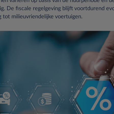
nen variëren op basis van de huurperiode en d
g. De fiscale regelgeving blijft voortdurend ev
 tot milieuvriendelijke voertuigen.