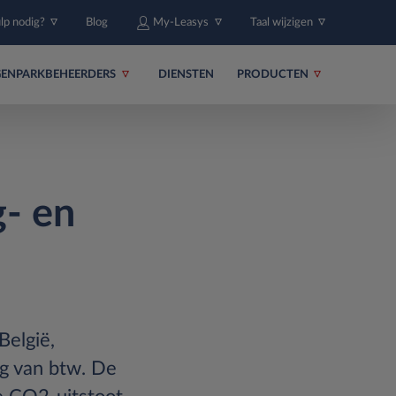
ulp nodig?
Blog
My-Leasys
Taal wijzigen
ENPARKBEHEERDERS
DIENSTEN
PRODUCTEN
g- en
België,
ng van btw. De