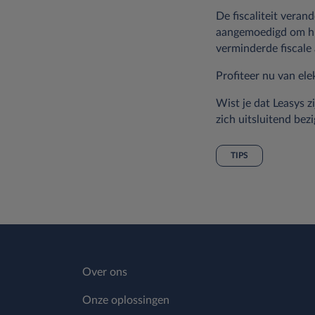
De fiscaliteit vera
aangemoedigd om hu
verminderde fiscale
Profiteer nu van ele
Wist je dat Leasys z
zich uitsluitend be
TIPS
Over ons
Onze oplossingen