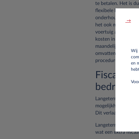
te betalen. Het is d
flexibele huurformul
onderhoud (service,
→
het ook mogelijk om
voertuig aan te pas
kosten in verband m
maandelijkse betali
Wij
omvatten. Ten slotte
com
procedures door de
en 
hebt
Fiscale v
Voor
bedrijven
Langetermijnleasing 
mogelijkheid om de m
Dit verlaagt het ja
Langetermijnleasing
wat een extra fiscaa