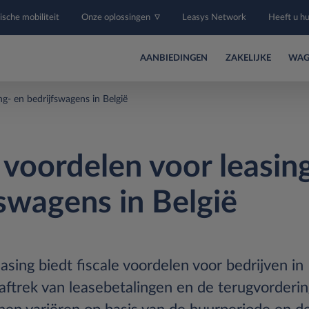
ische mobiliteit
Onze oplossingen
Leasys Network
Heeft u h
AANBIEDINGEN
ZAKELIJKE
WAG
ng- en bedrijfswagens in België
 voordelen voor leasin
fswagens in België
asing biedt fiscale voordelen voor bedrijven in 
ftrek van leasebetalingen en de terugvorderi