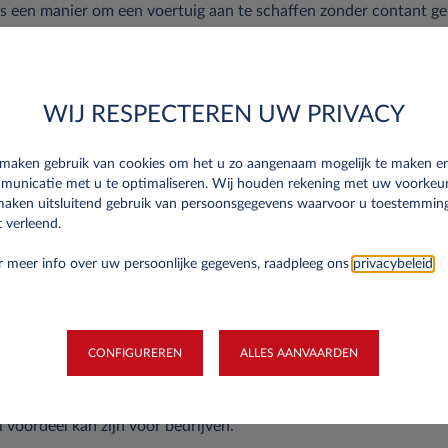
us een manier om een voertuig aan te schaffen zonder contant ge
e, aangezien het al dan niet verschillende opties kan bevatten m
 bandenonderhoud), evenals verzekering of pechhulp. De lange t
 regelmatig van voertuig te wisselen, waardoor het gemakkelijk
sen aan de veranderende mobiliteitsbehoeften van elke werkneme
WIJ RESPECTEREN UW PRIVACY
et de lange termijn lease voorspelbaar, aangezien zij de vorm a
ngen gedurende de looptijd van het contract en de inschrijving 
 maken gebruik van cookies om het u zo aangenaam mogelijk te maken e
 is de lange termijn lease administratief eenvoudiger, aangezien
municatie met u te optimaliseren. Wij houden rekening met uw voorkeu
 verhuurder worden uitgevoerd.
maken uitsluitend gebruik van persoonsgegevens waarvoor u toestemmin
 verleend.
oordelen in verband met leasing 
 meer info over uw persoonlijke gegevens, raadpleeg ons
privacybeleid
.
heeft verschillende fiscale voordelen voor bedrijven. Het belangr
aandelijks betaalde huur af te trekken van het belasting resulta
CONFIGUREREN
ALLES AANVAARDEN
arresultaat van de onderneming, waardoor het bedrag aan inkomst
 maakt het ook mogelijk om de btw op de maandelijkse betalinge
l voordeel kan zijn voor bedrijven.