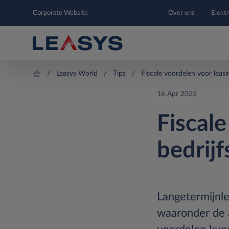
Corporate Website
Over ons
Elektr
Leasys World
Tips
Fiscale voordelen voor leasi
16 Apr 2025
Fiscale
bedrij
Langetermijnle
waaronder de a