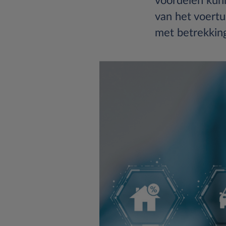
voordelen kun
van het voertui
met betrekking