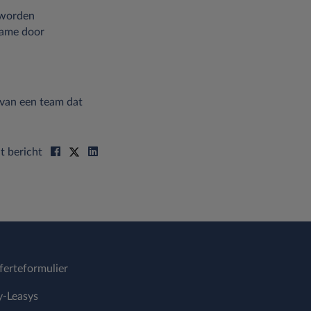
n worden
name door
van een team dat
t bericht
ferteformulier
-Leasys