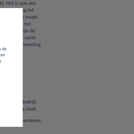
ld. Het is ook een
et betrekking tot
ermijn lease maakt
er wordt om het
r. Evenzo zijn de
annemen van vaste
en de wegenbelasting
n de
 de meeste
ren
g
voor
ijkste is de
at van het bedrijf.
enbelasting daalt.
n terug te vorderen,