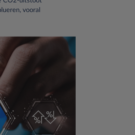
e CO2-uitstoot
olueren, vooral