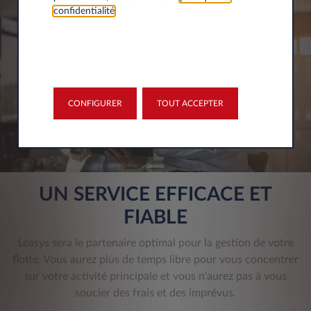
confidentialité
.
CONFIGURER
TOUT ACCEPTER
UN SERVICE EFFICACE ET
FIABLE
Leasys sera le partenaire optimal pour la gestion de votre
flotte. Vous aurez plus de temps libre pour vous concentrer
sur votre activité principale et vous n'aurez pas à vous
soucier des frais et des imprévus.