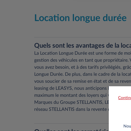
Location longue durée
Quels sont les avantages de la loc
La Location Longue Durée est une forme de mobili
gestion des véhicules en tant que propriétaire. 
vous avez besoin, et à des tarifs privilégiés, g
Longue Durée. De plus, dans le cadre de la locat
vous soucier de sa remise en état et de sa reve
leasing de LEASYS, nous anticipons la valeur de
maximum le montant des loyers qui vous sont dem
Contin
Marques du Groupe STELLANTIS, LEASYS vous pe
réseau STELLANTIS dans la revente de ses véhic
Nous