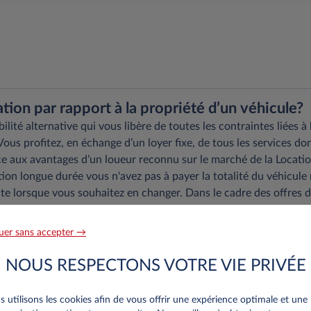
ation par rapport à la propriété d’un véhicule?
té alternative qui vous libère de toutes les contraintes liées à 
Vous profitez, en échange d’un loyer fixe, de tous les services do
râce aux avantages d’un loueur reconnu sur le marché de la Locati
ion longue durée vous n'avez pas à payer la totalité du véhicule 
nte lorsque vous souhaitez en changer. Dans le cadre des offres 
 revente de votre véhicule en fin de contrat afin de réduire au
andés pour utiliser le véhicule. En tant que leaser officiel des
uer sans accepter →
rmet de bénéficier de la connaissance et de la puissance du
ules d'occasions.
NOUS RESPECTONS VOTRE VIE PRIVÉE
 utilisons les cookies afin de vous offrir une expérience optimale et une