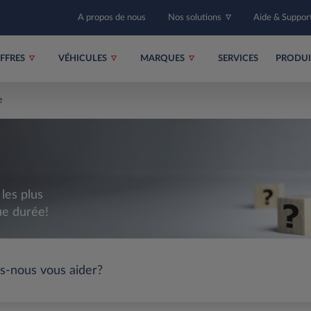
A propos de nous
Nos solutions
Aide & Suppor
FFRES
VÉHICULES
MARQUES
SERVICES
PRODU
e
les plus
ue durée!