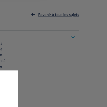
Revenir à tous les sujets
la
nt
on
ni à
de