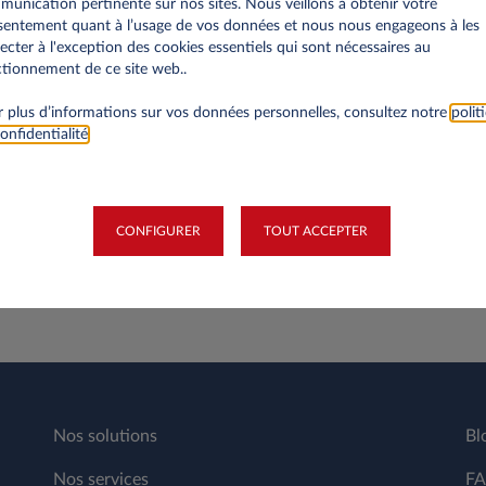
de la location longue durée?
unication pertinente sur nos sites. Nous veillons à obtenir votre
entement quant à l’usage de vos données et nous nous engageons à les
ecter à l'exception des cookies essentiels qui sont nécessaires au
nibles avec la location longue durée?
tionnement de ce site web..
 plus d’informations sur vos données personnelles, consultez notre
polit
onfidentialité
.
durée?
CONFIGURER
TOUT ACCEPTER
Nos solutions
Bl
Nos services
F