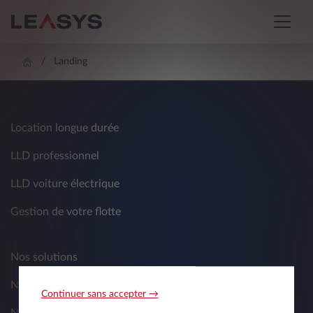
Landing
Location longue durée
LLD professionnel
LLD voiture électrique
Gestion de votre flotte
Nos solutions
Nos services
Continuer sans accepter →