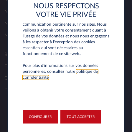
Nos produits
NOUS RESPECTONS
Nos offres LLD
Nous utilisons les cookies afin de vous offrir
VOTRE VIE PRIVÉE
une expérience optimale et une
Nos marques
communication pertinente sur nos sites. Nous
veillons à obtenir votre consentement quant à
Notre espace client
l’usage de vos données et nous nous engageons
à les respecter à l'exception des cookies
essentiels qui sont nécessaires au
fonctionnement de ce site web..
Blog
Pour plus d’informations sur vos données
FAQ
personnelles, consultez notre
politique de
confidentialité
.
Contacts
Demandez un devis
CONFIGURER
TOUT ACCEPTER