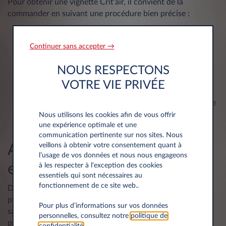
Pour obtenir une vignette Crit’air, il convient de la
commander en suivant une procédure bien précise :
Se rendre sur
www.certificat-air.gouv.fr
. Cliquer sur
Commander
.
Continuer sans accepter →
Compléter les informations demandées en se
reportant à la carte grise du véhicule.
NOUS RESPECTONS
Payer la somme de 3,72 euros à l’aide d’une carte de
VOTRE VIE PRIVÉE
crédit.
Une facture est envoyée par courriel dans un délai de
24 heures et la vignette Crit’air est envoyée par
Nous utilisons les cookies afin de vous offrir
une expérience optimale et une
courrier dans un délai d’environ 10 jours.
communication pertinente sur nos sites. Nous
Avantages et enjeux
veillons à obtenir votre consentement quant à
l’usage de vos données et nous nous engageons
environnementaux
à les respecter à l'exception des cookies
essentiels qui sont nécessaires au
fonctionnement de ce site web..
De nombreuses études récentes ont démontré que la
pollution de l’air peut être associée à des problèmes de
Pour plus d’informations sur vos données
santé tels que les AVC, les maladies cardiovasculaires, les
personnelles, consultez notre
politique de
pathologies respiratoires chroniques et les cancers des