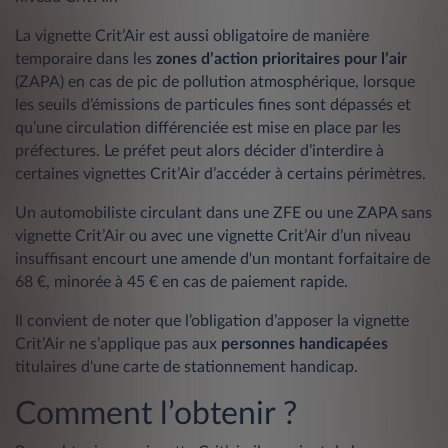
La vignette Crit’Air est aussi obligatoire de manière
temporaire dans les
zones d’action prioritaires pour l’air
(ZAPA) en cas de pic de pollution atmosphérique, lorsque
les seuils d’émissions de particules fines sont dépassés et
qu’une circulation différenciée est mise en place par les
préfectures. Le préfet peut alors décider d’interdire à
certaines vignettes Crit’Air d’accéder à certains périmètres.
Un automobiliste circulant dans une ZFE ou une ZAPA sans
vignette Crit’Air ou avec une vignette Crit’Air d’un niveau
insuffisant encourt une amende d'un montant forfaitaire de
68 €, minorée à 45 € en cas de paiement rapide.
Il convient de noter que l’obligation d’apposer la vignette
Crit’Air ne s’applique pas aux
personnes handicapées
titulaires d'une carte de stationnement handicap.
Comment l’obtenir ?