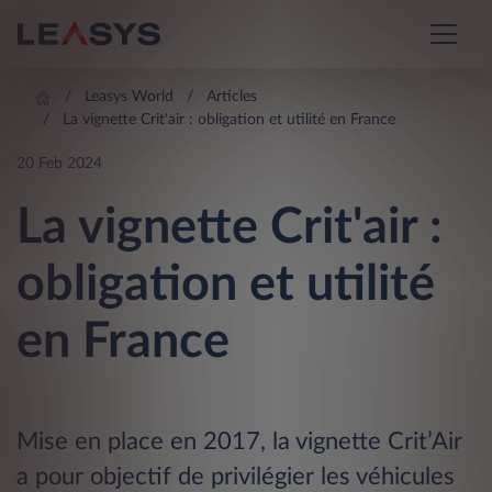
Leasys World
Articles
La vignette Crit'air : obligation et utilité en France
20 Feb 2024
La vignette Crit'air :
obligation et utilité
en France
Mise en place en 2017, la vignette Crit’Air
a pour objectif de privilégier les véhicules