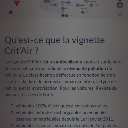
Qu’est-ce que la vignette
Crit’Air ?
La vignette Crit’Air est un
autocollant
à apposer sur le pare-
brise du véhicule qui indique le
niveau de pollution
du
véhicule. La classification s’effectue en fonction de trois
critères : la date de première immatriculation, le type de
véhicule et la motorisation. Pour les voitures, il existe six
niveaux, classés de 0 à 5.
véhicules 100% électriques à émissions nulles.
véhicules hybrides rechargeables ou véhicules
essence immatriculées depuis le 1er janvier 2011.
véhicules essence immatriculés entre le 1er janvier