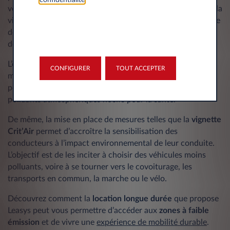
confidentialité
.
voies respiratoires. En visant à réduire la pollution de l’air, la
vignette Crit’Air permet aux collectivités de mettre en place
des mesures à même de limiter les conséquences néfastes
des véhicules les plus polluants.
L’objectif est d’essayer
d’améliorer la qualité de l’air
en
CONFIGURER
TOUT ACCEPTER
milieu urbain en limitant l’accès des véhicules les plus
polluants. Cela contribue à réduire les émissions de
polluants atmosphériques nocifs pour la santé.
De même, la mise en place de mesures telles que la
vignette
Crit’Air
permet d’accroître la sensibilisation des
conducteurs à l’impact environnemental de leur conduite.
L’objectif est de les inciter à choisir des véhicules moins
polluants, voire à se tourner vers le covoiturage, les
transports en commun, la marche ou le vélo.
Découvrez comment la
location longue durée
que propose
Leasys peut vous permettre d’accéder aux
zones à faible
émission
et de vivre une
expérience de mobilité durable
.