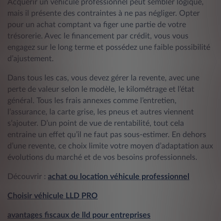
Acquérir un véhicule professionnel peut sembler logique,
mais il présente des contraintes à ne pas négliger. Opter
pour un achat comptant va figer une partie de votre
trésorerie. Avec le financement par crédit, vous vous
engagez sur le long terme et possédez une faible possibilité
d’ajustement.
Dans tous les cas, vous devez gérer la revente, avec une
perte de valeur selon le modèle, le kilométrage et l’état
général. Tous les frais annexes comme l’entretien,
l’assurance, la carte grise, les pneus et autres viennent
s’ajouter. D’un point de vue de rentabilité, tout cela
entraine un effet qu’il ne faut pas sous-estimer. En dehors
d’une revente, ce choix limite votre moyen d’adaptation aux
évolutions du marché et de vos besoins professionnels.
Découvrir :
achat ou location véhicule professionnel
Choisir véhicule LLD PRO
avantages fiscaux de lld pour entreprises