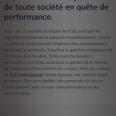
de toute société en quête de
performance.
Pour cela, il convient de réduire les frais, anticiper les
imprévus et préserver sa capacité d’investissement. Choisir
un véhicule professionnel n’implique plus nécessairement
de devenir propriétaire. Il soulève la question stratégique de
l’achat ou de la location. Entre coût d’acquisition,
mensualités, entretien, assurance et gestion de la revente,
de nombreux critères entrent en compte. Avec ses contrats
de
LLD professionnel
, Leasys propose une solution souple
et efficace. Bien plus flexible, elle permet de circuler en
toute sérénité, avec un loyer mensuel maîtrisé et des
services inclus.