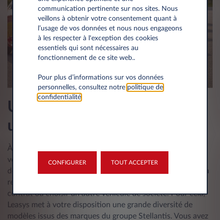
communication pertinente sur nos sites. Nous
veillons à obtenir votre consentement quant à
l’usage de vos données et nous nous engageons
à les respecter à l'exception des cookies
essentiels qui sont nécessaires au
fonctionnement de ce site web..
Pour plus d’informations sur vos données
personnelles, consultez notre
politique de
confidentialité
.
Une fin de contrat simple et
un large choix de véhicules
À la fin du contrat, votre unique rôle est de restituer le
véhicule. Les experts Leasys se chargent de toutes les
CONFIGURER
TOUT ACCEPTER
démarches pour l’évaluation de la décote et la gestion de la
revente. Vous pouvez également choisir de reconduire le
contrat ou choisir un autre véhicule de société. Pour cela,
Leasys met à votre disposition une grande diversité de
modèles issus des marques du groupe Stellantis. Vous avez