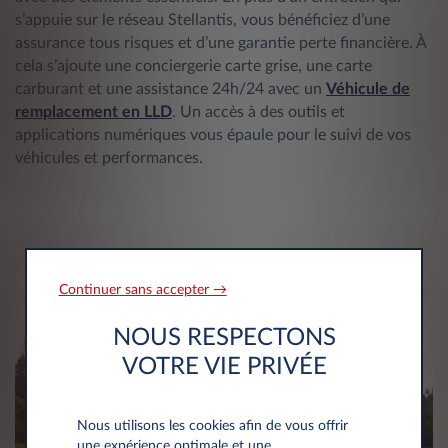
s’appuie sur le réseau Stellantis, vous bénéficiez d’une
assurance tous risques et d’une garantie perte financière. À
cela s’ajoute une conciergerie carte grise, une carte
carburant et une assistance 24h/24 avec un
Véhicule de
remplacement en LLD
. Un accès à des outils et
applications numériques vous épaule pour le suivi de vos
véhicules et performances.
Continuer sans accepter →
NOUS RESPECTONS
VOTRE VIE PRIVÉE
Nous utilisons les cookies afin de vous offrir
une expérience optimale et une