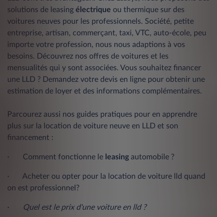
solutions de leasing
électrique
ou thermique sur des
voitures neuves pour les professionnels. Société, petite
entreprise, artisan, commerçant, taxi, VTC, auto-école, peu
importe votre profession, nous nous adaptions à vos
besoins. Découvrez nos offres de voitures et les
mensualités qui y sont associées. Vous souhaitez
financer
une LLD
? Demandez votre devis en ligne pour obtenir une
estimation de loyer et des informations complémentaires.
Parcourez aussi nos guides pratiques pour en apprendre
plus sur la location de voiture neuve en LLD et son
financement :
·
Comment fonctionne le
leasing
automobile ?
·
Acheter ou opter pour la location de voiture lld quand
on est professionnel?
·
Quel est le prix d'une voiture en lld ?