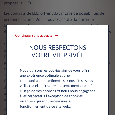
propose la LLD.
Les contrats de LLD offrent davantage de possibilités de
personnalisation. Vous pouvez adapter la durée, le
kilométrage et les services associés en fonction des besoins
de votre entreprise. La LOA est moins flexible et les services
Continuer sans accepter →
sont souvent limités ou impliquent des frais
supplémentaires. Au contraire, la location de longue durée
NOUS RESPECTONS
inclut généralement dans le loyer à la fois l’entretien,
VOTRE VIE PRIVÉE
l’assistance, l’assurance et le remplacement des
pneumatiques. Certaines formules prévoient même la carte
carburant. Vous traitez avec un seul interlocuteur, ce qui
Nous utilisons les cookies afin de vous offrir
simplifie grandement la gestion et le suivi de votre flotte.
une expérience optimale et une
communication pertinente sur nos sites. Nous
Celui-ci vous remet d’ailleurs chaque année tous les
veillons à obtenir votre consentement quant à
documents nécessaires à vos déclarations fiscales et
l’usage de vos données et nous nous engageons
administratives (récapitulatif complet sur la part des loyers
à les respecter à l'exception des cookies
non déductibles, l’ex-TVS, les avantages en nature, etc.).
essentiels qui sont nécessaires au
fonctionnement de ce site web..
Avec la LLD automobile, vous pouvez opter pour un