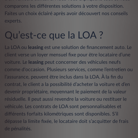
comparons les différentes solutions à votre disposition.
Faites un choix éclairé après avoir découvert nos conseils
experts.
Qu’est-ce que la LOA ?
La LOA
ou
leasing
est une solution de financement auto. Le
client verse un loyer mensuel fixe pour être locataire d’une
voiture. Le
leasing
peut concerner des véhicules neufs
comme d'occasion. Plusieurs services, comme l’entretien ou
l’assurance, peuvent être inclus dans la LOA. À la fin du
contrat, le client a la possibilité d’acheter la voiture et d’en
devenir propriétaire, moyennant le paiement de la valeur
résiduelle. Il peut aussi revendre la voiture ou restituer le
véhicule. Les contrats de LOA sont personnalisables et
différents forfaits kilométriques sont disponibles. S’il
dépasse la limite fixée, le locataire doit s’acquitter de frais
de pénalités.