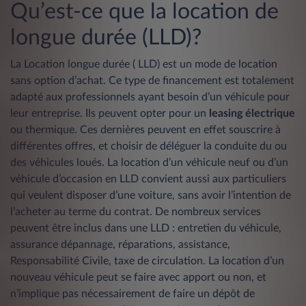
Qu’est-ce que la location de
longue durée (LLD)?
La Location longue durée
( LLD) est un mode de location
sans option d’achat. Ce type de financement est totalement
adapté aux professionnels ayant besoin d’un véhicule pour
leur entreprise. Ils peuvent opter pour un
leasing électrique
ou thermique. Ces dernières peuvent en effet souscrire à
différentes offres, et choisir de déléguer la conduite du ou
des véhicules loués. La location d’un véhicule neuf ou d’un
véhicule d’occasion en LLD convient aussi aux particuliers
qui veulent disposer d’une voiture, sans avoir l’intention de
l’acheter au terme du contrat. De nombreux services
peuvent être inclus dans une LLD : entretien du véhicule,
assurance dépannage, réparations, assistance,
Responsabilité Civile, taxe de circulation. La location d’un
nouveau véhicule peut se faire avec apport ou non, et
n’implique pas nécessairement de faire un dépôt de