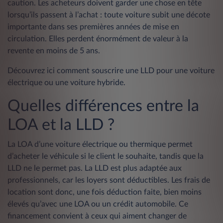
caution. Les acheteurs doivent garder une chose en tête
lorsqu’ils passent à l’achat : toute voiture subit une décote
importante dans ses premières années de mise en
circulation. Elles perdent énormément de valeur à la
revente en moins de 5 ans.
Découvrez ici comment souscrire une LLD pour une voiture
électrique ou une
voiture hybride
.
Quelles différences entre la
LOA et la LLD ?
La LOA d’une voiture électrique ou thermique permet
d’acheter le véhicule si le client le souhaite, tandis que la
LLD ne le permet pas. La LLD est plus adaptée aux
professionnels, car les loyers sont déductibles. Les frais de
location sont donc, une fois déduction faite, bien moins
élevés qu’avec une LOA ou un crédit automobile. Ce
financement convient à ceux qui aiment changer de