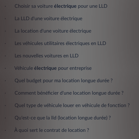
· Choisir sa voiture
électrique
pour une LLD
· La LLD d'une voiture électrique
· La location d'une voiture électrique
· Les véhicules utilitaires électriques en LLD
· Les nouvelles voitures en LLD
·
Véhicule
électrique
pour entreprise
·
Quel budget pour ma location longue durée ?
·
Comment bénéficier d'une location longue durée ?
·
Quel type de véhicule louer en véhicule de fonction ?
·
Qu'est-ce que la lld (location longue durée) ?
·
À quoi sert le contrat de location ?