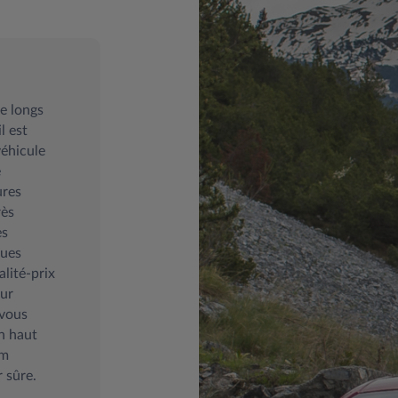
e longs
l est
véhicule
e
ures
rès
es
ques
alité-prix
sur
 vous
n haut
um
 sûre.