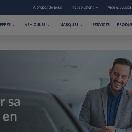
A propos de nous
Nos solutions
Aide & Suppor
FFRES
VÉHICULES
MARQUES
SERVICES
PRODU
r sa
 en