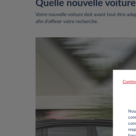
Quelle nouvelle voiture
Votre nouvelle voiture doit avant tout être adap
afin d’affiner votre recherche.
Contin
Nous
comm
cons
resp
fonc