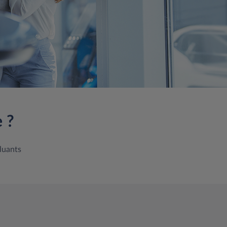
 ?
luants