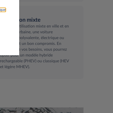
ique
Utilisation mixte
Pour une utilisation mixte en ville et en
zone péri urbaine, une voiture
compacte polyvalente, électrique ou
hybride, est un bon compromis. En
fonction de vos besoins, vous pourrez
opter pour un modèle hybride
rechargeable (PHEV) ou classique (HEV
et légère MHEV).