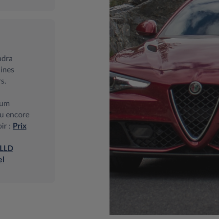
ndra
dines
s.
ium
u encore
ir :
Prix
 LLD
el