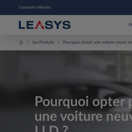
Corporate Website
O
Les Produits
Pourquoi choisir une voiture neuve e
Pourquoi opter 
une voiture neu
LLD ?