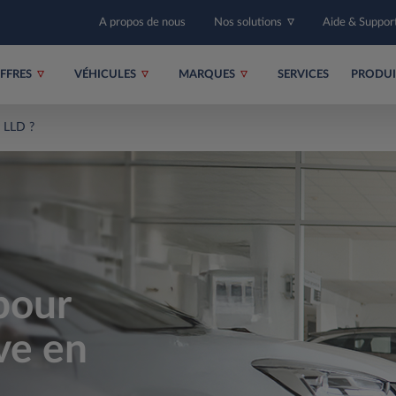
A propos de nous
Nos solutions
Aide & Suppor
FFRES
VÉHICULES
MARQUES
SERVICES
PRODU
n LLD ?
pour
ve en