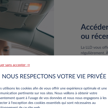
Accéder
ou réce
La LLD vous offr
régulièrement. À
repartir avec un
nouvelles voitu
uer sans accepter →
proposées par le
connectivité, sy
NOUS RESPECTONS VOTRE VIE PRIVÉE
motorisations).
 utilisons les cookies afin de vous offrir une expérience optimale et une
Vous pouvez, par
unication pertinente sur nos sites. Nous veillons à obtenir votre
LLD, un modèle 
entement quant à l’usage de vos données et nous nous engageons à les
de votre activit
ecter à l'exception des cookies essentiels qui sont nécessaires au
durée, vous ave
tionnement de ce site web..