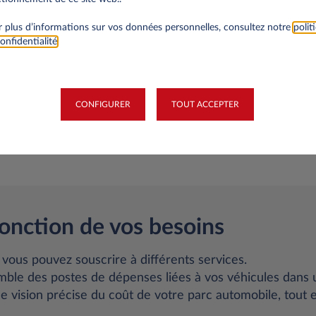
automobile récen
 plus d’informations sur vos données personnelles, consultez notre
polit
moyen de répond
onfidentialité
.
environnementa
CONFIGURER
TOUT ACCEPTER
fonction de vos besoins
 vous pouvez souscrire à différents services.
emble des postes de dépenses liées à vos véhicules dans 
e vision précise du coût de votre parc automobile, tout 