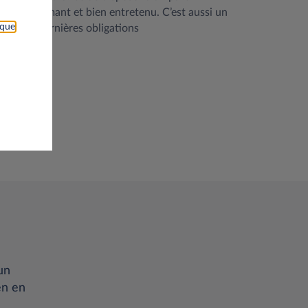
t, performant et bien entretenu. C’est aussi un
ique
re aux dernières obligations
les.
un
en en