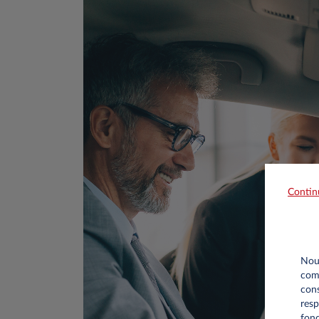
Contin
Nous
comm
cons
resp
fonc