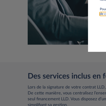
Pour
de c
Des services inclus en 
Lors de la signature de votre contrat LLD,
De cette manière, vous centralisez l’ens
seul financement LLD. Vous disposez d’un
simplifiant sa gestion.