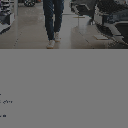
n
à gérer
Voici