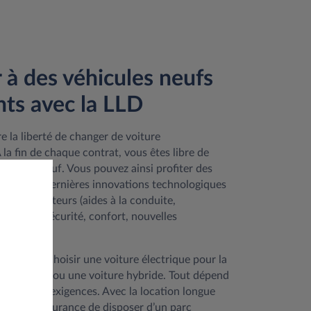
 à des véhicules neufs
nts avec la LLD
e la liberté de changer de voiture
 la fin de chaque contrat, vous êtes libre de
 modèle neuf. Vous pouvez ainsi profiter des
res et des dernières innovations technologiques
s constructeurs (aides à la conduite,
stème de sécurité, confort, nouvelles
 ailleurs, choisir une voiture électrique pour la
thermique ou une voiture hybride. Tout dépend
é et de vos exigences. Avec la location longue
z donc l’assurance de disposer d’un parc