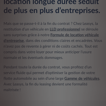
location longue durée séduit
de plus en plus d’entreprises.
Mais que se passe-t-il à la fin du contrat ? Chez Leasys, la
restitution d’un véhicule en
LLD professionnel
se déroule
sans surprises grâce à notre
Formule de location véhicule
d'entreprise
, dans des conditions claires et encadrées. Vous
n’avez pas de revente à gérer ni de coûts cachés. Tout est
compris dans votre loyer pour mieux anticiper l’usure
normale et les éventuels dommages.
Pendant toute la durée du contrat, vous profitez d’un
service fluide qui permet d’optimiser la gestion de votre
flotte automobile au sein d'une large
Gamme de véhicules
.
Avec Leasys, la fin du leasing devient une formalité
maîtrisée !