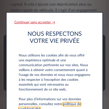
capital. À cela s’ajoute une dépréciation plus ou
moins rapide du véhicule. Il s’agit d’un engagement
plus lourd qui peut entrainer des frais imprévus.
Continuer sans accepter →
NOUS RESPECTONS
VOTRE VIE PRIVÉE
Avec les solutions LLD Leasys, vous
respecterez plus facilement votre
Nous utilisons les cookies afin de vous offrir
budget, sans sacrifier la qualité de
une expérience optimale et une
communication pertinente sur nos sites. Nous
votre mobilité.
veillons à obtenir votre consentement quant à
l’usage de vos données et nous nous engageons
DÉCOUVREZ
à les respecter à l'exception des cookies
essentiels qui sont nécessaires au
fonctionnement de ce site web..
Pour plus d’informations sur vos données
personnelles, consultez notre
politique de
confidentialité
.