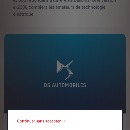
et 508 répondent à différents besoins. Une version
e‑2008 comblera les amateurs de technologie
électrique.
Continuer sans accepter →
DS Automobiles