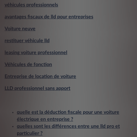
véhicules professionnels
avantages fiscaux de lld pour entreprises
Voiture neuve
restituer véhicule lld
leasing voiture professionnel
Véhicules de fonction
Entreprise de location de voiture
LLD professionnel sans apport
quelle est la déduction fiscale pour une voiture
électrique en entreprise ?
quelles sont les différences entre une lld pro et
particulier ?