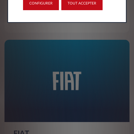
Opel
CONFIGURER
TOUT ACCEPTER
Opel propose des citadines (Corsa) et des véhicules
utilitaires comme le Combo ou le Grandland.
FIAT