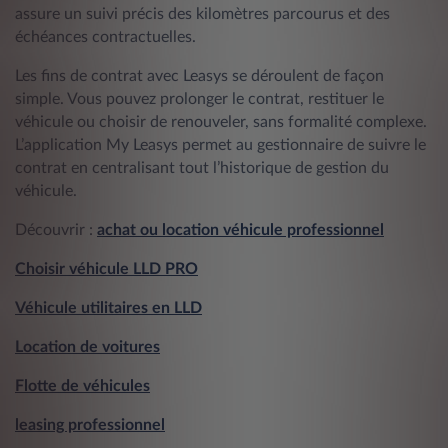
assure un suivi précis des kilomètres parcourus et des
échéances contractuelles.
Les fins de contrat avec Leasys se déroulent de façon
simple. Vous pouvez prolonger le contrat, restituer le
véhicule ou choisir de renouveler, sans formalité complexe.
L’application My Leasys permet au gestionnaire de suivre le
contrat en centralisant tout l’historique de gestion du
véhicule.
Découvrir :
achat ou location véhicule professionnel
Choisir véhicule LLD PRO
Véhicule utilitaires en LLD
Location de voitures
Flotte de véhicules
leasing professionnel