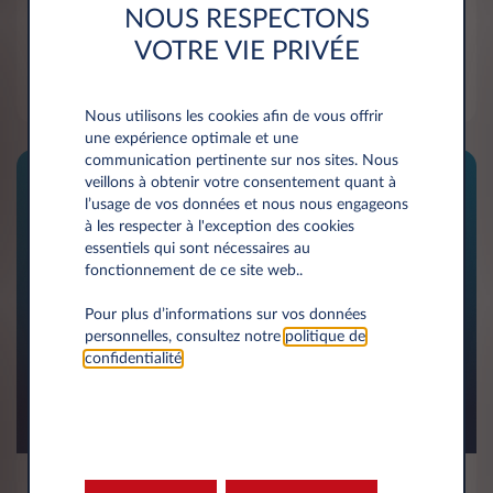
NOUS RESPECTONS
La marque DS Automobiles mise sur l’élégance et
VOTRE VIE PRIVÉE
un confort haut de gamme avec la DS 4, la DS 7
Crossback et la DS 3 E‑Tense.
Nous utilisons les cookies afin de vous offrir
une expérience optimale et une
communication pertinente sur nos sites. Nous
veillons à obtenir votre consentement quant à
l’usage de vos données et nous nous engageons
à les respecter à l'exception des cookies
essentiels qui sont nécessaires au
fonctionnement de ce site web..
Pour plus d’informations sur vos données
personnelles, consultez notre
politique de
confidentialité
.