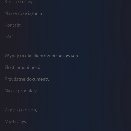
Kim Jesteśmy
9. Przestrzeganie zasad ochrony danych
osobowych w Leasys nadzoruje wyznaczony
Nasze rozwiązania
Inspektor Ochrony Danych, z którym można
skontaktować się poprzez adres
Kontakt
email:
daneosobowe.pl@leasys.com
.
FAQ
Wynajem dla klientów biznesowych
Elektromobilność
Przydatne dokumenty
Nasze produkty
Zapytaj o ofertę
My-Leasys