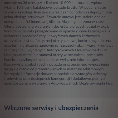
umowie na 36 miesięcy, z limitem 10 000 km rocznie, wpłata
własna 10% ceny katalogowej pojazdu brutto. W podanej racie
zawarte są usługa Assistance wraz z samochodem zastępczym oraz
pełna obsługa serwisowa. Zawarcie umowy jest uzależnione od
oceny zdolności finansowej klienta. Akcja ograniczona w czasie.
Oferta dostępna u wybranych dealerów biorących udział w akcji.
Wyliczenie zostało przygotowane w oparciu o cenę katalogową, a
ostateczna wysokość raty i powyższych danych liczbowych
uzależniona jest od faktycznej oferty cenowej konkretnego dealera
oraz terminu złożenia zamówienia. Szczegóły akcji i warunki umowy
są dostępne u wybranych Autoryzowanych Dealerów marki Fiat.
Niniejszy materiał nie stanowi oferty w rozumieniu przepisów
Kodeksu cywilnego i ma charakter wyłącznie informacyjny.
Rzeczywisty wygląd i cechy pojazdu oraz opcje jego wyposażenia
mogą się różnić od prezentowanych w materiale reklamowym.
Szczegóły i informacje dotyczące spełniania wymogów ochrony
środowiska oraz dostępnych konfiguracji i dodatkowo płatnych
opcji dostępne u wybranych Autoryzowanych Dealerów marki Fiat.
Wliczone serwisy i ubezpieczenia