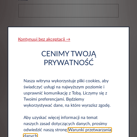
NIP*
Kontynuuj bez akceptacji →
CENIMY TWOJĄ
PRYWATNOŚĆ
Nasza witryna wykorzystuje pliki cookies, aby
Informacje adresowe
świadczyć usługi na najwyższym poziomie i
usprawnić komunikację z Tobą. Liczymy się z
Twoimi preferencjami. Będziemy
Kod pocztowy*
wykorzystywać dane, na które wyrazisz zgodę.
Aby uzyskać więcej informacji na temat
naszych zasad dotyczących danych, prosimy
odwiedzić naszą stronę
Warunki przetwarzania
danych
.