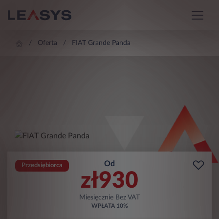
Oferta
FIAT Grande Panda
Od
Przedsiębiorca
zł
930
Miesięcznie Bez VAT
WPŁATA
10%