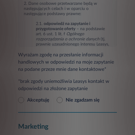
2. Dane osobowe przetwarzane będą w
następujących celach i w oparciu o
następujące podstawy prawne:
2.1.
odpowiedź na zapytanie i
przygotowanie oferty
– na podstawie
art. 6 ust. 1 lit. f
Ogólnego
rozporządzenia o ochronie danych
(tj.
prawnie uzasadnionego interesu Leasys,
jakim jest odpowiedź na zapytanie i
Wyrażam zgodę na przesłanie informacji
przygotowanie oferty),
handlowych w odpowiedzi na moje zapytanie
2.2.
marketing Leasys oraz podmiotów
na podane przeze mnie dane kontaktowe*
trzecich
(przesyłanie informacji
handlowych w tym informacji o
produktach, usługach, ofertach
*brak zgody uniemożliwia Leasys kontakt w
promocyjnych, nowościach i
odpowiedzi na złożone zapytanie
wydarzeniach oraz badaniach
marketingowych) – na podstawie art. 6
Akceptuję
Nie zgadzam się
ust. 1 lit. a
Ogólnego rozporządzenia o
ochronie danych
(tj. zgody osoby, której
dane dotyczą, w przypadku jej
wyrażenia),
Marketing
2.3
ustalanie, dochodzenie
ewentualnych roszczeń lub obrona przed