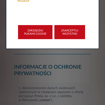
Miasto*
Województwo*
ZARZĄDZAJ
ZAAKCEPTUJ
PLIKAMI COOKIE
WSZYSTKO
Wybór
INFORMACJE O OCHRONIE
PRYWATNOŚCI
1. Administratorem danych osobowych
ujawnionych w niniejszym zapytaniu o ofertę
jest Leasys Polska sp. z o.o. z siedzibą
w Warszawie („
Leasys
”).