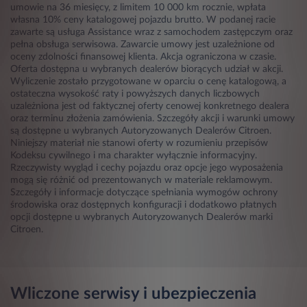
umowie na 36 miesięcy, z limitem 10 000 km rocznie, wpłata
własna 10% ceny katalogowej pojazdu brutto. W podanej racie
zawarte są usługa Assistance wraz z samochodem zastępczym oraz
pełna obsługa serwisowa. Zawarcie umowy jest uzależnione od
oceny zdolności finansowej klienta. Akcja ograniczona w czasie.
Oferta dostępna u wybranych dealerów biorących udział w akcji.
Wyliczenie zostało przygotowane w oparciu o cenę katalogową, a
ostateczna wysokość raty i powyższych danych liczbowych
uzależniona jest od faktycznej oferty cenowej konkretnego dealera
oraz terminu złożenia zamówienia. Szczegóły akcji i warunki umowy
są dostępne u wybranych Autoryzowanych Dealerów Citroen.
Niniejszy materiał nie stanowi oferty w rozumieniu przepisów
Kodeksu cywilnego i ma charakter wyłącznie informacyjny.
Rzeczywisty wygląd i cechy pojazdu oraz opcje jego wyposażenia
mogą się różnić od prezentowanych w materiale reklamowym.
Szczegóły i informacje dotyczące spełniania wymogów ochrony
środowiska oraz dostępnych konfiguracji i dodatkowo płatnych
opcji dostępne u wybranych Autoryzowanych Dealerów marki
Citroen.
Wliczone serwisy i ubezpieczenia