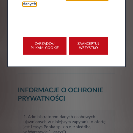
danych
.
Miasto*
Województwo*
ZARZĄDZAJ
ZAAKCEPTUJ
PLIKAMI COOKIE
WSZYSTKO
Wybór
INFORMACJE O OCHRONIE
PRYWATNOŚCI
1. Administratorem danych osobowych
ujawnionych w niniejszym zapytaniu o ofertę
jest Leasys Polska sp. z o.o. z siedzibą
w Warszawie („
Leasys
”).