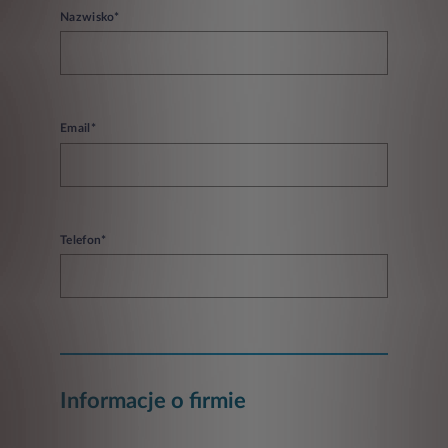
Nazwisko*
Email*
Telefon*
Informacje o firmie