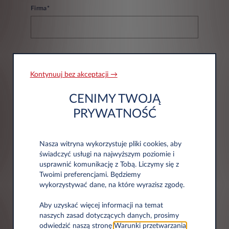
Firma*
NIP*
Kontynuuj bez akceptacji →
CENIMY TWOJĄ
PRYWATNOŚĆ
Nasza witryna wykorzystuje pliki cookies, aby
Informacje adresowe
świadczyć usługi na najwyższym poziomie i
usprawnić komunikację z Tobą. Liczymy się z
Twoimi preferencjami. Będziemy
Kod pocztowy*
wykorzystywać dane, na które wyrazisz zgodę.
Aby uzyskać więcej informacji na temat
naszych zasad dotyczących danych, prosimy
odwiedzić naszą stronę
Warunki przetwarzania