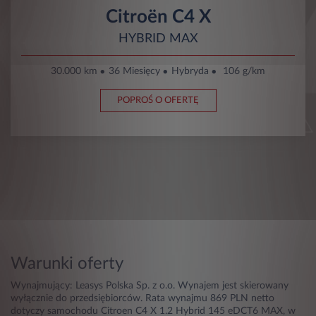
Citroën C4 X
HYBRID MAX
30.000 km
36 Miesięcy
Hybryda
106 g/km
POPROŚ O OFERTĘ
Warunki oferty
Wynajmujący: Leasys Polska Sp. z o.o. Wynajem jest skierowany
wyłącznie do przedsiębiorców. Rata wynajmu 869 PLN netto
dotyczy samochodu Citroen C4 X 1.2 Hybrid 145 eDCT6 MAX, w