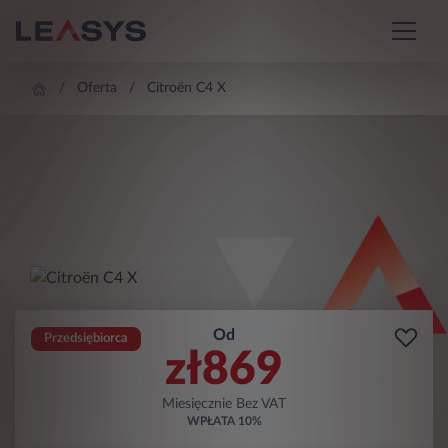
Oferta
Citroën C4 X
Od
Przedsiębiorca
zł
869
Miesięcznie Bez VAT
WPŁATA
10%