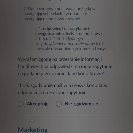
2. Dane osobowe przetwarzane będą w
następujących celach i w oparciu o
następujące podstawy prawne:
2.1.
odpowiedź na zapytanie i
przygotowanie oferty
– na podstawie
art. 6 ust. 1 lit. f
Ogólnego
rozporządzenia o ochronie danych
(tj.
prawnie uzasadnionego interesu Leasys,
jakim jest odpowiedź na zapytanie i
Wyrażam zgodę na przesłanie informacji
przygotowanie oferty),
handlowych w odpowiedzi na moje zapytanie
2.2.
marketing Leasys oraz podmiotów
na podane przeze mnie dane kontaktowe*
trzecich
(przesyłanie informacji
handlowych w tym informacji o
produktach, usługach, ofertach
*brak zgody uniemożliwia Leasys kontakt w
promocyjnych, nowościach i
odpowiedzi na złożone zapytanie
wydarzeniach oraz badaniach
marketingowych) – na podstawie art. 6
Akceptuję
Nie zgadzam się
ust. 1 lit. a
Ogólnego rozporządzenia o
ochronie danych
(tj. zgody osoby, której
dane dotyczą, w przypadku jej
wyrażenia),
Marketing
2.3
ustalanie, dochodzenie