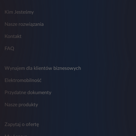
możliwości przesłania zapytania.
Kim Jesteśmy
9. Przestrzeganie zasad ochrony danych
osobowych w Leasys nadzoruje wyznaczony
Inspektor Ochrony Danych, z którym można
Nasze rozwiązania
skontaktować się poprzez adres
email:
daneosobowe.pl@leasys.com
.
Kontakt
FAQ
Wynajem dla klientów biznesowych
Elektromobilność
Przydatne dokumenty
Nasze produkty
Zapytaj o ofertę