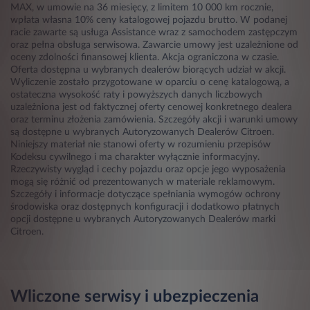
MAX, w umowie na 36 miesięcy, z limitem 10 000 km rocznie,
wpłata własna 10% ceny katalogowej pojazdu brutto. W podanej
racie zawarte są usługa Assistance wraz z samochodem zastępczym
oraz pełna obsługa serwisowa. Zawarcie umowy jest uzależnione od
oceny zdolności finansowej klienta. Akcja ograniczona w czasie.
Oferta dostępna u wybranych dealerów biorących udział w akcji.
Wyliczenie zostało przygotowane w oparciu o cenę katalogową, a
ostateczna wysokość raty i powyższych danych liczbowych
uzależniona jest od faktycznej oferty cenowej konkretnego dealera
oraz terminu złożenia zamówienia. Szczegóły akcji i warunki umowy
są dostępne u wybranych Autoryzowanych Dealerów Citroen.
Niniejszy materiał nie stanowi oferty w rozumieniu przepisów
Kodeksu cywilnego i ma charakter wyłącznie informacyjny.
Rzeczywisty wygląd i cechy pojazdu oraz opcje jego wyposażenia
mogą się różnić od prezentowanych w materiale reklamowym.
Szczegóły i informacje dotyczące spełniania wymogów ochrony
środowiska oraz dostępnych konfiguracji i dodatkowo płatnych
opcji dostępne u wybranych Autoryzowanych Dealerów marki
Citroen.
Wliczone serwisy i ubezpieczenia