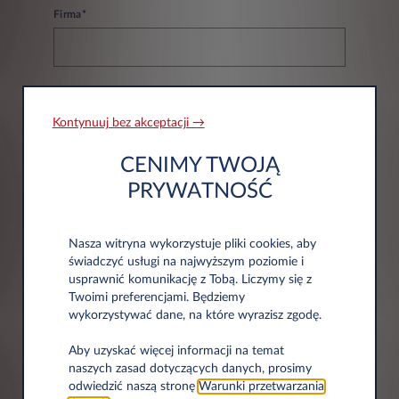
Firma*
NIP*
Kontynuuj bez akceptacji →
CENIMY TWOJĄ
PRYWATNOŚĆ
Nasza witryna wykorzystuje pliki cookies, aby
Informacje adresowe
świadczyć usługi na najwyższym poziomie i
usprawnić komunikację z Tobą. Liczymy się z
Twoimi preferencjami. Będziemy
wykorzystywać dane, na które wyrazisz zgodę.
Kod pocztowy*
Aby uzyskać więcej informacji na temat
naszych zasad dotyczących danych, prosimy
odwiedzić naszą stronę
Warunki przetwarzania