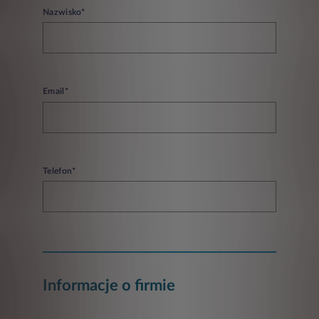
Nazwisko*
Email*
Telefon*
Informacje o firmie