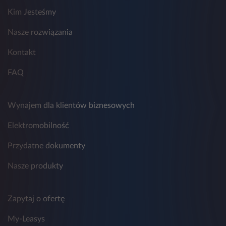
możliwości przesłania zapytania.
Kim Jesteśmy
9. Przestrzeganie zasad ochrony danych
osobowych w Leasys nadzoruje wyznaczony
Nasze rozwiązania
Inspektor Ochrony Danych, z którym można
skontaktować się poprzez adres
Kontakt
email:
daneosobowe.pl@leasys.com
.
FAQ
Wynajem dla klientów biznesowych
Elektromobilność
Przydatne dokumenty
Nasze produkty
Zapytaj o ofertę
My-Leasys