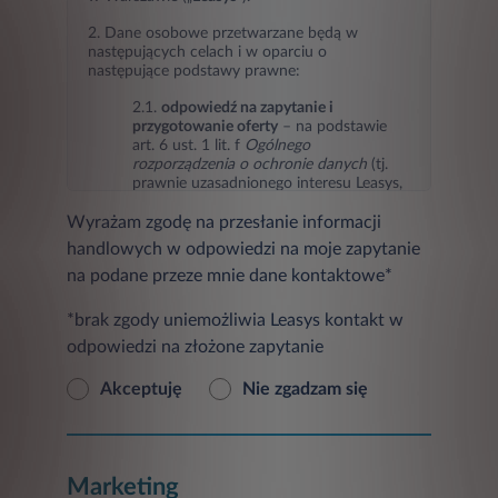
2. Dane osobowe przetwarzane będą w
następujących celach i w oparciu o
następujące podstawy prawne:
2.1.
odpowiedź na zapytanie i
przygotowanie oferty
– na podstawie
art. 6 ust. 1 lit. f
Ogólnego
rozporządzenia o ochronie danych
(tj.
prawnie uzasadnionego interesu Leasys,
jakim jest odpowiedź na zapytanie i
Wyrażam zgodę na przesłanie informacji
przygotowanie oferty),
handlowych w odpowiedzi na moje zapytanie
2.2.
marketing Leasys oraz podmiotów
na podane przeze mnie dane kontaktowe*
trzecich
(przesyłanie informacji
handlowych w tym informacji o
produktach, usługach, ofertach
*brak zgody uniemożliwia Leasys kontakt w
promocyjnych, nowościach i
odpowiedzi na złożone zapytanie
wydarzeniach oraz badaniach
marketingowych) – na podstawie art. 6
Akceptuję
Nie zgadzam się
ust. 1 lit. a
Ogólnego rozporządzenia o
ochronie danych
(tj. zgody osoby, której
dane dotyczą, w przypadku jej
wyrażenia),
Marketing
2.3
ustalanie, dochodzenie