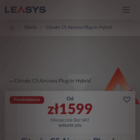
Oferta
Citroën C5 Aircross Plug-In Hybrid
Od
Przedsiębiorca
zł
1599
Miesięcznie Bez VAT
WPŁATA
10%