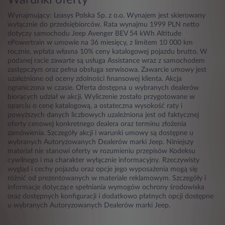
Warunki oferty
Wynajmujący: Leasys Polska Sp. z o.o. Wynajem jest skierowany
wyłącznie do przedsiębiorców. Rata wynajmu 1999 PLN netto
dotyczy samochodu Jeep Avenger BEV 54 kWh Altitude
ePowertrain w umowie na 36 miesięcy, z limitem 10 000 km
rocznie, wpłata własna 10% ceny katalogowej pojazdu brutto. W
podanej racie zawarte są usługa Assistance wraz z samochodem
zastępczym oraz pełna obsługa serwisowa. Zawarcie umowy jest
uzależnione od oceny zdolności finansowej klienta. Akcja
ograniczona w czasie. Oferta dostępna u wybranych dealerów
biorących udział w akcji. Wyliczenie zostało przygotowane w
oparciu o cenę katalogową, a ostateczna wysokość raty i
powyższych danych liczbowych uzależniona jest od faktycznej
oferty cenowej konkretnego dealera oraz terminu złożenia
zamówienia. Szczegóły akcji i warunki umowy są dostępne u
wybranych Autoryzowanych Dealerów marki Jeep. Niniejszy
materiał nie stanowi oferty w rozumieniu przepisów Kodeksu
cywilnego i ma charakter wyłącznie informacyjny. Rzeczywisty
wygląd i cechy pojazdu oraz opcje jego wyposażenia mogą się
różnić od prezentowanych w materiale reklamowym. Szczegóły i
informacje dotyczące spełniania wymogów ochrony środowiska
oraz dostępnych konfiguracji i dodatkowo płatnych opcji dostępne
u wybranych Autoryzowanych Dealerów marki Jeep.