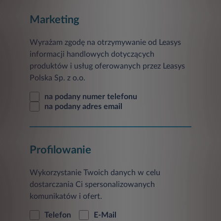
wyrażenia),
Marketing
2.3
ustalanie, dochodzenie
ewentualnych roszczeń lub obrona przed
ewentualnymi roszczeniami
– na
Wyrażam zgodę na otrzymywanie od Leasys
podstawie art. 6 ust. 1 lit. f
Ogólnego
rozporządzenia o ochronie danych
(tj.
informacji handlowych dotyczących
prawnie uzasadnionego interesu Leasys,
produktów i usług oferowanych przez Leasys
jakim jest dochodzenie roszczeń lub
obrona przed zgłaszanymi roszczeniami).
Polska Sp. z o.o.
3. Dane osobowe mogą być przekazywane
na podany numer telefonu
przez Leasys:
na podany adres email
3.1. instytucjom uprawnionym do
otrzymania danych na podstawie
przepisów prawa,
Profilowanie
3.2. podmiotom, którym Leasys
powierza wykonywanie usług na jego
rzecz (np. dostawcom usług
Wykorzystanie Twoich danych w celu
informatycznych),
dostarczania Ci spersonalizowanych
3.3. podmiotom Stellantis Group oraz
komunikatów i ofert.
Credit Agricole Group,
Telefon
E-Mail
4. Dane osobowe mogą być przekazywane do