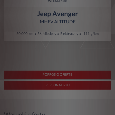
WPŁATA
10%
Jeep Avenger
MHEV ALTITUDE
30.000 km
36 Miesięcy
Elektryczny
111 g/km
POPROŚ O OFERTĘ
PERSONALIZUJ