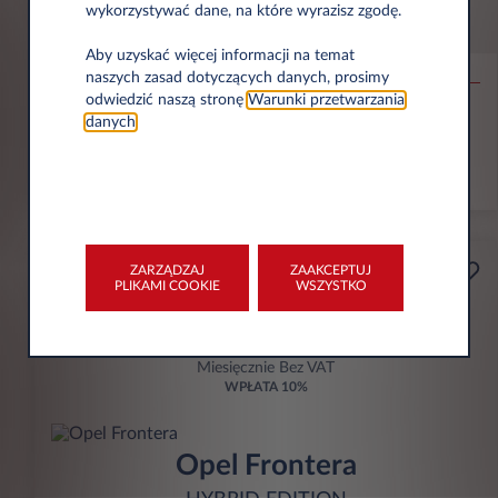
wykorzystywać dane, na które wyrazisz zgodę.
Citroën C4
MAX
Aby uzyskać więcej informacji na temat
naszych zasad dotyczących danych, prosimy
odwiedzić naszą stronę
Warunki przetwarzania
30.000 km
36 Miesięcy
Hybryda
106 g/km
danych
.
ZOBACZ OFERTĘ
ZARZĄDZAJ
ZAAKCEPTUJ
Przedsiębiorca
PLIKAMI COOKIE
WSZYSTKO
Od
zł898
Miesięcznie Bez VAT
WPŁATA
10%
Opel Frontera