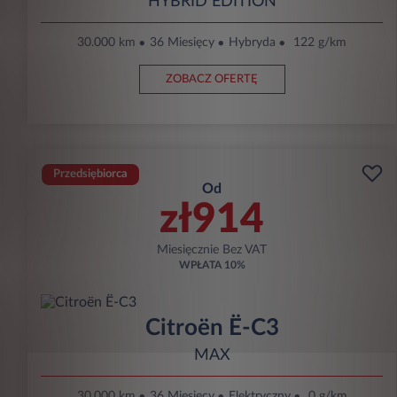
HYBRID EDITION
30.000 km
36 Miesięcy
Hybryda
122 g/km
ZOBACZ OFERTĘ
Przedsiębiorca
Od
zł914
Miesięcznie Bez VAT
WPŁATA
10%
Citroën Ë-C3
MAX
30.000 km
36 Miesięcy
Elektryczny
0 g/km