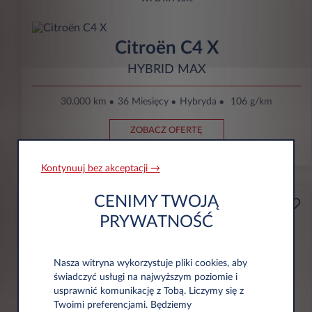
Citroën C4 X
HYBRID MAX
30.000 km
36 Miesięcy
Hybryda
106 g/km
ZOBACZ OFERTĘ
Kontynuuj bez akceptacji →
CENIMY TWOJĄ
Przedsiębiorca
Od
PRYWATNOŚĆ
zł891
Nasza witryna wykorzystuje pliki cookies, aby
Miesięcznie Bez VAT
świadczyć usługi na najwyższym poziomie i
WPŁATA
10%
usprawnić komunikację z Tobą. Liczymy się z
Twoimi preferencjami. Będziemy