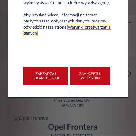
wykorzystywać dane, na które wyrazisz zgodę.
Citroën C4
MAX
Aby uzyskać więcej informacji na temat
naszych zasad dotyczących danych, prosimy
odwiedzić naszą stronę
Warunki przetwarzania
30.000 km
36 Miesięcy
Hybryda
106 g/km
danych
.
ZOBACZ OFERTĘ
ZARZĄDZAJ
ZAAKCEPTUJ
Przedsiębiorca
PLIKAMI COOKIE
WSZYSTKO
Od
zł898
Miesięcznie Bez VAT
WPŁATA
10%
Opel Frontera