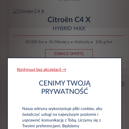
Citroën C4 X
HYBRID MAX
30.000 km
36 Miesięcy
Hybryda
106 g/km
ZOBACZ OFERTĘ
Kontynuuj bez akceptacji →
CENIMY TWOJĄ
Przedsiębiorca
Od
PRYWATNOŚĆ
zł891
Nasza witryna wykorzystuje pliki cookies, aby
Miesięcznie Bez VAT
świadczyć usługi na najwyższym poziomie i
WPŁATA
10%
usprawnić komunikację z Tobą. Liczymy się z
Twoimi preferencjami. Będziemy