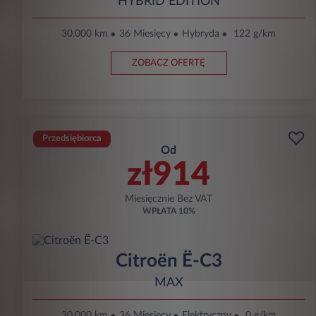
HYBRID EDITION
30.000 km
36 Miesięcy
Hybryda
122 g/km
ZOBACZ OFERTĘ
Przedsiębiorca
Od
zł914
Miesięcznie Bez VAT
WPŁATA
10%
Citroën Ë-C3
MAX
30.000 km
36 Miesięcy
Elektryczny
0 g/km