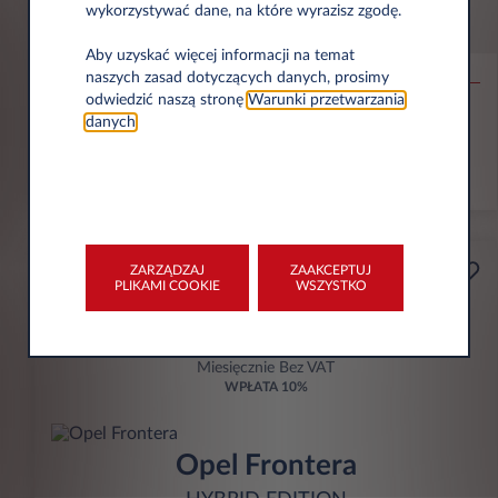
wykorzystywać dane, na które wyrazisz zgodę.
Citroën C4
MAX
Aby uzyskać więcej informacji na temat
naszych zasad dotyczących danych, prosimy
odwiedzić naszą stronę
Warunki przetwarzania
30.000 km
36 Miesięcy
Hybryda
106 g/km
danych
.
ZOBACZ OFERTĘ
ZARZĄDZAJ
ZAAKCEPTUJ
Przedsiębiorca
PLIKAMI COOKIE
WSZYSTKO
Od
zł898
Miesięcznie Bez VAT
WPŁATA
10%
Opel Frontera