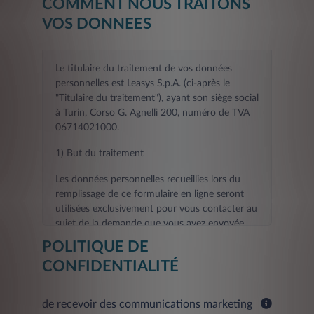
COMMENT NOUS TRAITONS
VOS DONNEES
Le titulaire du traitement de vos données
personnelles est Leasys S.p.A. (ci-après le
"Titulaire du traitement"), ayant son siège social
à Turin, Corso G. Agnelli 200, numéro de TVA
06714021000.
1) But du traitement
Les données personnelles recueillies lors du
remplissage de ce formulaire en ligne seront
utilisées exclusivement pour vous contacter au
sujet de la demande que vous avez envoyée.
POLITIQUE DE
La fourniture des données demandées aux fins
CONFIDENTIALITÉ
visées au présent point est nécessaire pour le
contact que vous avez demandé, et tout refus
de les fournir rendra impossible l'exécution des
de recevoir des communications marketing
activités de contact et d'informations