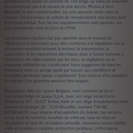
professionnels ayant un numéro de TVA Belge. Le véhicule présenté
ne correspond pas à la version et prix décrits. Photos à titre
illustratif et non-contractuelles. Les prix peuvent varier selon la
version. Service pneus et voiture de remplacement non inclus dans
la formule Global. Tous les km supplémentaires sont payants. Les
prix mentionnés sont en Euro et HTVA.
Les entretiens réguliers (tel que spécifiés dans le manuel du
fabricant et si nécessaire pour être conforme à la législation sur la
circulation routière) incluent le moteur, la transmission, la
suspension et les réparations électriques dues à l'usure normale à
l'exception de celles causées par les abus, la négligence ou la
mauvaise utilisation du conducteur. Nous suggérons de faire les
entretiens dans un garage agréé par Leasys. Les conditions et
modalités générales Leasys s'appliquent. Sous réserve d'acceptation
du dossier. Des garanties peuvent être exigées.
Proposition faite par Leasys Belgium, nom commercial de la
succursale belge de Leasys S.p.A., avec son siège social Corso
Orbassano 367, 10137 Torino, Italie et son siège d’exploitation situé
avenue du Bourget 20 - 1130 Bruxelles, numéro TVA BE
0678856478, sous réserve d’acceptation du dossier. Les services
inclus sont les suivants: location du véhicule, taxe de mise en
circulation et taxe de circulation annuelle, assurance responsabilité
civile et assistance routière, protection juridique. L’offre Leasys