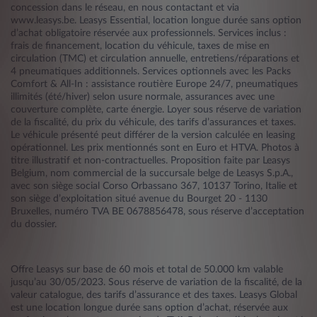
concession dans le réseau, en nous contactant et via
www.leasys.be. Leasys Essential, location longue durée sans option
d’achat obligatoire réservée aux professionnels. Services inclus :
frais de financement, location du véhicule, taxes de mise en
circulation (TMC) et circulation annuelle, entretiens/réparations et
4 pneumatiques additionnels. Services optionnels avec les Packs
Comfort & All-In : assistance routière Europe 24/7, pneumatiques
illimités (été/hiver) selon usure normale, assurances avec une
couverture complète, carte énergie. Loyer sous réserve de variation
de la fiscalité, du prix du véhicule, des tarifs d’assurances et taxes.
Le véhicule présenté peut différer de la version calculée en leasing
opérationnel. Les prix mentionnés sont en Euro et HTVA. Photos à
titre illustratif et non-contractuelles. Proposition faite par Leasys
Belgium, nom commercial de la succursale belge de Leasys S.p.A.,
avec son siège social Corso Orbassano 367, 10137 Torino, Italie et
son siège d’exploitation situé avenue du Bourget 20 - 1130
Bruxelles, numéro TVA BE 0678856478, sous réserve d’acceptation
du dossier.
Offre Leasys sur base de 60 mois et total de 50.000 km valable
jusqu’au 30/05/2023. Sous réserve de variation de la fiscalité, de la
valeur catalogue, des tarifs d’assurance et des taxes. Leasys Global
est une location longue durée sans option d’achat, réservée aux