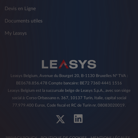
Vous avez le droit de révoquer à tout moment
Devis en Ligne
le consentement donné précédemment en
référence aux fins visées au présent
Documents utiles
paragraphe par les moyens indiqués au point
5).
My Leasys
2) Destinataires des données personnelles
Pour les différentes finalités décrites ci-dessus,
le Propriétaire pourra communiquer ses
données, toujours dans le respect des droits et
garanties prévus par la législation en vigueur, à
Leasys Belgium, Avenue du Bourget 20, B-1130 Bruxelles N° TVA :
:
BE0678.856.478 Compte bancaire: BE72 7360 4441 1516
des sociétés des groupes Crédit Agricole et
Leasys Belgium est la succursale belge de Leasys S.p.A., avec son siège
Stellantis, ou en tout état de cause des
social à: Corso Orbassano n. 367, 10137 Turin, Italie, capital social
sociétés filiales ou associées ;
77.979.400 Euros, Code fiscal et RC de Turin nr. 08083020019.
aux personnes qui fournissent des services
financiers et d'assurance ;
à son licencié de référence, en sa qualité de
partie au contrat avec Crédit Agricole ;