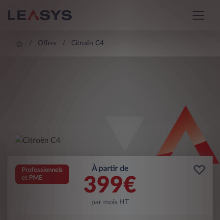
Offres
Citroën C4
À partir de
Professionnels
399
€
et PME
par mois HT