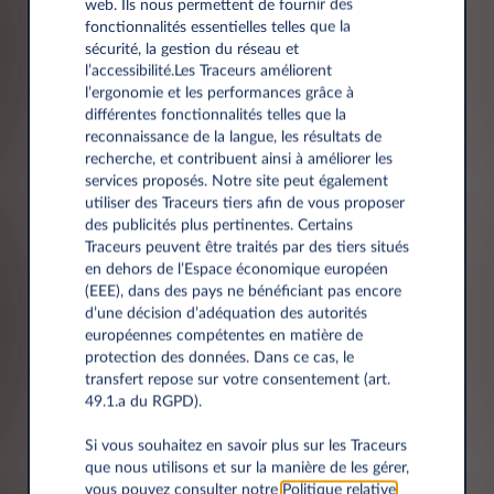
web. Ils nous permettent de fournir des
fonctionnalités essentielles telles que la
Numéro de téléphone*
sécurité, la gestion du réseau et
l’accessibilité.Les Traceurs améliorent
l’ergonomie et les performances grâce à
différentes fonctionnalités telles que la
reconnaissance de la langue, les résultats de
recherche, et contribuent ainsi à améliorer les
services proposés. Notre site peut également
Informations société
utiliser des Traceurs tiers afin de vous proposer
des publicités plus pertinentes. Certains
Traceurs peuvent être traités par des tiers situés
en dehors de l’Espace économique européen
Société*
(EEE), dans des pays ne bénéficiant pas encore
d’une décision d’adéquation des autorités
européennes compétentes en matière de
protection des données. Dans ce cas, le
transfert repose sur votre consentement (art.
Numéro de TVA*
49.1.a du RGPD).
Si vous souhaitez en savoir plus sur les Traceurs
que nous utilisons et sur la manière de les gérer,
vous pouvez consulter notre
Politique relative