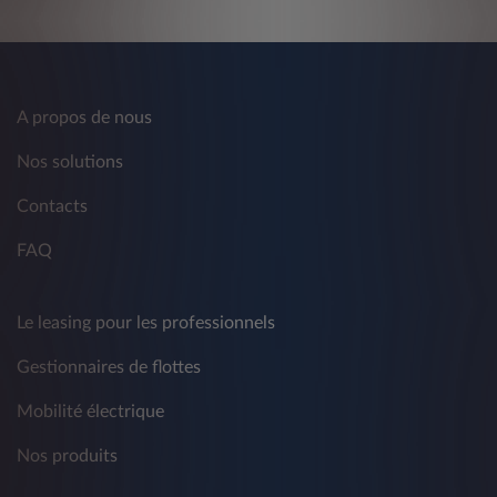
C) recevoir des promotions commerciales
relatives aux produits et services offerts par
d'autres entreprises.
Ce traitement comprend la communication de
A propos de nous
données personnelles à des sociétés
partenaires de Leasys - y compris, à titre
Nos solutions
d'exemple mais pas exclusivement, à des tiers
et/ou à d'autres sociétés du groupe Crédit
Contacts
Agricole et du groupe Stellantis - à des fins de
marketing traditionnel et non conventionnel,
FAQ
de télémarketing, d'information commerciale,
d'envoi de matériel publicitaire ou de
réalisation d'études de marché, de vente
Le leasing pour les professionnels
directe ou de communication commerciale
interactive sur produits, services et autres
Gestionnaires de flottes
activités concernant les produits de tiers.
Mobilité électrique
La fourniture de données est facultative et le
refus de consentir à un tel traitement affecte
Nos produits
l'exécution des activités décrites ci-dessus.