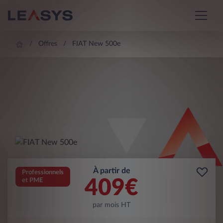
Offres
FIAT New 500e
À partir de
Professionnels
409
€
et PME
par mois HT