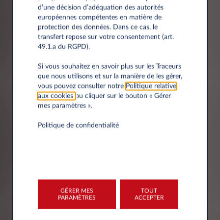
d’une décision d’adéquation des autorités
européennes compétentes en matière de
protection des données. Dans ce cas, le
Code postal*
transfert repose sur votre consentement (art.
49.1.a du RGPD).
Si vous souhaitez en savoir plus sur les Traceurs
que nous utilisons et sur la manière de les gérer,
Ville
vous pouvez consulter notre
Politique relative
aux cookies
ou cliquer sur le bouton « Gérer
mes paramètres ».
Politique de confidentialité
L'AVIS DE CONFIDENTIALITÉ -
COMMENT NOUS TRAITONS
VOS DONNEES
GÉRER MES
TOUT
PARAMÈTRES
ACCEPTER