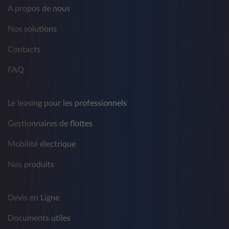
Ce traitement comprend la communication de
A propos de nous
données personnelles à des sociétés
partenaires de Leasys - y compris, à titre
Nos solutions
d'exemple mais pas exclusivement, à des tiers
et/ou à d'autres sociétés du groupe Crédit
Contacts
Agricole et du groupe Stellantis - à des fins de
marketing traditionnel et non conventionnel,
FAQ
de télémarketing, d'information commerciale,
d'envoi de matériel publicitaire ou de
réalisation d'études de marché, de vente
Le leasing pour les professionnels
directe ou de communication commerciale
interactive sur produits, services et autres
Gestionnaires de flottes
activités concernant les produits de tiers.
Mobilité électrique
La fourniture de données est facultative et le
refus de consentir à un tel traitement affecte
Nos produits
l'exécution des activités décrites ci-dessus.
Vous avez le droit de révoquer à tout moment
Devis en Ligne
le consentement donné précédemment en
référence aux fins visées au présent
Documents utiles
paragraphe par les moyens indiqués au point