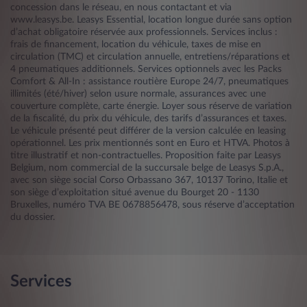
concession dans le réseau, en nous contactant et via
www.leasys.be. Leasys Essential, location longue durée sans option
d’achat obligatoire réservée aux professionnels. Services inclus :
frais de financement, location du véhicule, taxes de mise en
circulation (TMC) et circulation annuelle, entretiens/réparations et
4 pneumatiques additionnels. Services optionnels avec les Packs
Comfort & All-In : assistance routière Europe 24/7, pneumatiques
illimités (été/hiver) selon usure normale, assurances avec une
couverture complète, carte énergie. Loyer sous réserve de variation
de la fiscalité, du prix du véhicule, des tarifs d’assurances et taxes.
Le véhicule présenté peut différer de la version calculée en leasing
opérationnel. Les prix mentionnés sont en Euro et HTVA. Photos à
titre illustratif et non-contractuelles. Proposition faite par Leasys
Belgium, nom commercial de la succursale belge de Leasys S.p.A.,
avec son siège social Corso Orbassano 367, 10137 Torino, Italie et
son siège d’exploitation situé avenue du Bourget 20 - 1130
Bruxelles, numéro TVA BE 0678856478, sous réserve d’acceptation
du dossier.
Services