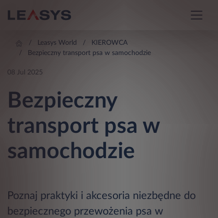
Leasys World
KIEROWCA
Bezpieczny transport psa w samochodzie
08 Jul 2025
Bezpieczny
transport psa w
samochodzie
Poznaj praktyki i akcesoria niezbędne do
bezpiecznego przewożenia psa w