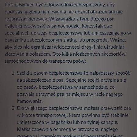
Pies powinien być odpowiednio zabezpieczony, aby
podczas nagłego hamowania nie doznał obrażeń ani nie
rozpraszał kierowcy. W zawiązku z tym, dużego psa
najlepiej przewozić w samochodzie, korzystając ze
specjalnych uprzęży bezpieczeństwa lub umieszczając go w
bagażniku zabezpieczonym siatką, lub przegrodą. Ważne,
aby pies nie ograniczał widoczności drogi i nie utrudniał
kierowania pojazdem. Oto kilka niezbędnych akcesoriów
samochodowych do transportu psów:
Szelki z pasem bezpieczeństwa to najprostszy sposób
na zabezpieczenie psa. Specjalne szelki przypina się
do pasów bezpieczeństwa w samochodzie, co
pozwala utrzymać psa na miejscu w razie nagłego
hamowania.
Dla większego bezpieczeństwa możesz przewozić psa
w klatce transportowej, która powinna być stabilnie
umieszczona w bagażniku lub na tylnej kanapie.
Klatka zapewnia ochronę w przypadku nagłego
manewru i ogranicza możliwość poruszania się po