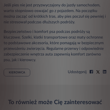
Jeśli pies nie jest przyzwyczajony do jazdy samochodem,
warto stopniowo oswajać go z pojazdem. Na początku
można zacząć od krótkich tras, aby pies poczuł się pewniej i
nie stresował podczas dłuższych podróży.
Bezpieczeństwo i komfort psa podczas podróży są
kluczowe. Szelki, klatki transportowe oraz maty ochronne
to podstawowe akcesoria, które pomagają w bezpiecznym
przewożeniu zwierzęcia. Regularne przerwy i odpowiednie
zabezpieczenie wnętrza auta zapewnią komfort zarówno
psu, jak i kierowcy.
Udostępnij
KIEROWCA
To również może Cię zainteresować