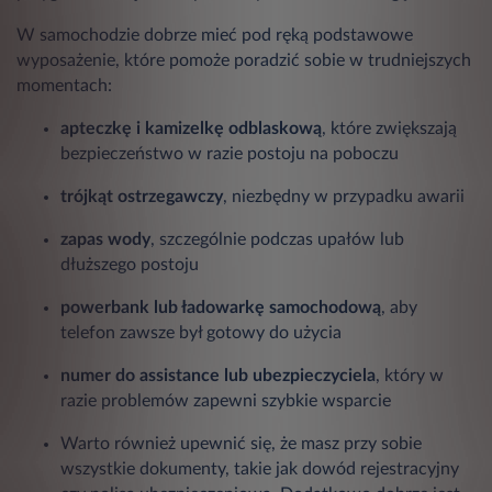
W samochodzie dobrze mieć pod ręką podstawowe
wyposażenie, które pomoże poradzić sobie w trudniejszych
momentach:
apteczkę i kamizelkę odblaskową
, które zwiększają
bezpieczeństwo w razie postoju na poboczu
trójkąt ostrzegawczy
, niezbędny w przypadku awarii
zapas wody
, szczególnie podczas upałów lub
dłuższego postoju
powerbank lub ładowarkę samochodową
, aby
telefon zawsze był gotowy do użycia
numer do assistance lub ubezpieczyciela
, który w
razie problemów zapewni szybkie wsparcie
Warto również upewnić się, że masz przy sobie
wszystkie dokumenty, takie jak dowód rejestracyjny