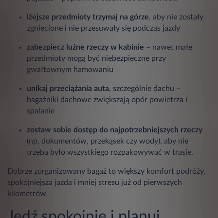
lżejsze przedmioty trzymaj na górze
, aby nie zostały
zgniecione i nie przesuwały się podczas jazdy
zabezpiecz luźne rzeczy w kabinie
– nawet małe
przedmioty mogą być niebezpieczne przy
gwałtownym hamowaniu
unikaj przeciążania auta
, szczególnie dachu –
bagażniki dachowe zwiększają opór powietrza i
spalanie
zostaw sobie dostęp do najpotrzebniejszych rzeczy
(np. dokumentów, przekąsek czy wody), aby nie
trzeba było wszystkiego rozpakowywać w trasie.
Dobrze zorganizowany bagaż to większy komfort podróży,
spokojniejsza jazda i mniej stresu już od pierwszych
kilometrów
Jedź spokojnie i planuj