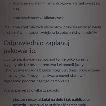
działanie świateł (mijania, drogowe, kierunkowskazy,
stop)
stan wycieraczek i klimatyzacji.
Regularna kontrola tych elementów pozwala uniknąć wielu
problemów na trasie i zwiększa bezpieczeństwo podróży
Odpowiednio zaplanuj
pakowanie.
Dobrze zapakowany samochód to nie tylko kwestia
wygody, ale też bezpieczeństwa i ekonomii jazdy.
Chaotycznie ułożone bagaże mogą utrudniać prowadzenie
auta, zwiększać zużycie paliwa, a nawet stanowić
zagrożenie podczas nagłego hamowania.
Warto pamiętać o kilku zasadach:
cięższe rzeczy układaj na dole i jak najbliżej osi
pojazdu
– poprawi to stabilność samochodu