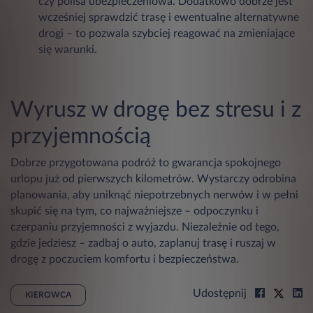
czy polisa ubezpieczeniowa. Dodatkowo dobrze jest
wcześniej sprawdzić trasę i ewentualne alternatywne
drogi – to pozwala szybciej reagować na zmieniające
się warunki.
Wyrusz w drogę bez stresu i z
przyjemnością
Dobrze przygotowana podróż to gwarancja spokojnego
urlopu już od pierwszych kilometrów. Wystarczy odrobina
planowania, aby uniknąć niepotrzebnych nerwów i w pełni
skupić się na tym, co najważniejsze – odpoczynku i
czerpaniu przyjemności z wyjazdu. Niezależnie od tego,
gdzie jedziesz – zadbaj o auto, zaplanuj trasę i ruszaj w
drogę z poczuciem komfortu i bezpieczeństwa.
Udostępnij
KIEROWCA