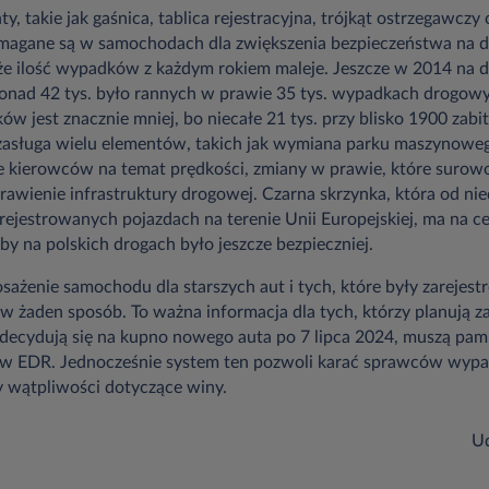
y, takie jak gaśnica, tablica rejestracyjna, trójkąt ostrzegawcz
agane są w samochodach dla zwiększenia bezpieczeństwa na dr
 że ilość wypadków z każdym rokiem maleje. Jeszcze w 2014 na 
onad 42 tys. było rannych w prawie 35 tys. wypadkach drogow
w jest znacznie mniej, bo niecałe 21 tys. przy blisko 1900 zabi
o zasługa wielu elementów, takich jak wymiana parku maszynowe
e kierowców na temat prędkości, zmiany w prawie, które surowo
awienie infrastruktury drogowej. Czarna skrzynka, która od ni
jestrowanych pojazdach na terenie Unii Europejskiej, ma na ce
aby na polskich drogach było jeszcze bezpieczniej.
enie samochodu dla starszych aut i tych, które były zarejestr
ę w żaden sposób. To ważna informacja dla tych, którzy planują
zdecydują się na kupno nowego auta po 7 lipca 2024, muszą pami
w EDR. Jednocześnie system ten pozwoli karać sprawców wyp
 wątpliwości dotyczące winy.
Ud