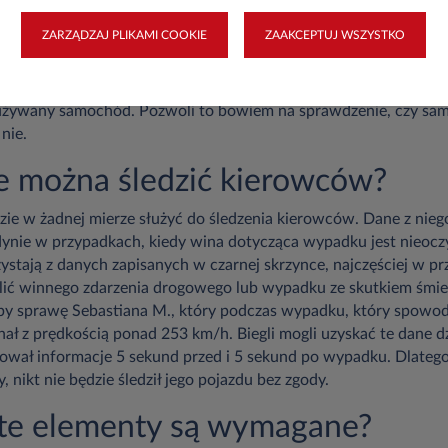
ału przyspieszenia i hamulca, kąt nachylenia kierownicy, inform
ZARZĄDZAJ PLIKAMI COOKIE
ZAAKCEPTUJ WSZYSTKO
rotów silnika
. Co ważne, dostęp do danych z czarnej skrzynki bę
anów ścigania czy biegli sądowi. Dane o zapisach z samochodu 
zpiecznych systemach permanentnie. To dodatkowe ułatwienie 
 używany samochód. Pozwoli to bowiem na sprawdzenie, czy sa
nie.
e można śledzić kierowców?
ie w żadnej mierze służyć do śledzenia kierowców. Dane z nieg
nie w przypadkach, kiedy wina dotycząca wypadku jest nieoczy
zystają z danych zapisanych w czarnej skrzynce, najczęściej w p
alić winnego zdarzenia drogowego lub wypadku ze skutkiem śmie
żby sprawę Sebastiana M., który podczas wypadku, który spowo
chał z prędkością ponad 253 km/h. Biegli mogli uzyskać te dane 
rował informacje 5 sekund przed i 5 sekund po wypadku. Dlateg
 nikt nie będzie śledził jego pojazdu bez zgody.
te elementy są wymagane?