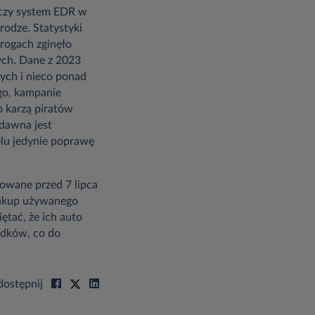
y czy system EDR w
odze. Statystyki
drogach zginęło
ych. Dane z 2023
tych i nieco ponad
go, kampanie
 karzą piratów
edawna jest
lu jedynie poprawę
owane przed 7 lipca
 zakup używanego
ętać, że ich auto
adków, co do
ostępnij