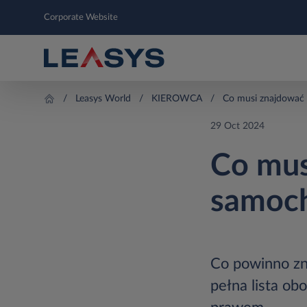
Corporate Website
Leasys World
KIEROWCA
Co musi znajdować
29 Oct 2024
Co mus
samoch
Co powinno zn
pełna lista o