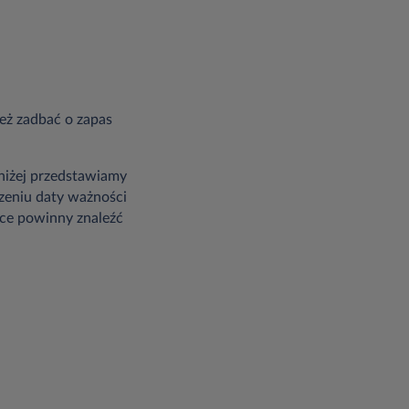
też zadbać o zapas
niżej przedstawiamy
dzeniu daty ważności
zce powinny znaleźć