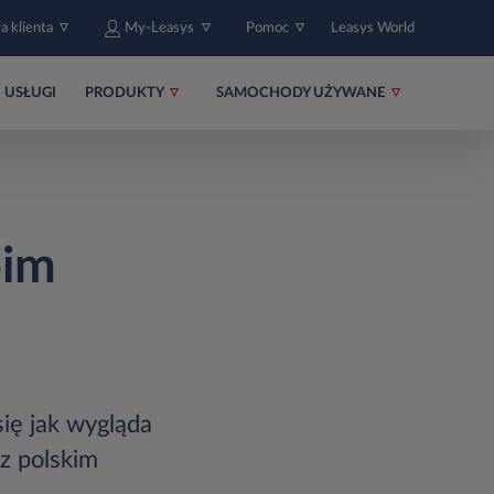
fa klienta
My-Leasys
Pomoc
Leasys World
USŁUGI
PRODUKTY
SAMOCHODY UŻYWANE
oim
ię jak wygląda
z polskim