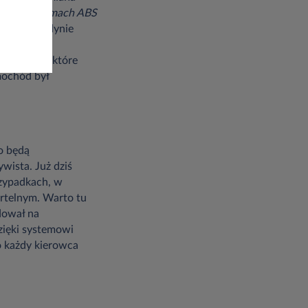
acje o systemach ABS
dą mieli jedynie
będą
dla osób, które
mochód był
o będą
wista. Już dziś
rzypadkach, w
rtelnym. Warto tu
dował na
dzięki systemowi
o każdy kierowca