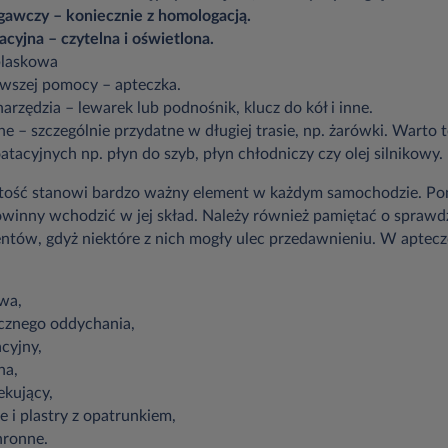
egawczy – koniecznie z homologacją.
racyjna – czytelna i oświetlona.
blaskowa
rwszej pomocy – apteczka.
zędzia – lewarek lub podnośnik, klucz do kół i inne.
e – szczególnie przydatne w długiej trasie, np. żarówki. Warto 
tacyjnych np. płyn do szyb, płyn chłodniczy czy olej silnikowy.
artość stanowi bardzo ważny element w każdym samochodzie. Po
 powinny wchodzić w jej skład. Należy również pamiętać o spraw
entów, gdyż niektóre z nich mogły ulec przedawnieniu. W aptec
wa,
ucznego oddychania,
cyjny,
na,
ekujący,
 i plastry z opatrunkiem,
hronne.