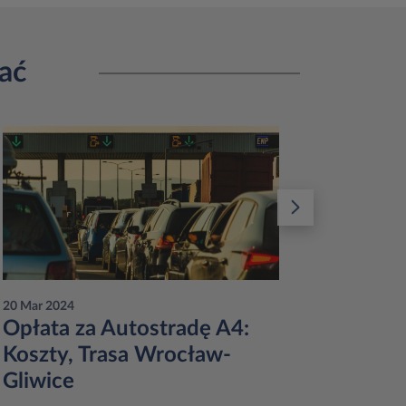
ać
20 Mar 2024
12 Jun 20
Opłata za Autostradę A4:
Długo
Koszty, Trasa Wrocław-
samoc
Gliwice
najlep