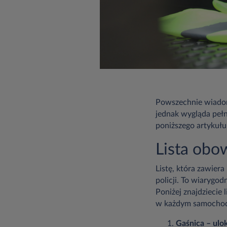
Powszechnie wiadomo
jednak wygląda peł
poniższego artykułu
Lista ob
Listę, która zawie
policji. To wiarygo
Poniżej znajdziecie 
w każdym samochod
Gaśnica – ulo