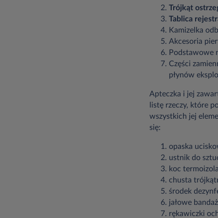
Trójkąt ostrz
Tablica rejest
Kamizelka od
Akcesoria pie
Podstawowe nar
Części zamienn
płynów eksploa
Apteczka i jej zaw
listę rzeczy, które
wszystkich jej elem
się:
opaska ucisko
ustnik do szt
koc termoizola
chusta trójkąt
środek dezynf
jałowe bandaże
rękawiczki oc