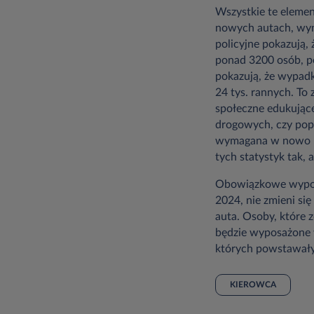
Wszystkie te element
nowych autach, wym
policyjne pokazują,
ponad 3200 osób, p
pokazują, że wypadkó
24 tys. rannych. T
społeczne edukując
drogowych, czy popr
wymagana w nowo re
tych statystyk tak, 
Obowiązkowe wyposaż
2024, nie zmieni si
auta. Osoby, które 
będzie wyposażone 
których powstawały
KIEROWCA