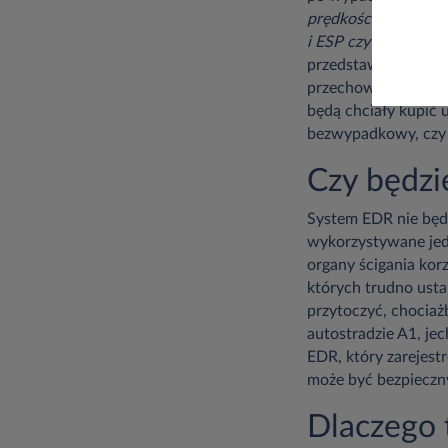
prędkości, stan ped
i ESP czy poziom ob
przedstawiciele org
przechowywane w be
będą chciały kupić
bezwypadkowy, czy 
Czy będzi
System EDR nie będz
wykorzystywane jedy
organy ścigania kor
których trudno ust
przytoczyć, chocia
autostradzie A1, je
EDR, który zarejest
może być bezpieczny,
Dlaczego 