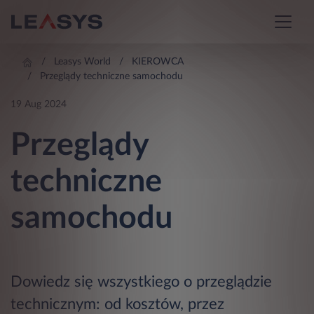
Leasys World
KIEROWCA
Przeglądy techniczne samochodu
19 Aug 2024
Przeglądy
techniczne
samochodu
Dowiedz się wszystkiego o przeglądzie
technicznym: od kosztów, przez