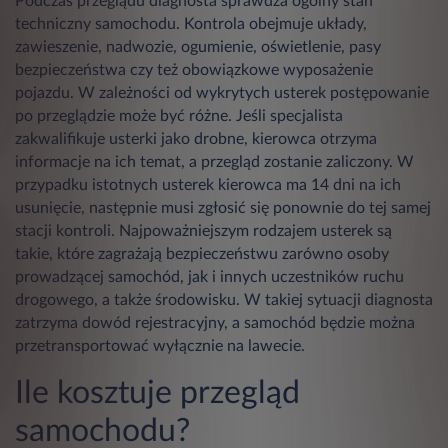
Podczas przeglądu diagnosta sprawdza ogólny stan
techniczny samochodu. Kontrola obejmuje układy,
zawieszenie, nadwozie, ogumienie, oświetlenie, pasy
bezpieczeństwa czy też obowiązkowe wyposażenie
pojazdu. W zależności od wykrytych usterek postępowanie
po przeglądzie może być różne. Jeśli specjalista
zakwalifikuje usterki jako drobne, kierowca otrzyma
informacje na ich temat, a przegląd zostanie zaliczony. W
przypadku istotnych usterek kierowca ma 14 dni na ich
usunięcie, następnie musi zgłosić się ponownie do tej samej
stacji kontroli. Najpoważniejszym rodzajem usterek są
takie, które zagrażają bezpieczeństwu zarówno osoby
prowadzącej samochód, jak i innych uczestników ruchu
drogowego, a także środowisku. W takiej sytuacji diagnosta
zatrzyma dowód rejestracyjny, a samochód będzie można
przetransportować wyłącznie na lawecie.
Ile kosztuje przegląd
samochodu?