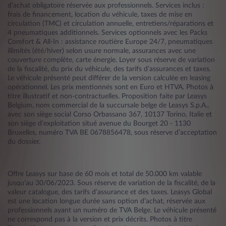
d’achat obligatoire réservée aux professionnels. Services inclus :
frais de financement, location du véhicule, taxes de mise en
circulation (TMC) et circulation annuelle, entretiens/réparations et
4 pneumatiques additionnels. Services optionnels avec les Packs
Comfort & All-In : assistance routière Europe 24/7, pneumatiques
illimités (été/hiver) selon usure normale, assurances avec une
couverture complète, carte énergie. Loyer sous réserve de variation
de la fiscalité, du prix du véhicule, des tarifs d’assurances et taxes.
Le véhicule présenté peut différer de la version calculée en leasing
opérationnel. Les prix mentionnés sont en Euro et HTVA. Photos à
titre illustratif et non-contractuelles. Proposition faite par Leasys
Belgium, nom commercial de la succursale belge de Leasys S.p.A.,
avec son siège social Corso Orbassano 367, 10137 Torino, Italie et
son siège d’exploitation situé avenue du Bourget 20 - 1130
Bruxelles, numéro TVA BE 0678856478, sous réserve d’acceptation
du dossier.
Offre Leasys sur base de 60 mois et total de 50.000 km valable
jusqu’au 30/06/2023. Sous réserve de variation de la fiscalité, de la
valeur catalogue, des tarifs d’assurance et des taxes. Leasys Global
est une location longue durée sans option d’achat, réservée aux
professionnels ayant un numéro de TVA Belge. Le véhicule présenté
ne correspond pas à la version et prix décrits. Photos à titre