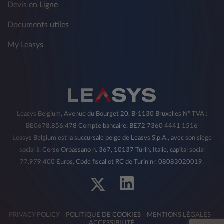
Devis en Ligne
référence aux fins visées au présent
paragraphe par les moyens indiqués au point
Documents utiles
5).
My Leasys
2) Destinataires des données personnelles
Pour les différentes finalités décrites ci-dessus,
le Propriétaire pourra communiquer ses
données, toujours dans le respect des droits et
garanties prévus par la législation en vigueur, à
:
Leasys Belgium, Avenue du Bourget 20, B-1130 Bruxelles N° TVA :
BE0678.856.478 Compte bancaire: BE72 7360 4441 1516
des sociétés des groupes Crédit Agricole et
Stellantis, ou en tout état de cause des
Leasys Belgium est la succursale belge de Leasys S.p.A., avec son siège
sociétés filiales ou associées ;
social à: Corso Orbassano n. 367, 10137 Turin, Italie, capital social
77.979.400 Euros, Code fiscal et RC de Turin nr. 08083020019.
aux personnes qui fournissent des services
financiers et d'assurance ;
à son licencié de référence, en sa qualité de
partie au contrat avec Crédit Agricole ;
PRIVACY POLICY
POLITIQUE DE COOKIES
MENTIONS LÉGALES
ACCESSIBILITÉ
les sujets qui fournissent des services