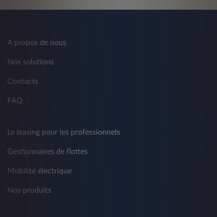
d'autres entreprises.
Ce traitement comprend la communication de
données personnelles à des sociétés
A propos de nous
partenaires de Leasys - y compris, à titre
d'exemple mais pas exclusivement, à des tiers
Nos solutions
et/ou à d'autres sociétés du groupe Crédit
Agricole et du groupe Stellantis - à des fins de
Contacts
marketing traditionnel et non conventionnel,
de télémarketing, d'information commerciale,
FAQ
d'envoi de matériel publicitaire ou de
réalisation d'études de marché, de vente
directe ou de communication commerciale
Le leasing pour les professionnels
interactive sur produits, services et autres
activités concernant les produits de tiers.
Gestionnaires de flottes
La fourniture de données est facultative et le
Mobilité électrique
refus de consentir à un tel traitement affecte
l'exécution des activités décrites ci-dessus.
Nos produits
Vous avez le droit de révoquer à tout moment
le consentement donné précédemment en