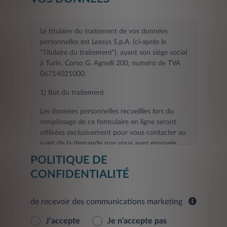
Le titulaire du traitement de vos données
personnelles est Leasys S.p.A. (ci-après le
"Titulaire du traitement"), ayant son siège social
à Turin, Corso G. Agnelli 200, numéro de TVA
06714021000.
1) But du traitement
Les données personnelles recueillies lors du
remplissage de ce formulaire en ligne seront
utilisées exclusivement pour vous contacter au
sujet de la demande que vous avez envoyée.
POLITIQUE DE
La fourniture des données demandées aux fins
CONFIDENTIALITÉ
visées au présent point est nécessaire pour le
contact que vous avez demandé, et tout refus
de les fournir rendra impossible l'exécution des
de recevoir des communications marketing
activités de contact et d'informations
demandées par vous.
J’accepte
Je n'accepte pas