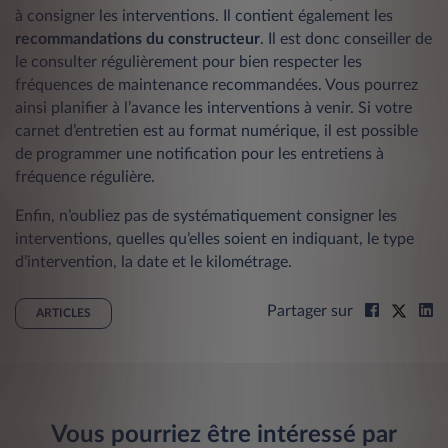
à consigner les interventions. Il contient également les
recommandations du constructeur
. Il est donc conseiller de
le consulter régulièrement pour bien respecter les
fréquences de maintenance recommandées. Vous pourrez
ainsi planifier à l’avance les interventions à venir. Si votre
carnet d’entretien est au format numérique, il est possible
de programmer une notification pour les entretiens à
fréquence régulière.
Enfin, n’oubliez pas de systématiquement consigner les
interventions, quelles qu’elles soient en indiquant, le type
d’intervention, la date et le kilométrage.
Partager sur
ARTICLES
Vous pourriez être intéressé par