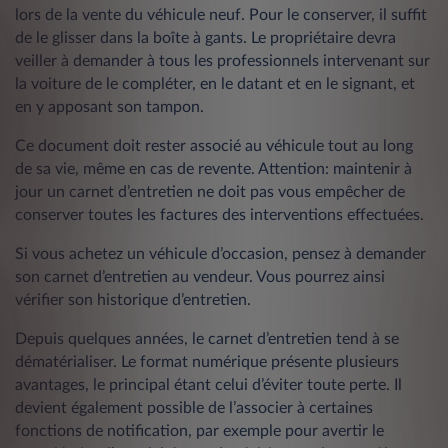
lors de la vente du véhicule neuf. Pour le conserver, il suffit
de le glisser dans la boîte à gants. Le propriétaire devra
veiller à demander à tous les professionnels intervenant sur
la voiture de le compléter, en le datant et en le signant, et
en y apposant son tampon.
Ce document doit rester associé au véhicule tout au long
de sa vie, même en cas de revente. Attention: maintenir à
jour un carnet d’entretien ne doit pas vous empêcher de
conserver toutes les factures des interventions effectuées.
Si vous achetez un véhicule d’occasion, pensez à demander
son carnet d’entretien au vendeur. Vous pourrez ainsi
vérifier son historique d’entretien.
Depuis quelques années, le carnet d’entretien tend à se
dématérialiser. Le format numérique présente plusieurs
avantages, le principal étant celui d’éviter toute perte. Il
devient également possible de l’associer à certaines
fonctions de notification, par exemple pour avertir le