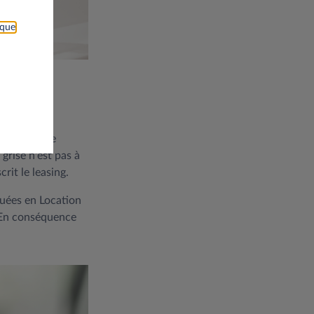
ique
s devenez le
grise n'est pas à
rit le leasing.
ouées en Location
. En conséquence