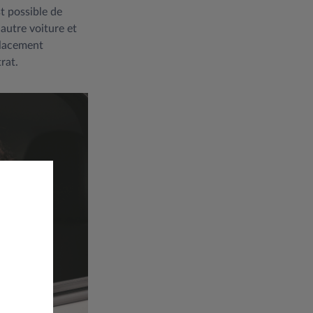
st possible de
 autre voiture et
placement
rat.