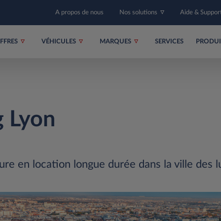
A propos de nous
Nos solutions
Aide & Suppor
FFRES
VÉHICULES
MARQUES
SERVICES
PRODU
g Lyon
ure en location longue durée dans la ville des l