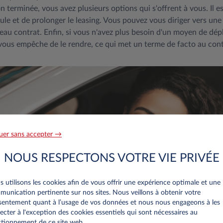
on terminée, vous avez plusieurs options qui s'offrent à vous. Il e
ule et de prolonger le leasing. Vous pouvez vous diriger vers une
eau contrat. Enfin, si vous n'avez plus besoin d'un moyen de dé
 vous empêche de le rendre, ce qui met un terme de facto au cont
uer sans accepter →
NOUS RESPECTONS VOTRE VIE PRIVÉE
 utilisons les cookies afin de vous offrir une expérience optimale et une
unication pertinente sur nos sites. Nous veillons à obtenir votre
entement quant à l’usage de vos données et nous nous engageons à les
ecter à l'exception des cookies essentiels qui sont nécessaires au
tionnement de ce site web..