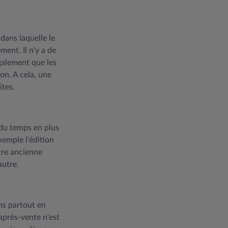
dans laquelle le
ent. Il n'y a de
également que les
on. A cela, une
ites.
 du temps en plus
xemple l'édition
tre ancienne
utre.
ns partout en
 après-vente n'est