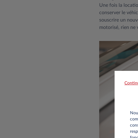
Une fois la locati
conserver le véhic
souscrire un nouv
motorisé, rien ne
Contin
Nous
comm
cons
resp
fonc