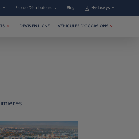
t
Espace Distributeurs
Blog
My-Leasys
ITS
DEVIS EN LIGNE
VÉHICULES D'OCCASIONS
umières .