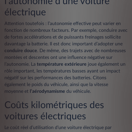
l’autonomie d’une voiture
électrique
Attention toutefois : l’autonomie effective peut varier en
fonction de nombreux facteurs. Par exemple, conduire avec
de fortes accélérations et de puissants freinages sollicite
davantage la batterie. Il est donc important d’adopter une
conduire
douce
. De même, des trajets avec de nombreuses
montées et descentes ont une influence négative sur
l’autonomie. La
température
extérieure
joue également un
rôle important, les températures basses ayant un impact
négatif sur les performances des batteries. Citons
également le poids du véhicule, ainsi que la vitesse
moyenne et
l’aérodynamisme
du véhicule.
Coûts kilométriques des
voitures électriques
Le coût réel d’utilisation d’une voiture électrique par