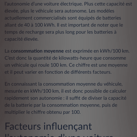
l’autonomie d’une voiture électrique. Plus cette capacité est
élevée, plus le véhicule sera autonome. Les modèles
actuellement commercialisés sont équipés de batteries
allant de 40 à 100 kWh. Il est important de noter que le
temps de recharge sera plus long pour les batteries à
capacité élevée.
La
consommation
moyenne
est exprimée en kWh/100 km.
C’est donc la quantité de kilowatts-heure que consomme
un véhicule qui roule 100 km. Ce chiffre est une moyenne
et il peut varier en fonction de différents facteurs.
En connaissant la consommation moyenne du véhicule,
mesurée en kWh/100 km, il est donc possible de calculer
rapidement son autonomie : il suffit de diviser la capacité
de la batterie par la consommation moyenne, puis de
multiplier le chiffre obtenu par 100.
Facteurs influençant