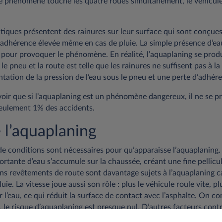
ce phénomène touche les quatre roues simultanément, le véhicul
tiques présentent des rainures sur leur surface qui sont conçue
ne adhérence élevée même en cas de pluie. La simple présence d’e
 pour provoquer le phénomène. En réalité, l’aquaplaning se produ
le pneu et la route est telle que les rainures ne suffisent pas à la 
ation de la pression de l’eau sous le pneu et une perte d’adhér
voir que si l’aquaplaning est un phénomène dangereux, il ne se 
seulement 1% des accidents.
 l’aquaplaning
 conditions sont nécessaires pour qu’apparaisse l’aquaplaning. 
rtante d’eau s’accumule sur la chaussée, créant une fine pellicul
ains revêtements de route sont davantage sujets à l’aquaplaning c
uie. La vitesse joue aussi son rôle : plus le véhicule roule vite, 
 l’eau, ce qui réduit la surface de contact avec l’asphalte. On co
le risque d’aquaplaning est presque nul. D’autres facteurs contr
uaplaning, notamment le niveau d’usure des pneus, leur taille, la