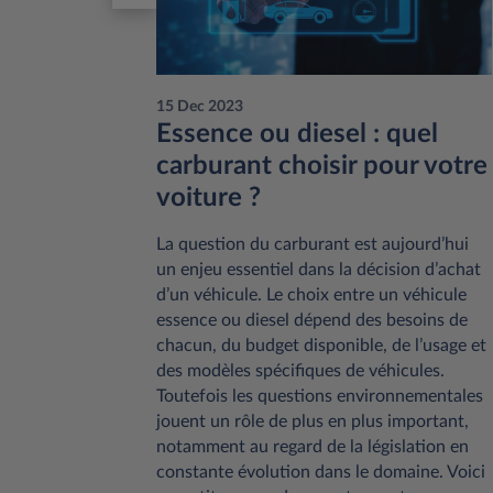
15 Dec 2023
res en
Essence ou diesel : quel
voir
carburant choisir pour votre
voiture ?
ce a mis
te
La question du carburant est aujourd’hui
ge. Cet
un enjeu essentiel dans la décision d’achat
les en la
d’un véhicule. Le choix entre un véhicule
t
essence ou diesel dépend des besoins de
ssurer la
chacun, du budget disponible, de l’usage et
es
des modèles spécifiques de véhicules.
ect de ces
Toutefois les questions environnementales
types de
jouent un rôle de plus en plus important,
rdés.
notamment au regard de la législation en
constante évolution dans le domaine. Voici