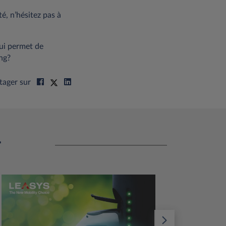
té, n’hésitez pas à
ui permet de
ng?
tager sur
r