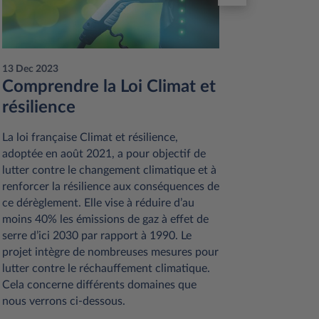
13 Dec 2023
12 Dec 20
Comprendre la Loi Climat et
Avanta
résilience
longu
La loi française Climat et résilience,
La locati
adoptée en août 2021, a pour objectif de
est une f
lutter contre le changement climatique et à
croissan
renforcer la résilience aux conséquences de
entrepris
ce dérèglement. Elle vise à réduire d’au
location 
moins 40% les émissions de gaz à effet de
distingue
serre d’ici 2030 par rapport à 1990. Le
possibilit
projet intègre de nombreuses mesures pour
contrat. 
lutter contre le réchauffement climatique.
nombre d’
Cela concerne différents domaines que
détailler 
nous verrons ci-dessous.
ARTICL