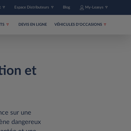
t
Espace Distributeurs
Blog
My-Leasys
ITS
DEVIS EN LIGNE
VÉHICULES D'OCCASIONS
tion et
nce sur une
omène dangereux