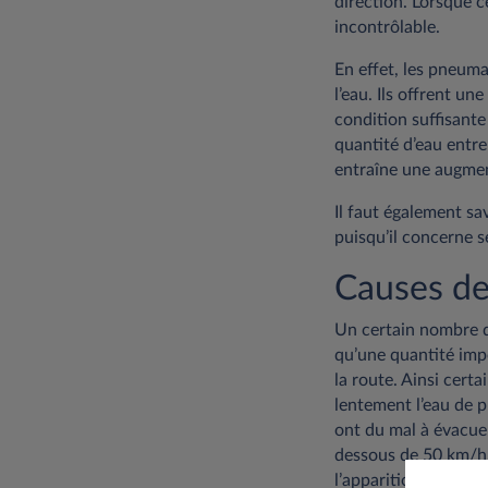
direction. Lorsque 
incontrôlable.
En effet, les pneuma
l’eau. Ils offrent u
condition suffisante
quantité d’eau entre 
entraîne une augment
Il faut également sa
puisqu’il concerne 
Causes de
Un certain nombre de
qu’une quantité impo
la route. Ainsi cert
lentement l’eau de pl
ont du mal à évacuer
dessous de 50 km/h, 
l’apparition de l’aq