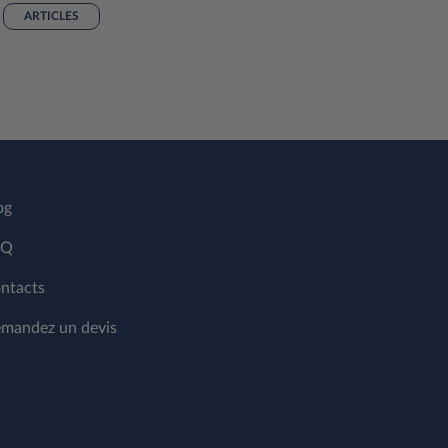
ARTICLES
og
AQ
ntacts
mandez un devis