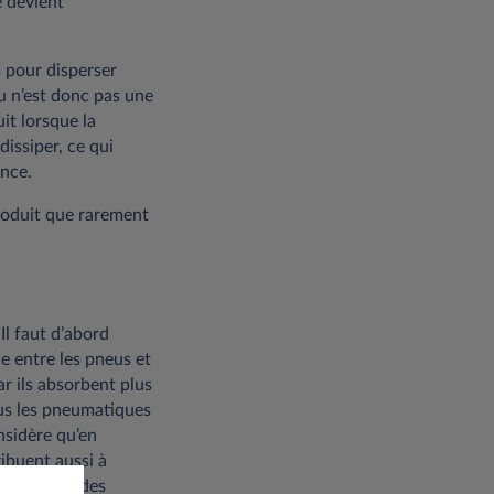
e devient
s pour disperser
au n’est donc pas une
it lorsque la
dissiper, ce qui
ence.
produit que rarement
Il faut d’abord
e entre les pneus et
ar ils absorbent plus
plus les pneumatiques
nsidère qu’en
ibuent aussi à
 profondeur des