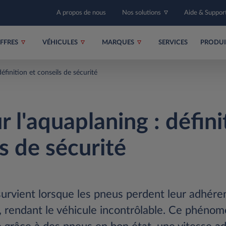
A propos de nous
Nos solutions
Aide & Suppor
FFRES
VÉHICULES
MARQUES
SERVICES
PRODU
définition et conseils de sécurité
r l'aquaplaning : défini
s de sécurité
survient lorsque les pneus perdent leur adhére
, rendant le véhicule incontrôlable. Ce phén