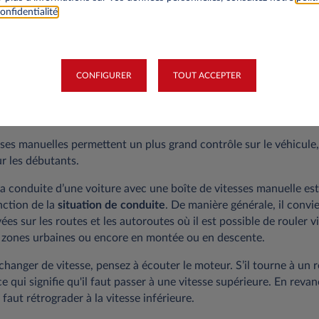
édale d'embrayage avec votre pied gauche et enfoncez progressi
onfidentialité
.
. La voiture commence à avancer.
pour conduire une voiture manue
CONFIGURER
TOUT ACCEPTER
hicule à transmission automatique, conduire une voiture à boite 
l faut apprendre à bien coordonner la pédale d'embrayage, le levier
esses manuelles permettent un plus grand contrôle sur le véhicule,
r les débutants.
e la conduite d’une voiture avec une boîte de vitesses manuelle est
nction de la
situation de conduite
. De manière générale, il convien
vées sur les routes et les autoroutes où il est possible de rouler vi
s zones urbaines ou encore en montée ou en descente.
 changer de vitesse, pensez à écouter le moteur. S’il tourne à un 
e qui signifie qu'il faut passer à une vitesse supérieure. En reva
l faut rétrograder à la vitesse inférieure.