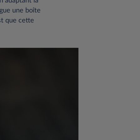
n adaptant la
ngue une boîte
st que cette