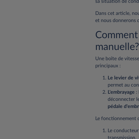
sa situation de cond
Dans cet article, no
et nous donnerons d
Comment f
manuelle?
Une boîte de vitess
principaux :
Le levier de v
permet au cond
L'embrayage
:
déconnecter le
pédale
d'emb
Le fonctionnement de
Le conducteur
transmission.