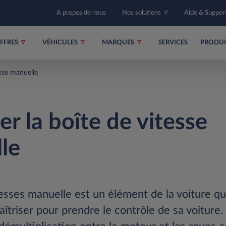
A propos de nous
Nos solutions
Aide & Suppor
FFRES
VÉHICULES
MARQUES
SERVICES
PRODU
esse manuelle
er la boîte de vitesse
le
tesses manuelle est un élément de la voiture qu’
îtriser pour prendre le contrôle de sa voiture.