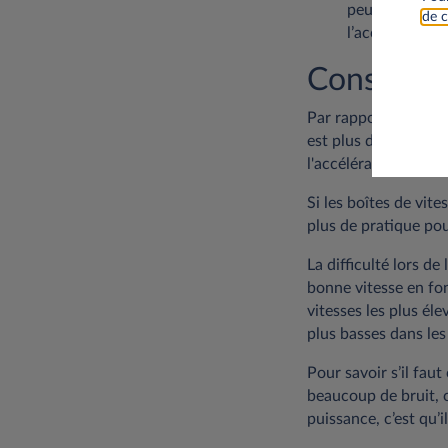
peu à peu la p
de c
l’accélérateur
Conseils 
Par rapport à un vé
est plus difficile. I
l'accélérateur.
Si les boîtes de vit
plus de pratique pou
La difficulté lors d
bonne vitesse en fo
vitesses les plus éle
plus basses dans le
Pour savoir s’il faut
beaucoup de bruit, c
puissance, c’est qu’i