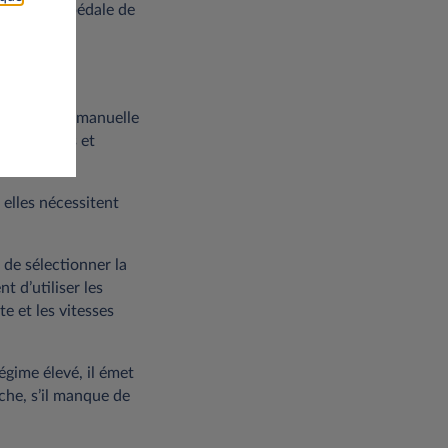
vement la pédale de
lle
de vitesses manuelle
 de vitesses et
 elles nécessitent
 de sélectionner la
t d’utiliser les
te et les vitesses
régime élevé, il émet
nche, s’il manque de