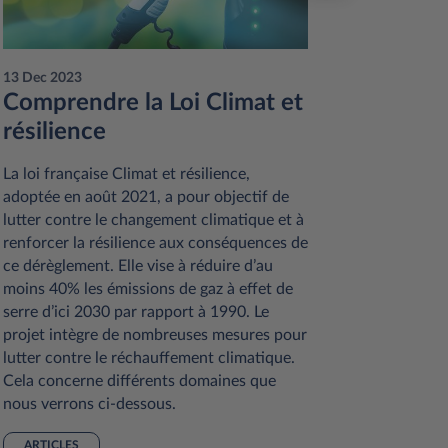
13 Dec 2023
12 Dec 20
Comprendre la Loi Climat et
Avanta
résilience
longu
La loi française Climat et résilience,
La locati
adoptée en août 2021, a pour objectif de
est une f
lutter contre le changement climatique et à
croissan
renforcer la résilience aux conséquences de
entrepris
ce dérèglement. Elle vise à réduire d’au
location 
moins 40% les émissions de gaz à effet de
distingue
serre d’ici 2030 par rapport à 1990. Le
possibilit
projet intègre de nombreuses mesures pour
contrat. 
lutter contre le réchauffement climatique.
nombre d’
Cela concerne différents domaines que
détailler 
nous verrons ci-dessous.
ARTICL
ARTICLES