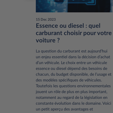
15 Dec 2023
res en
Essence ou diesel : quel
voir
carburant choisir pour votre
voiture ?
ce a mis
te
La question du carburant est aujourd’hui
ge. Cet
un enjeu essentiel dans la décision d’achat
les en la
d’un véhicule. Le choix entre un véhicule
t
essence ou diesel dépend des besoins de
ssurer la
chacun, du budget disponible, de l’usage et
es
des modèles spécifiques de véhicules.
ect de ces
Toutefois les questions environnementales
types de
jouent un rôle de plus en plus important,
rdés.
notamment au regard de la législation en
constante évolution dans le domaine. Voici
un petit aperçu des avantages et