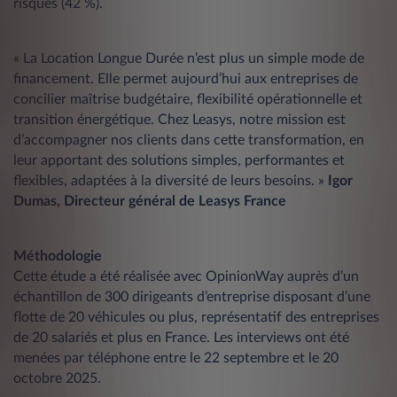
risques (42 %).
« La Location Longue Durée n’est plus un simple mode de
financement. Elle permet aujourd’hui aux entreprises de
concilier maîtrise budgétaire, flexibilité opérationnelle et
transition énergétique. Chez Leasys, notre mission est
d’accompagner nos clients dans cette transformation, en
leur apportant des solutions simples, performantes et
flexibles, adaptées à la diversité de leurs besoins. »
Igor
Dumas, Directeur général de Leasys France
Méthodologie
Cette étude a été réalisée avec OpinionWay auprès d’un
échantillon de 300 dirigeants d’entreprise disposant d’une
flotte de 20 véhicules ou plus, représentatif des entreprises
de 20 salariés et plus en France. Les interviews ont été
menées par téléphone entre le 22 septembre et le 20
octobre 2025.