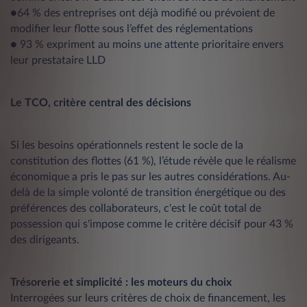
●64 % des entreprises ont déjà modifié ou prévoient de
modifier leur flotte sous l’effet des réglementations
● 93 % expriment au moins une attente prioritaire envers
leur prestataire LLD
Le TCO, critère central des décisions
Si les besoins opérationnels restent le socle de la
constitution des flottes (61 %), l’étude révèle que le réalisme
économique a pris le pas sur les autres considérations. Au-
delà de la simple volonté de transition énergétique ou des
préférences des collaborateurs, c'est le coût total de
possession qui s'impose comme le critère décisif pour 43 %
des dirigeants.
Trésorerie et simplicité : les moteurs du choix
Interrogées sur leurs critères de choix de financement, les