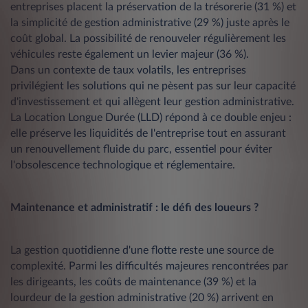
entreprises placent la préservation de la trésorerie (31 %) et
la simplicité de gestion administrative (29 %) juste après le
coût global. La possibilité de renouveler régulièrement les
véhicules reste également un levier majeur (36 %).
Dans un contexte de taux volatils, les entreprises
privilégient les solutions qui ne pèsent pas sur leur capacité
d'investissement et qui allègent leur gestion administrative.
La Location Longue Durée (LLD) répond à ce double enjeu :
elle préserve les liquidités de l'entreprise tout en assurant
un renouvellement fluide du parc, essentiel pour éviter
l'obsolescence technologique et réglementaire.
Maintenance et administratif : le défi des loueurs ?
La gestion quotidienne d'une flotte reste une source de
complexité. Parmi les difficultés majeures rencontrées par
les dirigeants, les coûts de maintenance (39 %) et la
lourdeur de la gestion administrative (20 %) arrivent en