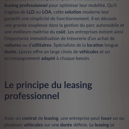
leasing
professionnel
pour optimiser leur mobilité. Qu’il
s’agisse de
LLD
ou
LOA
, cette
solution
moderne leur
garantit une simplicité de fonctionnement. Il en découle
une grande souplesse dans la gestion du parc automobile et
une meilleure maîtrise du
coût
. Les entreprises évitent ainsi
l’importante immobilisation de trésorerie d’un achat de
voitures
ou d’
utilitaires
. Spécialiste de la
location
longue
durée
, Leasys offre un large choix de
véhicules
et un
accompagnement
adapté
à chaque besoin.
Le principe du leasing
professionnel
Avec un
contrat
de
leasing
, une entreprise peut
louer
un ou
plusieurs
véhicules
sur une
durée
définie. Le
leasing
se