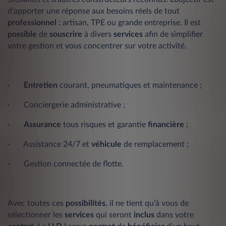
d’apporter une réponse aux besoins réels de tout
professionnel
: artisan, TPE ou grande entreprise. Il est
possible
de
souscrire
à divers
services
afin de simplifier
votre gestion et vous concentrer sur votre activité.
·
Entretien
courant, pneumatiques et maintenance ;
· Conciergerie administrative ;
·
Assurance
tous risques et garantie
financière
;
· Assistance 24/7 et
véhicule
de remplacement ;
· Gestion connectée de flotte.
Avec toutes ces
possibilités
, il ne tient qu’à vous de
sélectionner les
services
qui seront
inclus
dans votre