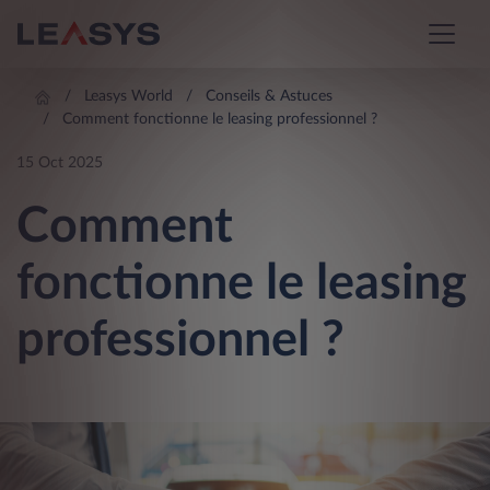
Leasys World
Conseils & Astuces
Comment fonctionne le leasing professionnel ?
15 Oct 2025
Comment
fonctionne le leasing
professionnel ?