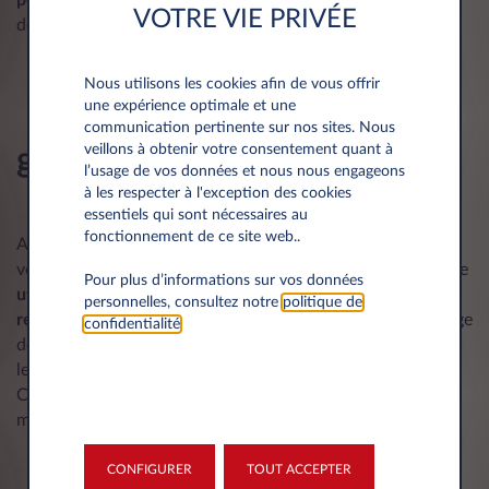
VOTRE VIE PRIVÉE
dépenses et de sécuriser leur trésorerie.
Nous utilisons les cookies afin de vous offrir
une expérience optimale et une
Leasing professionnel : une
communication pertinente sur nos sites. Nous
veillons à obtenir votre consentement quant à
gestion simplifiée et adaptée
l’usage de vos données et nous nous engageons
à les respecter à l'exception des cookies
essentiels qui sont nécessaires au
fonctionnement de ce site web..
Avec la
LLD
, Leasys propose une gestion fluide. Chaque
véhicule de société
bénéficie
d’un suivi rigoureux pour être
Pour plus d’informations sur vos données
utilisé
de manière optimale. En
fin
de contrat, vous le
personnelles, consultez notre
politique de
restituez
sans vous soucier de sa
valeur
résiduelle. À l’image
confidentialité
.
de la conciergerie de carte grise ou la carte multi-énergies,
les
services
complémentaires apportent un confort accru.
Cette approche destinée aux entreprises vous garantit une
mobilité sans contrainte.
CONFIGURER
TOUT ACCEPTER