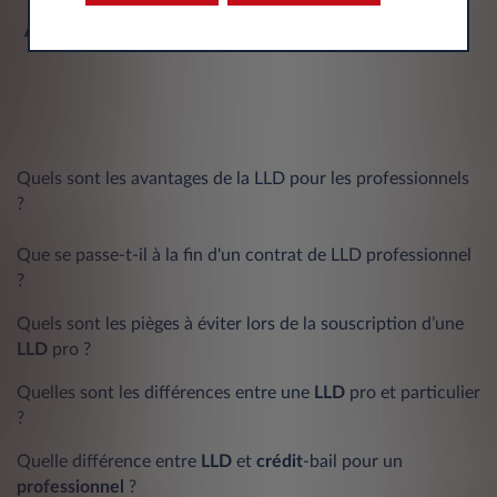
À découvrir également :
Quels sont les avantages de la LLD pour les professionnels
?
Que se passe-t-il à la fin d'un contrat de LLD professionnel
?
Quels sont les pièges à éviter lors de la souscription d’une
LLD
pro ?
Quelles sont les différences entre une
LLD
pro et particulier
?
Quelle différence entre
LLD
et
crédit
-bail pour un
professionnel
?