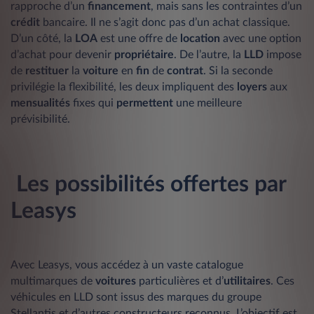
rapproche d’un
financement
, mais sans les contraintes d’un
crédit
bancaire. Il ne s’agit donc pas d’un achat classique.
D’un côté, la
LOA
est une offre de
location
avec une option
d’achat pour devenir
propriétaire
. De l’autre, la
LLD
impose
de
restituer
la
voiture
en
fin
de
contrat
. Si la seconde
privilégie la flexibilité, les deux impliquent des
loyers
aux
mensualités
fixes qui
permettent
une meilleure
prévisibilité.
Les possibilités offertes par
Leasys
Avec Leasys, vous accédez à un vaste catalogue
multimarques de
voitures
particulières et d’
utilitaires
. Ces
véhicules en LLD sont issus des marques du groupe
Stellantis et d’autres constructeurs reconnus. L’objectif est