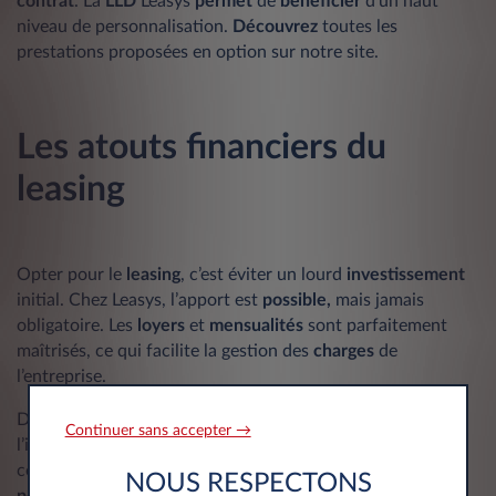
contrat
. La
LLD
Leasys
permet
de
bénéficier
d’un haut
niveau de personnalisation.
Découvrez
toutes les
prestations proposées en option sur notre site.
Les atouts financiers du
leasing
Opter pour le
leasing
, c’est éviter un lourd
investissement
initial. Chez Leasys, l’apport est
possible,
mais jamais
obligatoire. Les
loyers
et
mensualités
sont parfaitement
maîtrisés, ce qui facilite la gestion des
charges
de
l’entreprise.
Dans certains cas, une déduction partielle de la
TVA
et
Continuer sans accepter →
l’imputation des
loyers
est
possible
. Ces
avantages
fiscaux
contribuent à améliorer encore l’efficacité budgétaire. Ils
NOUS RESPECTONS
permettent
aux dirigeants de mieux anticiper leurs