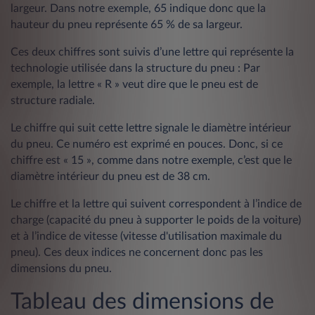
largeur. Dans notre exemple, 65 indique donc que la
hauteur du pneu représente 65 % de sa largeur.
Ces deux chiffres sont suivis d’une lettre qui représente la
technologie utilisée dans la structure du pneu : Par
exemple, la lettre « R » veut dire que le pneu est de
structure radiale.
Le chiffre qui suit cette lettre signale le diamètre intérieur
du pneu. Ce numéro est exprimé en pouces. Donc, si ce
chiffre est « 15 », comme dans notre exemple, c’est que le
diamètre intérieur du pneu est de 38 cm.
Le chiffre et la lettre qui suivent correspondent à l’indice de
charge (capacité du pneu à supporter le poids de la voiture)
et à l’indice de vitesse (vitesse d'utilisation maximale du
pneu). Ces deux indices ne concernent donc pas les
dimensions du pneu.
Tableau des dimensions de