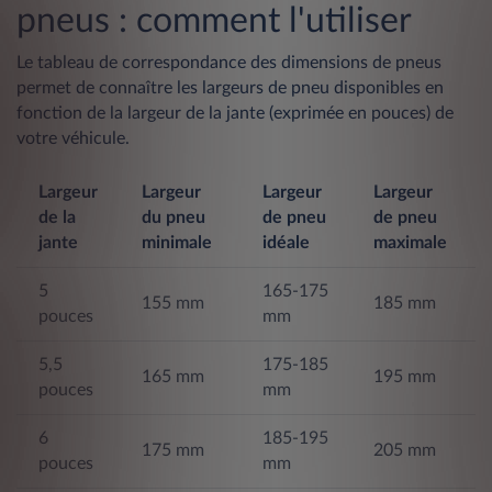
pneus : comment l'utiliser
Le tableau de correspondance des dimensions de pneus
permet de connaître les largeurs de pneu disponibles en
fonction de la largeur de la jante (exprimée en pouces) de
votre véhicule.
Largeur
Largeur
Largeur
Largeur
de la
du pneu
de pneu
de pneu
jante
minimale
idéale
maximale
5
165-175
155 mm
185 mm
pouces
mm
5,5
175-185
165 mm
195 mm
pouces
mm
6
185-195
175 mm
205 mm
pouces
mm