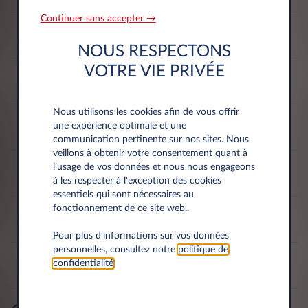
Continuer sans accepter →
10
265-275
255 mm
285 mm
pouces
mm
NOUS RESPECTONS
VOTRE VIE PRIVÉE
10,5
275-285
265 mm
295 mm
pouces
mm
Nous utilisons les cookies afin de vous offrir
11
285-295
275 mm
305 mm
une expérience optimale et une
pouces
mm
communication pertinente sur nos sites. Nous
veillons à obtenir votre consentement quant à
11,5
295-305
l’usage de vos données et nous nous engageons
285 mm
315 mm
pouces
mm
à les respecter à l'exception des cookies
essentiels qui sont nécessaires au
fonctionnement de ce site web..
12
305-315
295 mm
325 mm
pouces
mm
Pour plus d’informations sur vos données
personnelles, consultez notre
politique de
12,5
315-325
confidentialité
.
305 mm
335 mm
pouces
mm