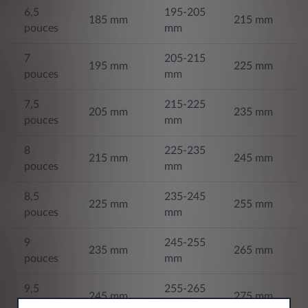
6,5
195-205
185 mm
215 mm
pouces
mm
7
205-215
195 mm
225 mm
pouces
mm
7,5
215-225
205 mm
235 mm
pouces
mm
8
225-235
215 mm
245 mm
pouces
mm
8,5
235-245
225 mm
255 mm
pouces
mm
9
245-255
235 mm
265 mm
pouces
mm
9,5
255-265
245 mm
275 mm
pouces
mm