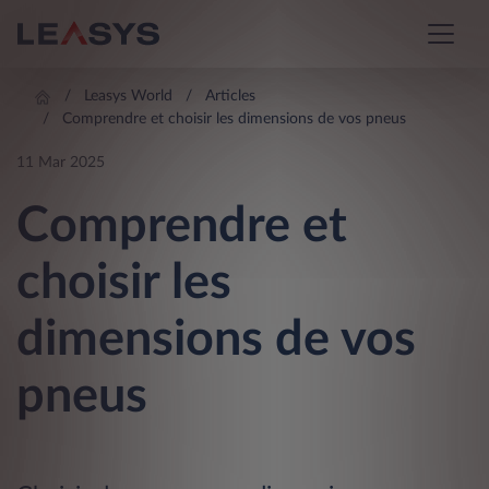
Leasys World
Articles
Comprendre et choisir les dimensions de vos pneus
11 Mar 2025
Comprendre et
choisir les
dimensions de vos
pneus