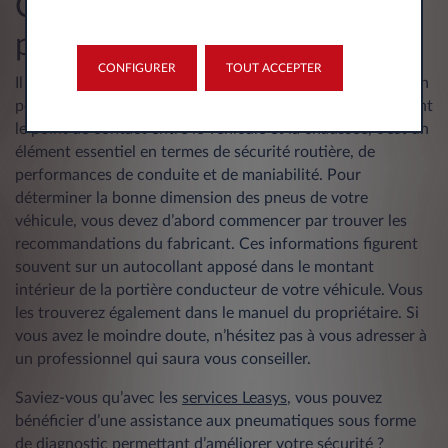
Choisir la bonne dimension
pour votre véhicule
CONFIGURER
TOUT ACCEPTER
Il est important de choisir des pneus de la bonne dimension
pour son véhicule. En effet, parce que les pneus constituent
le point de contact entre le véhicule et la chaussée, c’est un
élément essentiel en termes de sécurité routière, de
performances de conduite et de maniabilité. Pour
déterminer la bonne dimension des pneus de votre
véhicule, vous devez d’abord commencer par trouver les
recommandations du fabricant. Ces informations figurent
souvent sur un autocollant apposé dans le montant
intérieur de la portière conducteur de votre véhicule. Vous
les trouverez également dans le manuel du propriétaire. Si
vous avez le moindre doute, n’hésitez pas à vous adresser à
un professionnel qui saura vous conseiller.
Saviez-vous qu’avec les
services Leasys
, vous pouvez
bénéficier d’une assistance aux pneumatiques sous forme
de diagnostic permettant d’améliorer votre sécurité ?