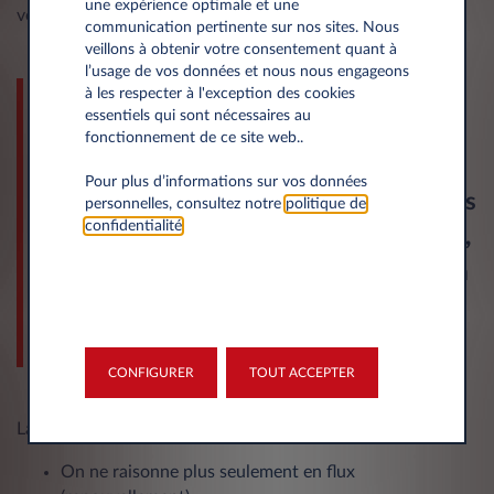
une expérience optimale et une
vers davantage de véhicules à faibles émissions.
communication pertinente sur nos sites. Nous
veillons à obtenir votre consentement quant à
l’usage de vos données et nous nous engageons
Les entreprises ont intérêt à
à les respecter à l'exception des cookies
essentiels qui sont nécessaires au
enclencher le mouvement dès
fonctionnement de ce site web..
maintenant
. Les objectifs de
Pour plus d’informations sur vos données
verdissement et les pénalités associées
personnelles, consultez notre
politique de
confidentialité
.
vont se durcir chaque année.
Attendre,
c’est prendre le risque d’accumuler un
retard
que les seuls renouvellements
futurs ne suffiront pas à compenser.
CONFIGURER
TOUT ACCEPTER
La TAI introduit une rupture majeure :
On ne raisonne plus seulement en flux