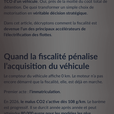
TCO d’un véhicule
. Oui, près de la moitié du coût total de
détention. De quoi transformer un simple choix de
motorisation en
véritable décision stratégique
.
Dans cet article, décryptons comment la fiscalité est
devenue l’un des principaux accélérateurs de
l’électrification des flottes
.
Quand la fiscalité pénalise
l’acquisition du véhicule
Le compteur du véhicule affiche 0 km. Le moteur n’a pas
encore démarré que la fiscalité, elle, est déjà en marche.
Premier acte :
l’immatriculation
.
En 2026,
le malus CO2 s’active dès 108 g/km
. Le barème
est progressif. Il se durcit année après année et peut
atteindre
80 000 euros pour les modèles les plus