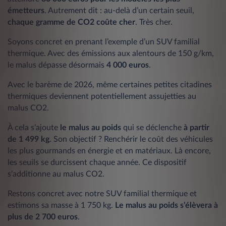
émetteurs
. Autrement dit : au-delà d’un certain seuil,
chaque gramme de CO2 coûte cher
. Très cher.
Soyons concret en prenant l’exemple d’un SUV familial
thermique. Avec des émissions aux alentours de 150 g/km,
le malus dépasse désormais
4 000 euros
.
Avec le barème de 2026, même certaines petites citadines
thermiques deviennent potentiellement assujetties au
malus CO2.
À cela s’ajoute
le malus au poids
qui se déclenche
à partir
de 1 499 kg
. Son objectif ? Renchérir le coût des véhicules
les plus gourmands en énergie et en matériaux. Là encore,
les seuils se durcissent chaque année. Ce dispositif
s’additionne au malus CO2.
Restons concret avec notre SUV familial thermique et
estimons sa masse à 1 750 kg.
Le malus au poids s’élèvera à
plus de 2 700 euros
.