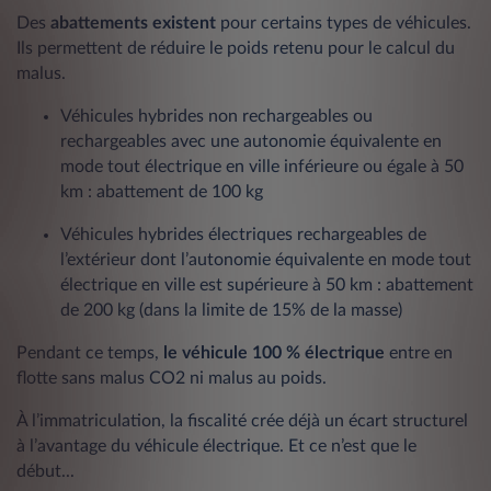
Des
abattements existent
pour certains types de véhicules.
Ils permettent de réduire le poids retenu pour le calcul du
malus.
Véhicules hybrides non rechargeables ou
rechargeables avec une autonomie équivalente en
mode tout électrique en ville inférieure ou égale à 50
km : abattement de 100 kg
Véhicules hybrides électriques rechargeables de
l’extérieur dont l’autonomie équivalente en mode tout
électrique en ville est supérieure à 50 km : abattement
de 200 kg (dans la limite de 15% de la masse)
Pendant ce temps,
le véhicule 100 % électrique
entre en
flotte sans malus CO2 ni malus au poids.
À l’immatriculation, la fiscalité crée déjà un écart structurel
à l’avantage du véhicule électrique. Et ce n’est que le
début...