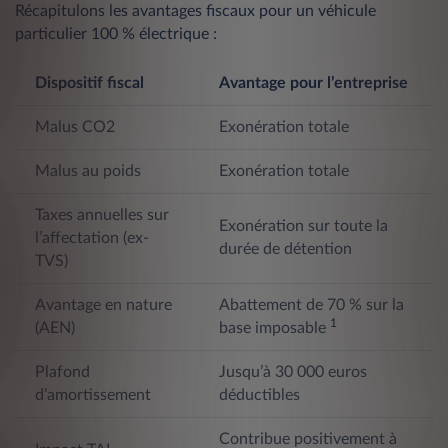
Récapitulons les avantages fiscaux pour un véhicule
particulier 100 % électrique :
Dispositif fiscal
Avantage pour l’entreprise
Malus CO2
Exonération totale
Malus au poids
Exonération totale
Taxes annuelles sur
Exonération sur toute la
l’affectation (ex-
durée de détention
TVS)
Avantage en nature
Abattement de 70 % sur la
1
(AEN)
base imposable
Plafond
Jusqu’à 30 000 euros
d’amortissement
déductibles
Contribue positivement à