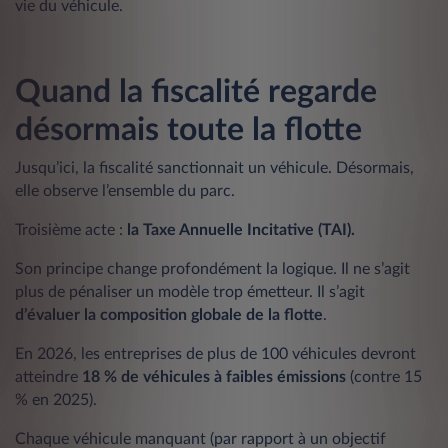
vie du véhicule.
Quand la fiscalité regarde
désormais toute la flotte
Jusqu’ici, la fiscalité sanctionnait un véhicule. Désormais,
elle observe l’ensemble du parc.
Troisième acte :
la Taxe Annuelle Incitative (TAI).
Son principe change profondément la logique. Il ne s’agit
plus de pénaliser un modèle trop émetteur. Il s’agit
d’évaluer la composition globale de la flotte
.
En 2026, les entreprises de plus de 100 véhicules devront
atteindre
18 % de véhicules à faibles émissions
(contre 15
% en 2025).
Chaque véhicule manquant (par rapport à un objectif