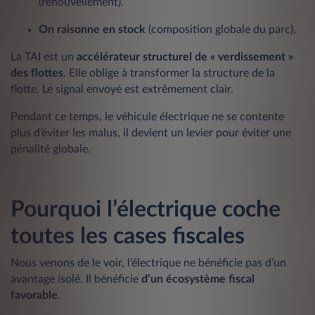
(renouvellement).
On raisonne en stock
(composition globale du parc).
La TAI est un
accélérateur structurel de « verdissement »
des flottes
. Elle oblige à transformer la structure de la
flotte. Le signal envoyé est extrêmement clair.
Pendant ce temps, le véhicule électrique ne se contente
plus d’éviter les malus, il devient un levier pour éviter une
pénalité globale.
Pourquoi l’électrique coche
toutes les cases fiscales
Nous venons de le voir, l’électrique ne bénéficie pas d’un
avantage isolé. Il bénéficie
d’un écosystème fiscal
favorable
.