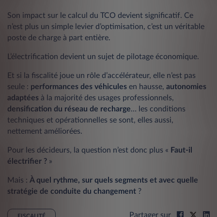
Son impact sur le calcul du TCO devient significatif. Ce
n’est plus un simple levier d’optimisation, c’est un véritable
poste de charge à part entière.
L’électrification devient un sujet de pilotage économique.
Et si la fiscalité joue un rôle d’accélérateur, elle n’est pas
seule :
performances des véhicules
en hausse,
autonomies
adaptées
à la majorité des usages professionnels,
densification du réseau de recharge
… les conditions
techniques et opérationnelles se sont, elles aussi,
nettement améliorées.
Pour les décideurs, la question n’est donc plus «
Faut-il
électrifier ?
»
Mais :
À quel rythme, sur quels segments et avec quelle
stratégie de conduite du changement
?
Partager sur
FISCALITÉ