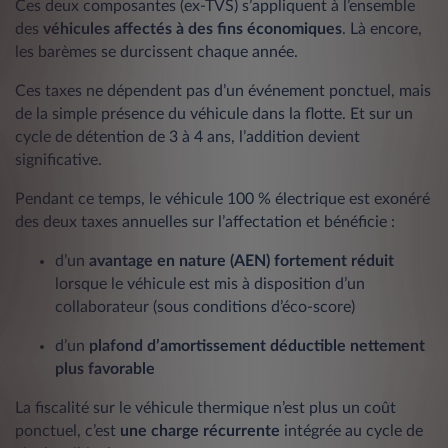
Ces deux composantes (ex-TVS) s’appliquent à l’ensemble
des
véhicules affectés à des fins économiques
. Là encore,
les barèmes se durcissent chaque année.
Ces taxes ne dépendent pas d’un événement ponctuel, mais
de la simple présence du véhicule dans la flotte. Et sur un
cycle de détention de 3 à 4 ans, l’addition devient
significative.
Pendant ce temps, le véhicule 100 % électrique est exonéré
des deux taxes annuelles sur l’affectation et bénéficie :
d’un
avantage en nature (AEN) fortement réduit
lorsque le véhicule est mis à disposition d’un
collaborateur (sous conditions d’éco-score)
d’un
plafond d’amortissement déductible nettement
plus favorable
La fiscalité sur le véhicule thermique n’est plus un coût
ponctuel, c’est
une charge récurrente
intégrée au cycle de