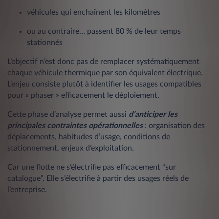
véhicules qui enchaînent les kilomètres
ou au contraire… passent 80 % de leur temps
stationnés
L’objectif n’est donc pas de remplacer systématiquement
chaque véhicule thermique par son équivalent électrique.
L’enjeu consiste plutôt à identifier les usages compatibles
pour « phaser » efficacement le déploiement.
Cette phase d’analyse permet aussi
d’anticiper les
principales contraintes opérationnelles
: organisation des
déplacements, habitudes d’usage, conditions de
stationnement, enjeux d’exploitation.
Car une flotte ne s’électrifie pas efficacement “sur
catalogue”. Elle s’électrifie à partir des usages réels de
l’entreprise.