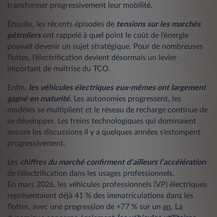
transformer progressivement leur mobilité.
Ensuite, les récents épisodes de
tensions sur les marchés
pétroliers
ont rappelé à quel point le coût de l’énergie
pouvait devenir un sujet stratégique. Pour de nombreuses
flottes, l’électrification devient désormais un levier
important de maîtrise du TCO.
Enfin,
les véhicules électriques eux-mêmes ont largement
gagné en maturité
. Les autonomies progressent, les
modèles se multiplient et le réseau de recharge continue de
se développer. Les freins technologiques qui dominaient
encore les discussions il y a quelques années s’estompent
progressivement.
Les
chiffres du marché confirment d’ailleurs l’accélération
de l’électrification dans les usages professionnels.
En mars 2026, les véhicules professionnels (VP) électriques
représentaient déjà 41 % des immatriculations dans les
flottes, avec une progression de +77 % sur un
an
. La