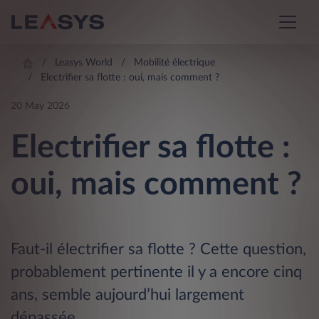
Leasys World
Mobilité électrique
Electrifier sa flotte : oui, mais comment ?
20 May 2026
Electrifier sa flotte :
oui, mais comment ?
Faut-il électrifier sa flotte ? Cette question,
probablement pertinente il y a encore cinq
ans, semble aujourd’hui largement
dépassée.