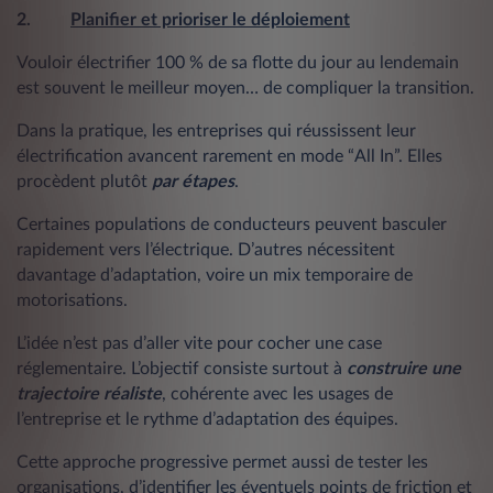
2.
Planifier et prioriser le déploiement
Vouloir électrifier 100 % de sa flotte du jour au lendemain
est souvent le meilleur moyen… de compliquer la transition.
Dans la pratique, les entreprises qui réussissent leur
électrification avancent rarement en mode “All In”. Elles
procèdent plutôt
par étapes
.
Certaines populations de conducteurs peuvent basculer
rapidement vers l’électrique. D’autres nécessitent
davantage d’adaptation, voire un mix temporaire de
motorisations.
L’idée n’est pas d’aller vite pour cocher une case
réglementaire. L’objectif consiste surtout à
construire une
trajectoire réaliste
, cohérente avec les usages de
l’entreprise et le rythme d’adaptation des équipes.
Cette approche progressive permet aussi de tester les
organisations, d’identifier les éventuels points de friction et