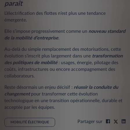
paraît
L’électrification des flottes n’est plus une tendance
émergente.
Elle s’impose progressivement comme un
nouveau standard
de la mobilité d’entreprise
.
Au-delà du simple remplacement des motorisations, cette
évolution s’inscrit plus largement dans une
transformation
des politiques de mobilité
: usages, énergie, pilotage des
coûts, infrastructures ou encore accompagnement des
collaborateurs.
Reste désormais un enjeu décisif :
réussir la conduite du
changement
pour transformer cette évolution
technologique en une transition opérationnelle, durable et
acceptée par les équipes.
Partager sur
MOBILITÉ ÉLECTRIQUE