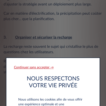
d’ajuster la stratégie avant un déploiement plus large.
Car en matière d’électrification, la précipitation peut coûter
plus cher… que la planification.
3.
Organiser et sécuriser la recharge
La recharge reste souvent le sujet qui cristallise le plus de
questions chez les utilisateurs.
Recharge au bureau, au domicile des collaborateurs, en
déplacement : chaque entreprise doit construire une
Continuer sans accepter →
stratégie cohérente avec ses usages réels.
NOUS RESPECTONS
Faut-il équiper tous les sites ?
VOTRE VIE PRIVÉE
Comment organiser l’accès aux bornes sur les sites ?
Nous utilisons les cookies afin de vous offrir
Combien de bornes installer ?
une expérience optimale et une