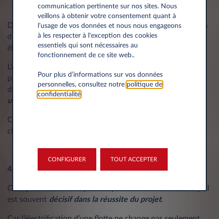
Comment gérer les recharges à domicile ?
communication pertinente sur nos sites. Nous
veillons à obtenir votre consentement quant à
Derrière ces questions se cachent des enjeux très concrets
l’usage de vos données et nous nous engageons
à les respecter à l'exception des cookies
d’organisation, de coûts et parfois même de capacité
essentiels qui sont nécessaires au
électrique des bâtiments.
fonctionnement de ce site web..
L’objectif n’est pas forcément de multiplier les bornes
Pour plus d’informations sur vos données
partout. Il s’agit surtout de mettre en place un écosystème
personnelles, consultez notre
politique de
de
recharge fluide, simple d’utilisation et adapté aux
confidentialité
.
usages de la flotte
.
Car
une expérience de recharge bien pensée
joue un rôle
clé dans l’adhésion des collaborateurs à la transition.
CONFIGURER
TOUT ACCEPTER
4.
Former et accompagner les collaborateurs
C’est probablement le point le plus sous-estimé… alors qu’il
est souvent
décisif dans la réussite du projet
.
Car l’électrification d’une flotte ne change pas seulement