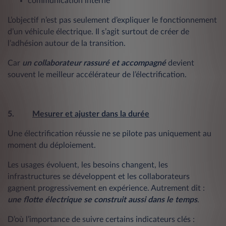
communication interne
L’objectif n’est pas seulement d’expliquer le fonctionnement
d’un véhicule électrique. Il s’agit surtout de créer de
l’adhésion autour de la transition.
Car
un collaborateur rassuré et accompagné
devient
souvent le meilleur accélérateur de l’électrification.
5.
Mesurer et ajuster dans la durée
Une électrification réussie ne se pilote pas uniquement au
moment du déploiement.
Les usages évoluent, les besoins changent, les
infrastructures se développent et les collaborateurs
gagnent progressivement en expérience. Autrement dit :
une flotte électrique se construit aussi dans le temps
.
D’où l’importance de suivre certains indicateurs clés :