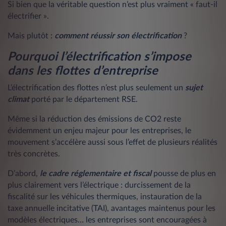
Si bien que la véritable question n’est plus vraiment « faut-il
électrifier ».
Mais plutôt :
comment réussir son électrification
?
Pourquoi l’électrification s’impose
dans les flottes d’entreprise
L’électrification des flottes n’est plus seulement un
sujet
climat
porté par le département RSE.
Même si la réduction des émissions de CO2 reste
évidemment un enjeu majeur pour les entreprises, le
mouvement s’accélère aussi sous l’effet de plusieurs réalités
très concrètes.
D’abord,
le cadre réglementaire et fiscal
pousse de plus en
plus clairement vers l’électrique : durcissement de la
fiscalité sur les véhicules thermiques, instauration de la
taxe annuelle incitative (TAI), avantages maintenus pour les
modèles électriques… les entreprises sont encouragées à