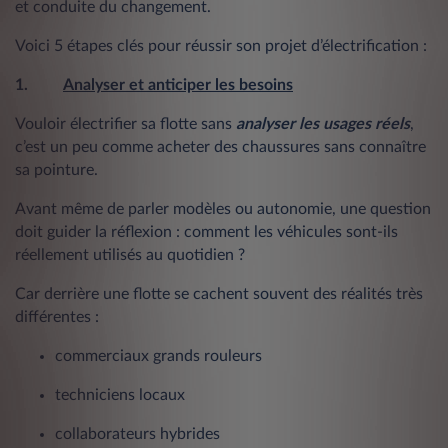
et conduite du changement.
Voici 5 étapes clés pour réussir son projet d’électrification :
1.
Analyser et anticiper les besoins
Vouloir électrifier sa flotte sans
analyser les usages réels
,
c’est un peu comme acheter des chaussures sans connaître
sa pointure.
Avant même de parler modèles ou autonomie, une question
doit guider la réflexion : comment les véhicules sont-ils
réellement utilisés au quotidien ?
Car derrière une flotte se cachent souvent des réalités très
différentes :
commerciaux grands rouleurs
techniciens locaux
collaborateurs hybrides