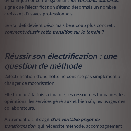
dynamique concerne également
les véhicules utilitaires
,
signe que l’électrification s’étend désormais un nombre
croissant d’usages professionnels.
Le vrai défi devient désormais beaucoup plus concret :
comment réussir cette transition sur le terrain ?
Réussir son électrification : une
question de méthode
L’électrification d’une flotte ne consiste pas simplement à
changer de motorisation.
Elle touche à la fois la finance, les ressources humaines, les
opérations, les services généraux et bien sûr, les usages des
collaborateurs.
Autrement dit, il s’agit
d’un véritable projet de
transformation
, qui nécessite méthode, accompagnement