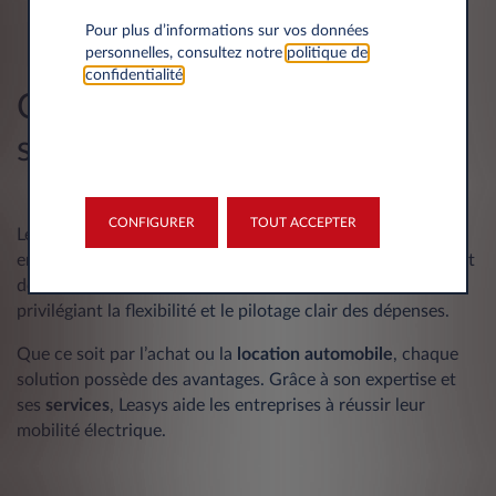
Pour plus d’informations sur vos données
personnelles, consultez notre
politique de
confidentialité
.
Comment choisir la meilleure
solution ?
CONFIGURER
TOUT ACCEPTER
Le choix dépend du profil et des priorités de votre
entreprise. L’achat ou la
LOA
s’adressent à ceux qui veulent
devenir propriétaires. La
LLD
est idéale pour les sociétés
privilégiant la flexibilité et le pilotage clair des dépenses.
Que ce soit par l’achat ou la
location
automobile
, chaque
solution possède des avantages. Grâce à son expertise et
ses
services
, Leasys aide les entreprises à réussir leur
mobilité électrique.