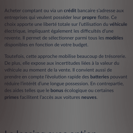
Acheter comptant ou via un
crédit
bancaire s’adresse aux
entreprises qui veulent posséder leur
propre
flotte. Ce
choix apporte une liberté totale sur l’utilisation du
véhicule
électrique, impliquant également les difficultés d’une
revente. Il permet de sélectionner parmi tous les
modèles
disponibles en fonction de votre budget.
Toutefois, cette approche mobilise beaucoup de trésorerie.
De plus, elle expose aux incertitudes liées à la valeur du
véhicule au moment de la vente. Il convient aussi de
prendre en compte l’évolution rapide des
batteries
pouvant
réduire l’intérêt d’une longue possession. En contrepartie,
des aides telles que le
bonus
écologique ou certaines
primes
facilitent l’accès aux voitures
neuves
.