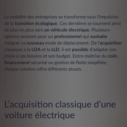
La mobilité des entreprises se transforme sous l’impulsion
de la
transition écologique
. Ces dernières se tournent ainsi
de plus en plus vers
un véhicule électrique
. Plusieurs
options existent pour un
professionnel
qui
souhaite
intégrer ce
nouveau
mode de déplacement. De l’
acquisition
classique à la
LOA
et la
LLD
, il est
possible
d’adapter son
choix à ses besoins et son budget. Entre maîtrise du
coût
,
financement
sécurisé ou gestion de flotte simplifiée,
chaque solution offre différents atouts.
L’acquisition classique d’une
voiture électrique