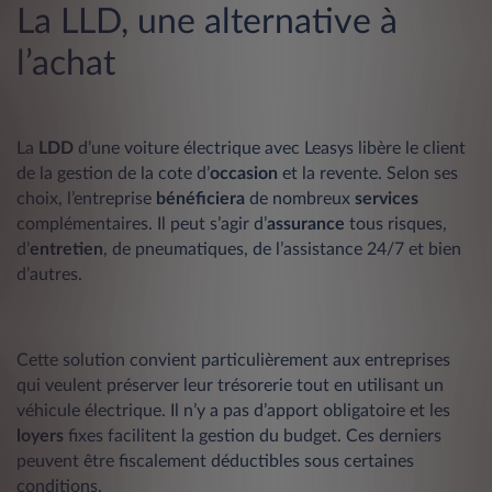
La LLD, une alternative à
l’achat
La
LDD
d’une voiture électrique avec Leasys libère le client
de la gestion de la cote d’
occasion
et la revente. Selon ses
choix, l’entreprise
bénéficiera
de nombreux
services
complémentaires. Il peut s’agir d’
assurance
tous risques,
d’
entretien
, de pneumatiques, de l’assistance 24/7 et bien
d’autres.
Cette solution convient particulièrement aux entreprises
qui veulent préserver leur trésorerie tout en utilisant un
véhicule électrique. Il n’y a pas d’apport obligatoire et les
loyers
fixes facilitent la gestion du budget. Ces derniers
peuvent être fiscalement déductibles sous certaines
conditions.