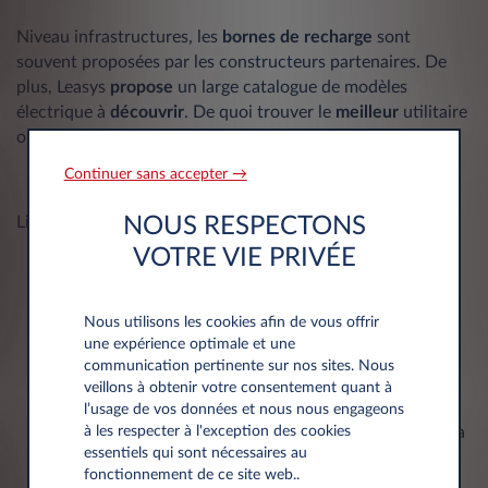
Niveau infrastructures, les
bornes de recharge
sont
souvent proposées par les constructeurs partenaires. De
plus, Leasys
propose
un large catalogue de modèles
électrique à
découvrir
. De quoi trouver le
meilleur
utilitaire
ou véhicule
particulier
pour vos besoins.
Continuer sans accepter →
Liste des principaux avantages de la LLD :
NOUS RESPECTONS
VOTRE VIE PRIVÉE
Maîtrise du budget ;
Nous utilisons les cookies afin de vous offrir
Zéro immobilisation financière ;
une expérience optimale et une
Accès à un véhicule professionnel toujours récent ;
communication pertinente sur nos sites. Nous
De nombreux
services
pour un contrat
veillons à obtenir votre consentement quant à
personnalisable ;
l’usage de vos données et nous nous engageons
Liberté de se concentrer sur son activité sans gérer la
à les respecter à l'exception des cookies
essentiels qui sont nécessaires au
revente.
fonctionnement de ce site web..