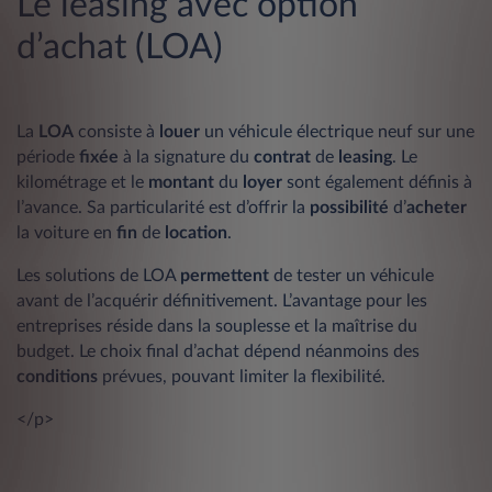
Le leasing avec option
d’achat (LOA)
La
LOA
consiste à
louer
un véhicule électrique neuf sur une
période
fixée
à la signature du
contrat
de
leasing
. Le
kilométrage et le
montant
du
loyer
sont également définis à
l’avance. Sa particularité est d’offrir la
possibilité
d’
acheter
la voiture en
fin
de
location
.
Les solutions de LOA
permettent
de tester un véhicule
avant de l’acquérir définitivement. L’avantage pour les
entreprises réside dans la souplesse et la maîtrise du
budget. Le choix final d’achat dépend néanmoins des
conditions
prévues, pouvant limiter la flexibilité.
</p>