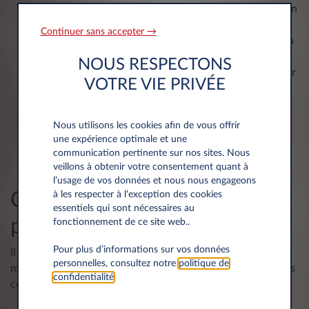
d'oxygène et d'hydrogène dans les tuyaux d’admission
d'air pour éliminer les dépôts de calamine.
Continuer sans accepter →
Le nettoyage manuel
: Dans certains cas extrêmes, la
quantité de dépôts est telle que la seule solution
NOUS RESPECTONS
possible pour nettoyer le moteur consiste à démonter
VOTRE VIE PRIVÉE
les composants et à les nettoyer manuellement. Ce
mode de nettoyage est particulièrement fastidieux et
long. Il nécessite l’emploi de produits et d’outillages
Nous utilisons les cookies afin de vous offrir
spéciaux. Bref, cette méthode ne peut être employée
une expérience optimale et une
que par quelqu’un ayant des connaissances
communication pertinente sur nos sites. Nous
techniques approfondies.
veillons à obtenir votre consentement quant à
l’usage de vos données et nous nous engageons
Conseils de maintenance
à les respecter à l'exception des cookies
essentiels qui sont nécessaires au
pour moteurs diesel
fonctionnement de ce site web..
Pour plus d’informations sur vos données
Il est essentiel d’effectuer la maintenance régulière d’un
personnelles, consultez notre
politique de
moteur diesel pour éviter qu’il ne s’encrasse. Voici quelques
confidentialité
.
conseils pour une bonne maintenance de moteur diesel :