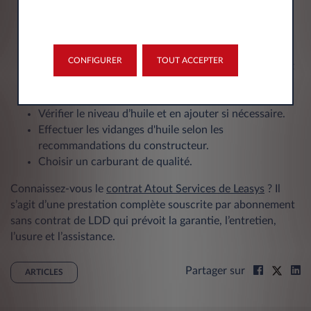
Ajouter des additifs au carburant destinés à réduire
les dépôts dans le moteur et à accroître ses
performances.
Remplacer les filtres en respectant le calendrier
CONFIGURER
TOUT ACCEPTER
imposé par le fabricant, notamment les filtres à air et
à carburant afin de toujours disposer d’une bonne
qualité de l'air et du carburant.
Vérifier le niveau d’huile et en ajouter si nécessaire.
Effectuer les vidanges d'huile selon les
recommandations du constructeur.
Choisir un carburant de qualité.
Connaissez-vous le
contrat Atout Services de Leasys
? Il
s’agit d’une prestation complète souscrite par abonnement
sans contrat de LDD qui prévoit la garantie, l’entretien,
l’usure et l’assistance.
Partager sur
ARTICLES