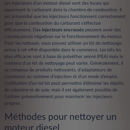
Les injecteurs d’un moteur diesel sont des buses qui
vaporisent le carburant dans la chambre de combustion. Il
est primordial que les injecteurs fonctionnent correctement
pour que la combustion du carburant s’effectue
efficacement. Des
injecteurs
encrassés
peuvent avoir des
conséquences négatives sur le fonctionnement du moteur.
Pour les nettoyer, vous pouvez utiliser un kit de nettoyage
prévu à cet effet disponible dans le commerce. Les kits les
plus efficaces sont à base de polyéther aminé (PEA) mais le
contenu d'un kit de nettoyage peut varier. Généralement, il
se compose de produits nettoyants, d’adaptateurs de
connexion au système d’injection et d’un mode d’emploi.
L'utilisation d’un tel kit peut permettre d’éliminer les dépôts
de calamine et de suie, mais il est également possible de
l’utiliser préventivement pour maintenir les injecteurs
propres.
Méthodes pour nettoyer un
moteur diesel