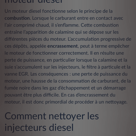
Un moteur diesel fonctionne selon le principe de la
combustion
. Lorsque le carburant entre en contact avec
l’air comprimé chaud, il s’enflamme. Cette combustion
entraîne l’apparition de calamine qui se dépose sur les
différentes pièces du moteur. L’accumulation progressive de
ces dépôts, appelée
encrassement
, peut à terme empêcher
le moteur de fonctionner correctement. Il en résulte une
perte de puissance, en particulier lorsque la calamine et la
suie s’accumulent sur les injecteurs, le filtre à particule et la
vanne EGR. Les conséquences : une perte de puissance du
moteur, une hausse de la consommation de carburant, de la
fumée noire dans les gaz d’échappement et un démarrage
pouvant être plus difficile. En cas d’encrassement du
moteur, il est donc primordial de procéder à un nettoyage.
Comment nettoyer les
injecteurs diesel