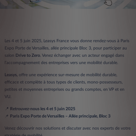
Les 4 et 5 juin 2025, Leasys France vous donne rendez-vous à Paris
Expo Porte de Versailles, allée principale Bloc 3, pour participer au
salon
Drive to Zero
. Venez échanger avec un acteur engagé dans
l’accompagnement des entreprises vers une mobilité durable.
Leasys,
offre une expérience sur-mesure de mobilité durable,
efficace et complète à tous types de clients, mono-possesseurs,
petites et moyennes entreprises ou grands comptes, en VP et en
VU.
📍
Retrouvez-nous les 4 et 5 juin 2025
📌
Paris Expo Porte de Versailles – Allée principale, Bloc 3
Venez découvrir nos solutions et discuter avec nos experts de votre
stratégie de mobilité.