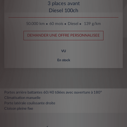
3 places avant
Diesel 100ch
50.000 km
60 mois
Diesel
139 g/km
DEMANDER UNE OFFRE PERSONNALISEE
VU
En stock
Portes arrière battantes 60/40 tôlées avec ouverture à 180°
Climatisation manuelle
Porte latérale coulissante droite
Cloison pleine fixe