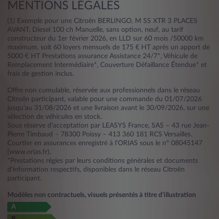
MENTIONS LÉGALES
(1) Exemple pour une Citroën BERLINGO, M SS XTR 3 PLACES
AVANT, Diesel 100 ch Manuelle, sans option, neuf, au tarif
constructeur du 1er février 2026, en LLD sur 60 mois /50000 km
maximum, soit 60 loyers mensuels de 175 € HT après un apport de
5000 € HT Prestations assurance Assistance 24/7*, Véhicule de
Remplacement Intermédiaire*, Couverture Défaillance Étendue* et
frais de gestion inclus.
Offre non cumulable, réservée aux professionnels dans le réseau
Citroën participant, valable pour une commande du 01/07/2026
jusqu'au 31/08/2026 et une livraison avant le 30/09/2026, sur une
sélection de véhicules en stock.
Sous réserve d'acceptation par LEASYS France, SAS – 43 rue Jean-
Pierre Timbaud – 78300 Poissy – 413 360 181 RCS Versailles.
Courtier en assurances enregistré à l'ORIAS sous le n° 08045147
(www.orias.fr).
*Prestations régies par leurs conditions générales et documents
d'information respectifs, disponibles dans le réseau Citroën
participant.
Modèles non contractuels, visuels présentés à titre d’illustration
A