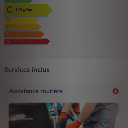
B
C
139 g/km
D
E
F
G
Services inclus
Assistance routière