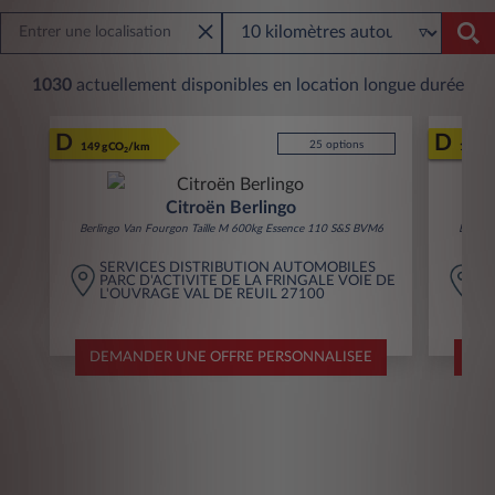
1030
actuellement disponibles en location longue durée
D
D
25 options
149 gCO
/km
150 g
2
Citroën Berlingo
Berlingo Van Fourgon Taille M 600kg Essence 110 S&S BVM6
Berlin
SERVICES DISTRIBUTION AUTOMOBILES
A
PARC D'ACTIVITE DE LA FRINGALE VOIE DE
RU
L'OUVRAGE VAL DE REUIL 27100
CH
DEMANDER UNE OFFRE PERSONNALISEE
DEM