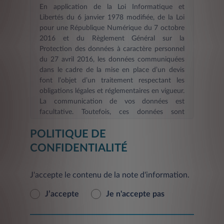
En application de la Loi Informatique et
Libertés du 6 janvier 1978 modifiée, de la Loi
pour une République Numérique du 7 octobre
2016 et du Règlement Général sur la
Protection des données à caractère personnel
du 27 avril 2016, les données communiquées
dans le cadre de la mise en place d’un devis
font l’objet d’un traitement respectant les
obligations légales et réglementaires en vigueur.
La communication de vos données est
facultative. Toutefois, ces données sont
nécessaires dans le cadre d’une demande
POLITIQUE DE
d’information et/ou de devis en ligne. La durée
de validité des informations fournies est de six
CONFIDENTIALITÉ
mois
. Les informations indispensables à
LEASYS FRANCE, afin de répondre à votre
J'accepte le contenu de la note d'information.
demande d’information et/ou constituer votre
devis et de procéder aux mises à jour, sont
J’accepte
Je n'accepte pas
signalées par un astérisque. En l’absence de ces
informations, le Service demandé ne pourra
pas être pris en compte et vous ne pourrez pas