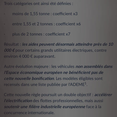
Trois catégories ont ainsi été définies :
· moins de 1,55 tonne : coefficient x3
· entre 1,55 et 2 tonnes : coefficient x6
· plus de 2 tonnes : coefficient x7
Résultat :
les aides peuvent désormais atteindre près de 10
000 €
pour certains grands utilitaires électriques, contre
environ 4 000 € auparavant.
Autre évolution majeure : les véhicules
non assemblés dans
l'Espace économique européen
ne bénéficient pas de
cette nouvelle bonification
. Les modèles éligibles sont
1
recensés dans une liste publiée par l'
ADEME
.
Cette nouvelle règle poursuit un double objectif :
accélérer
l'électrification
des flottes professionnelles, mais aussi
soutenir une filière industrielle européenne
face à la
concurrence internationale.