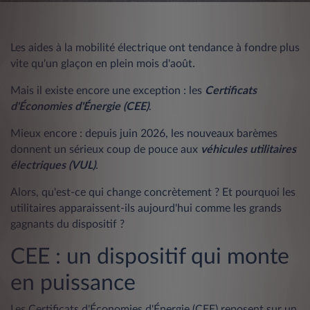
Les aides à la mobilité électrique ont tendance à fondre plus
vite qu'un glaçon en plein mois d'août.
Mais il existe encore une exception : les
Certificats
d'Économies d'Énergie (CEE)
.
Mieux encore : depuis juin 2026, les nouveaux barèmes
donnent un sérieux coup de pouce aux
véhicules utilitaires
électriques (VUL)
.
Alors, qu'est-ce qui change concrètement ? Et pourquoi les
utilitaires apparaissent-ils aujourd'hui comme les grands
gagnants du dispositif ?
CEE : un dispositif qui monte
en puissance
Les
Certificats d'Économies d'Énergie (CEE)
reposent sur un