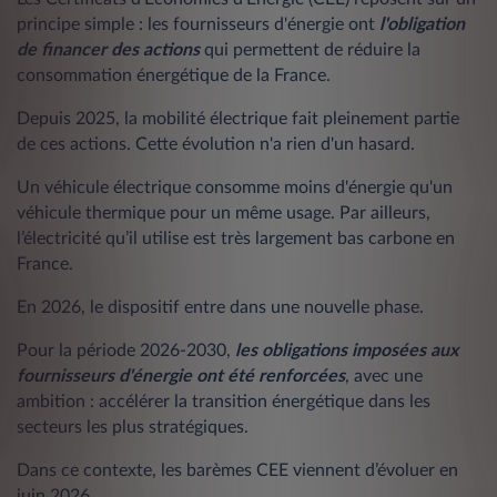
principe simple : les fournisseurs d'énergie ont
l'obligation
de financer des actions
qui permettent de réduire la
consommation énergétique de la France.
Depuis 2025, la mobilité électrique fait pleinement partie
de ces actions. Cette évolution n'a rien d'un hasard.
Un véhicule électrique consomme moins d'énergie qu'un
véhicule thermique pour un même usage. Par ailleurs,
l’électricité qu’il utilise est très largement bas carbone en
France.
En 2026, le dispositif entre dans une nouvelle phase.
Pour la période 2026-2030,
les obligations imposées aux
fournisseurs d'énergie ont été renforcées
, avec une
ambition : accélérer la transition énergétique dans les
secteurs les plus stratégiques.
Dans ce contexte, les barèmes CEE viennent d’évoluer en
juin 2026.