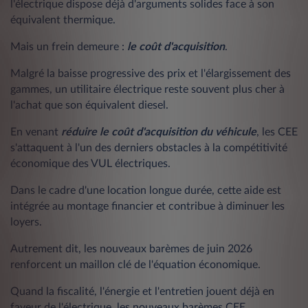
l'électrique dispose déjà d'arguments solides face à son
équivalent thermique.
Mais un frein demeure :
le coût d'acquisition
.
Malgré la baisse progressive des prix et l'élargissement des
gammes, un utilitaire électrique reste souvent plus cher à
l'achat que son équivalent diesel.
En venant
réduire le coût d'acquisition du véhicule
, les CEE
s'attaquent à l'un des derniers obstacles à la compétitivité
économique des VUL électriques.
Dans le cadre d'une location longue durée, cette aide est
intégrée au montage financier et contribue à diminuer les
loyers.
Autrement dit, les nouveaux barèmes de juin 2026
renforcent un maillon clé de l'équation économique.
Quand la fiscalité, l'énergie et l'entretien jouent déjà en
faveur de l'électrique, les nouveaux barèmes CEE