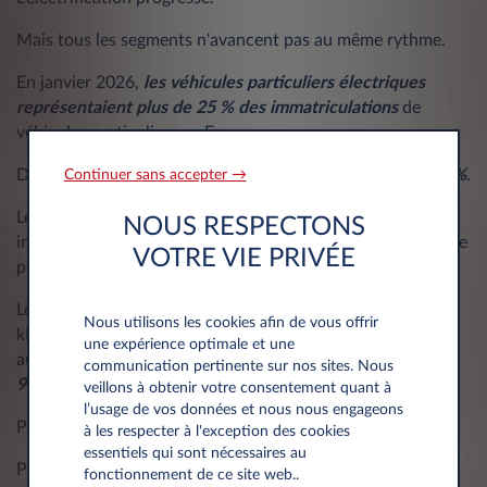
Mais tous les segments n'avancent pas au même rythme.
En janvier 2026,
les véhicules particuliers électriques
représentaient plus de 25 % des immatriculations
de
véhicules particuliers en France.
Du côté des
utilitaires, cette part dépasse à peine les 10 %
.
Continuer sans accepter →
Le constat est clair : les VUL accusent encore un retard
NOUS RESPECTONS
important dans leur transition vers l'électrique. Pourtant, le
VOTRE VIE PRIVÉE
potentiel est considérable.
Les utilitaires parcourent généralement davantage de
Nous utilisons les cookies afin de vous offrir
kilomètres que les véhicules particuliers et restent
une expérience optimale et une
aujourd'hui très largement dépendants du diesel. Environ
communication pertinente sur nos sites. Nous
90 % du parc français de VUL roule encore au gazole
.
veillons à obtenir votre consentement quant à
l’usage de vos données et nous nous engageons
Pourquoi ce retard ?
à les respecter à l'exception des cookies
essentiels qui sont nécessaires au
Parce que
l'équation économique reste souvent plus
fonctionnement de ce site web..