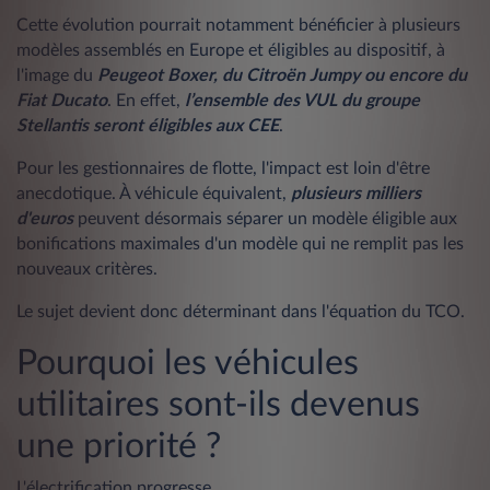
Cette évolution pourrait notamment bénéficier à plusieurs
modèles assemblés en Europe et éligibles au dispositif, à
l'image du
Peugeot Boxer, du Citroën Jumpy ou encore du
Fiat Ducato
. En effet,
l’ensemble des VUL du groupe
Stellantis seront éligibles aux CEE
.
Pour les gestionnaires de flotte, l'impact est loin d'être
anecdotique. À véhicule équivalent,
plusieurs milliers
d'euros
peuvent désormais séparer un modèle éligible aux
bonifications maximales d'un modèle qui ne remplit pas les
nouveaux critères.
Le sujet devient donc déterminant dans l'équation du TCO.
Pourquoi les véhicules
utilitaires sont-ils devenus
une priorité ?
L'électrification progresse.