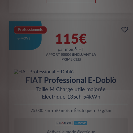
Professionnels
115€
e-MOVE
(1)
par mois
HT
APPORT
5000€ (INCLUANT LA
PRIME CEE)
FIAT Professional E-Doblò
Taille M Charge utile majorée
Electrique 135ch 54kWh
75.000 km
60 mois
Électrique
0 g/km
Activez le mode électrique