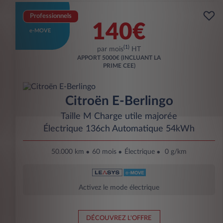
Professionnels
140€
e-MOVE
(1)
par mois
HT
APPORT
5000€ (INCLUANT LA
PRIME CEE)
Citroën E-Berlingo
Taille M Charge utile majorée
Électrique 136ch Automatique 54kWh
50.000 km
60 mois
Électrique
0 g/km
Activez le mode électrique
DÉCOUVREZ L'OFFRE