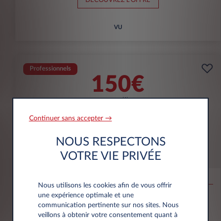
DÉCOUVREZ L'OFFRE
VU
Professionnels
150€
(1)
par mois
HT
APPORT
5000€
Continuer sans accepter →
NOUS RESPECTONS
Opel Combo
VOTRE VIE PRIVÉE
CARGO
Taille M Diesel 100ch
Nous utilisons les cookies afin de vous offrir
une expérience optimale et une
75.000 km
60 mois
Diesel
138 g/km
communication pertinente sur nos sites. Nous
veillons à obtenir votre consentement quant à
DÉCOUVREZ L'OFFRE