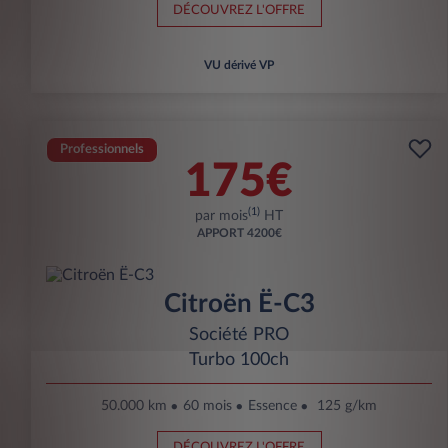
DÉCOUVREZ L'OFFRE
VU dérivé VP
Professionnels
175€
(1)
par mois
HT
APPORT
4200€
Citroën Ë-C3
Société PRO
Turbo 100ch
50.000 km
60 mois
Essence
125 g/km
DÉCOUVREZ L'OFFRE