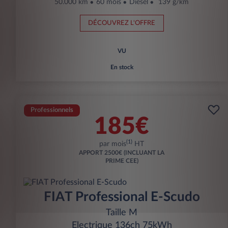
50.000 km
60 mois
Diesel
139 g/km
DÉCOUVREZ L'OFFRE
VU
En stock
Professionnels
185€
(1)
par mois
HT
APPORT
2500€ (INCLUANT LA
PRIME CEE)
FIAT Professional E-Scudo
Taille M
Electrique 136ch 75kWh