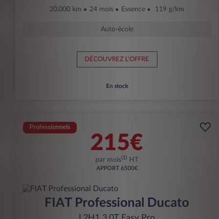
20.000 km
24 mois
Essence
119 g/km
Auto-école
DÉCOUVREZ L'OFFRE
En stock
Professionnels
215€
(1)
par mois
HT
APPORT
6500€
FIAT Professional Ducato
L2H1 3.0T Easy Pro