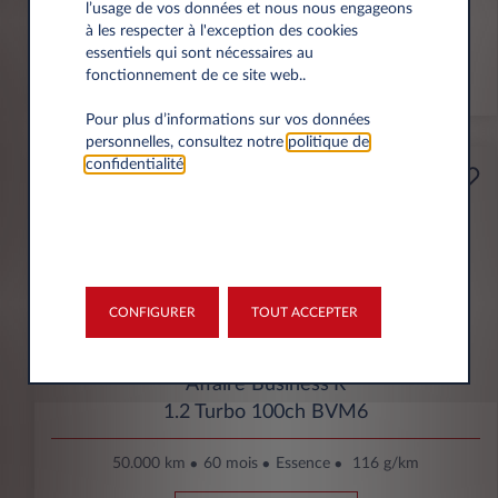
l’usage de vos données et nous nous engageons
à les respecter à l'exception des cookies
VU
essentiels qui sont nécessaires au
fonctionnement de ce site web..
En stock
Pour plus d’informations sur vos données
personnelles, consultez notre
politique de
confidentialité
.
Professionnels
165€
(1)
par mois
HT
APPORT
4200€
CONFIGURER
TOUT ACCEPTER
Opel Corsa
Affaire Business'R
1.2 Turbo 100ch BVM6
50.000 km
60 mois
Essence
116 g/km