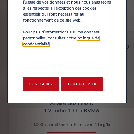
l’usage de vos données et nous nous engageons
à les respecter à l'exception des cookies
VU
essentiels qui sont nécessaires au
fonctionnement de ce site web..
En stock
Pour plus d’informations sur vos données
personnelles, consultez notre
politique de
confidentialité
.
Professionnels
165€
(1)
par mois
HT
APPORT
4200€
CONFIGURER
TOUT ACCEPTER
Opel Corsa
Affaire Business'R
1.2 Turbo 100ch BVM6
50.000 km
60 mois
Essence
116 g/km