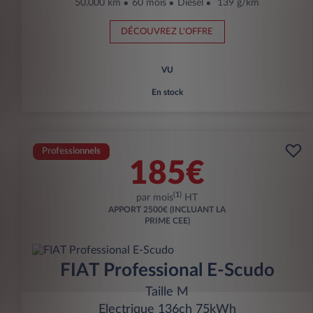
50.000 km
60 mois
Diesel
139 g/km
DÉCOUVREZ L'OFFRE
VU
En stock
Professionnels
185€
(1)
par mois
HT
APPORT
2500€ (INCLUANT LA
PRIME CEE)
FIAT Professional E-Scudo
Taille M
Electrique 136ch 75kWh