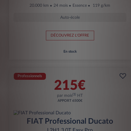
20.000 km
24 mois
Essence
119 g/km
Auto-école
DÉCOUVREZ L'OFFRE
En stock
Professionnels
215€
(1)
par mois
HT
APPORT
6500€
FIAT Professional Ducato
L2H1 3.0T Easy Pro