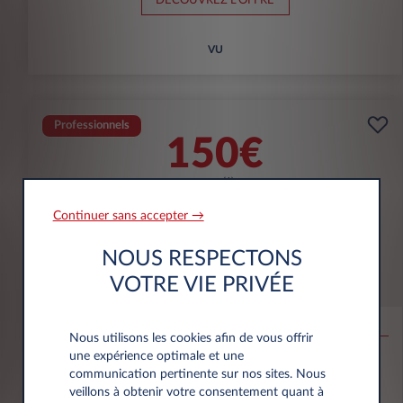
DÉCOUVREZ L'OFFRE
VU
Professionnels
150€
(1)
par mois
HT
APPORT
5000€
Continuer sans accepter →
NOUS RESPECTONS
Opel Combo
VOTRE VIE PRIVÉE
CARGO
Taille M Diesel 100ch
Nous utilisons les cookies afin de vous offrir
une expérience optimale et une
75.000 km
60 mois
Diesel
138 g/km
communication pertinente sur nos sites. Nous
veillons à obtenir votre consentement quant à
DÉCOUVREZ L'OFFRE