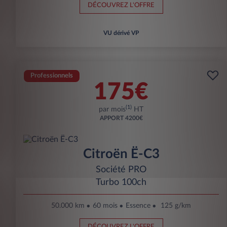
DÉCOUVREZ L'OFFRE
VU dérivé VP
Professionnels
175€
(1)
par mois
HT
APPORT
4200€
Citroën Ë-C3
Société PRO
Turbo 100ch
50.000 km
60 mois
Essence
125 g/km
DÉCOUVREZ L'OFFRE