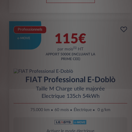
Professionnels
115€
e-MOVE
(1)
par mois
HT
APPORT
5000€ (INCLUANT LA
PRIME CEE)
FIAT Professional E-Doblò
Taille M Charge utile majorée
Electrique 135ch 54kWh
75.000 km
60 mois
Électrique
0 g/km
Activez le mode électrique