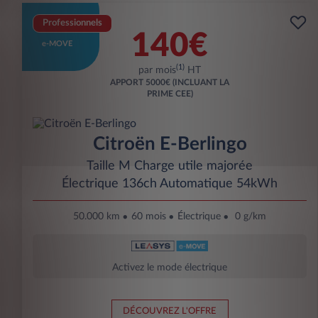
Professionnels
140€
e-MOVE
(1)
par mois
HT
APPORT
5000€ (INCLUANT LA
PRIME CEE)
Citroën E-Berlingo
Taille M Charge utile majorée
Électrique 136ch Automatique 54kWh
50.000 km
60 mois
Électrique
0 g/km
Activez le mode électrique
DÉCOUVREZ L'OFFRE