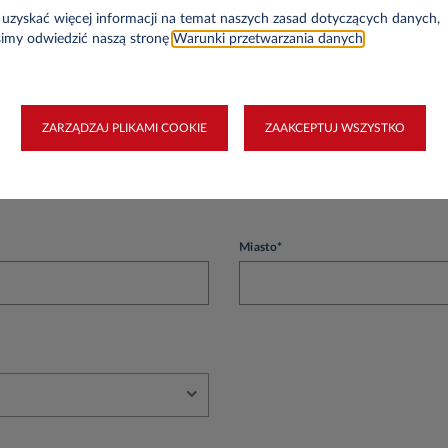
NIP*
uzyskać więcej informacji na temat naszych zasad dotyczących danych,
simy odwiedzić naszą stronę
Warunki przetwarzania danych
.
ZARZĄDZAJ PLIKAMI COOKIE
ZAAKCEPTUJ WSZYSTKO
we
Miasto*