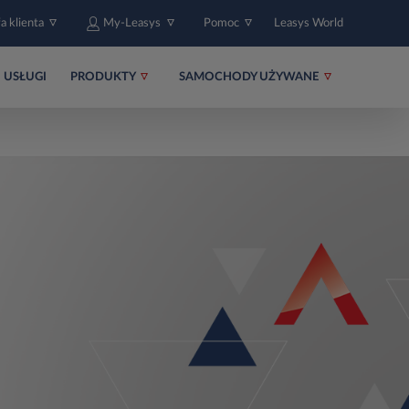
fa klienta
My-Leasys
Pomoc
Leasys World
USŁUGI
PRODUKTY
SAMOCHODY UŻYWANE