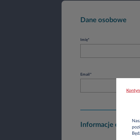
Dane osobowe
Imię*
Email*
Kontyn
Nasz
Informacje o firmie
pozi
Będ