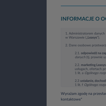
INFORMACJE O 
1. Administratorem danych o
w Warszawie („
Leasys
”).
2. Dane osobowe przetwarz
2.1.
odpowiedź na zap
danych
(tj. prawnie u
2.2.
marketing Leasys
usługach, ofertach p
1 lit. a
Ogólnego rozp
2.3
ustalanie, docho
1 lit. f
Ogólnego rozp
roszczeń lub obrona 
Wyrażam zgodę na przesłan
3. Dane osobowe mogą być 
kontaktowe*
3.1. instytucjom up