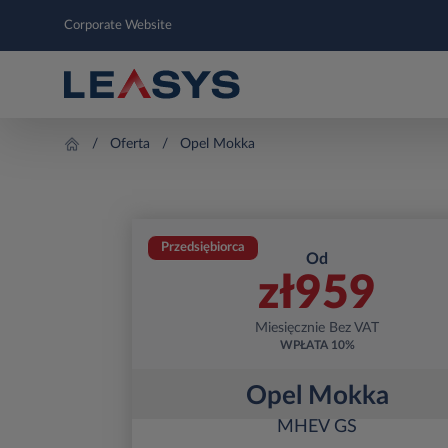
Corporate Website
Oferta
Opel Mokka
Przedsiębiorca
Od
zł
959
Miesięcznie Bez VAT
WPŁATA
10%
Opel Mokka
MHEV GS