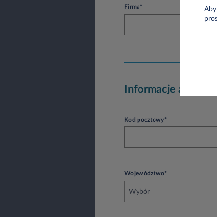
Firma*
Aby 
pro
Informacje adreso
Kod pocztowy*
Województwo*
Wybór