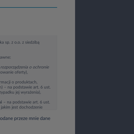
 sp. z o.o. z siedzibą
rawne:
rozporządzenia o ochronie
towanie oferty),
rmacji o produktach,
 – na podstawie art. 6 ust.
zypadku jej wyrażenia),
mi
– na podstawie art. 6 ust.
 jakim jest dochodzenie
podane przeze mnie dane