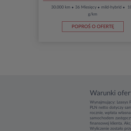
30.000 km
36 Miesięcy
mild-hybrid
1
g/km
POPROŚ O OFERTĘ
Warunki ofer
Wynajmujący: Leasys P
PLN netto dotyczy sa
rocznie, wpłata własna
samochodem zastępczym
finansowej klienta. Ak
Wyliczenie zostało pr