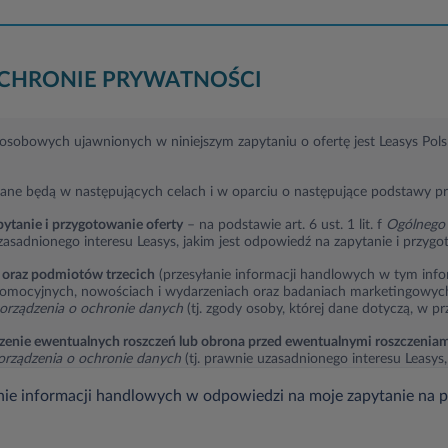
OCHRONIE PRYWATNOŚCI
sobowych ujawnionych w niniejszym zapytaniu o ofertę jest Leasys Polska
ane będą w następujących celach i w oparciu o następujące podstawy p
ytanie i przygotowanie oferty
– na podstawie art. 6 ust. 1 lit. f
Ogólnego 
zasadnionego interesu Leasys, jakim jest odpowiedź na zapytanie i przygo
 oraz podmiotów trzecich
(przesyłanie informacji handlowych w tym info
romocyjnych, nowościach i wydarzeniach oraz badaniach marketingowych)
orządzenia o ochronie danych
(tj. zgody osoby, której dane dotyczą, w pr
dzenie ewentualnych roszczeń lub obrona przed ewentualnymi roszczenia
orządzenia o ochronie danych
(tj. prawnie uzasadnionego interesu Leasys,
przed zgłaszanymi roszczeniami).
ie informacji handlowych w odpowiedzi na moje zapytanie na 
przekazywane przez Leasys:
rawnionym do otrzymania danych na podstawie przepisów prawa,