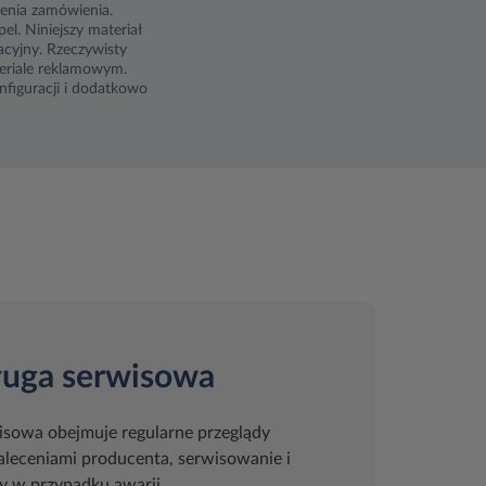
żenia zamówienia.
l. Niniejszy materiał
acyjny. Rzeczywisty
eriale reklamowym.
figuracji i dodatkowo
ługa serwisowa
isowa obejmuje regularne przeglądy
zaleceniami producenta, serwisowanie i
 w przypadku awarii.