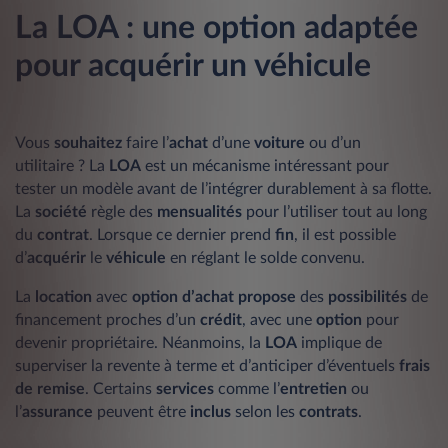
La LOA : une option adaptée
pour acquérir un véhicule
Vous
souhaitez
faire l’
achat
d’une
voiture
ou d’un
utilitaire ? La
LOA
est un mécanisme intéressant pour
tester un modèle avant de l’intégrer durablement à sa flotte.
La
société
règle des
mensualités
pour l’utiliser tout au long
du
contrat
. Lorsque ce dernier prend
fin
, il est possible
d’
acquérir
le
véhicule
en réglant le solde convenu.
La
location
avec
option d’achat
propose
des
possibilités
de
financement proches d’un
crédit
, avec une
option
pour
devenir propriétaire. Néanmoins, la
LOA
implique de
superviser la revente à terme et d’anticiper d’éventuels
frais
de remise
. Certains
services
comme l’
entretien
ou
l’
assurance
peuvent être
inclus
selon les
contrats
.