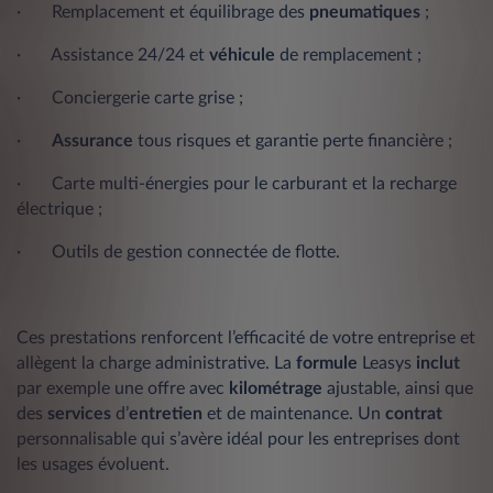
· Remplacement et équilibrage des
pneumatiques
;
· Assistance 24/24 et
véhicule
de remplacement ;
· Conciergerie carte grise ;
·
Assurance
tous risques et garantie perte financière ;
· Carte multi-énergies pour le carburant et la recharge
électrique ;
· Outils de gestion connectée de flotte.
Ces prestations renforcent l’efficacité de votre entreprise et
allègent la charge administrative. La
formule
Leasys
inclut
par exemple une offre avec
kilométrage
ajustable, ainsi que
des
services
d’
entretien
et de maintenance. Un
contrat
personnalisable qui s’avère idéal pour les entreprises dont
les usages évoluent.