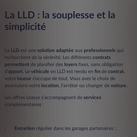
La LLD : la souplesse et la
simplicité
La
LLD
est une
solution
adaptée
aux
professionnels
qui
recherchent de la sérénité. Les différents
contrats
permettent
de planifier des
loyers
fixes, sans obligation
d’
apport.
Le
véhicule
en LLD est rendu en
fin
de
contrat
,
votre
loueur
s’occupe de tout. Vous avez le choix de
poursuivre votre
location
, l’arrêter ou changer de
voiture
.
Les offres Leasys s’accompagnent de
services
complémentaires :
·
Entretien
régulier dans les garages partenaires ;