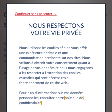
Comment choisir la meilleure
Continuer sans accepter →
solution pour votre société ?
NOUS RESPECTONS
VOTRE VIE PRIVÉE
Votre choix doit dépendre de vos objectifs à court et long
Nous utilisons les cookies afin de vous offrir
terme. La
LOA
s’adresse aux structures qui
souhaitent
une expérience optimale et une
acquérir
un actif
automobile
. À l’inverse, la
LLD
convient
communication pertinente sur nos sites. Nous
aux entreprises qui veulent optimiser leur budget et
veillons à obtenir votre consentement quant à
simplifier leur gestion. Elle offre davantage de souplesse
l’usage de vos données et nous nous engageons
pour rouler en toute tranquillité et vous concentrer sur
à les respecter à l'exception des cookies
essentiels qui sont nécessaires au
votre activité.
fonctionnement de ce site web..
Pour plus d’informations sur vos données
À découvrir également :
personnelles, consultez notre
politique de
confidentialité
.