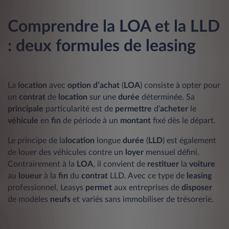
Comprendre la LOA et la LLD
: deux formules de leasing
La
location
avec
option d’achat
(
LOA
) consiste à opter pour
un
contrat
de
location
sur une
durée
déterminée. Sa
principale
particularité est de
permettre
d’
acheter
le
véhicule
en
fin
de période à un
montant
fixé dès le départ.
Le principe de
la
location
longue
durée
(
LLD
)
est également
de louer des véhicules
contre un
loyer
mensuel défini.
Contrairement à la
LOA
, il convient de
restituer
la
voiture
au
loueur
à la
fin
du
contrat
LLD. Avec ce type de
leasing
professionnel, Leasys
permet
aux entreprises de
disposer
de modèles
neufs
et variés sans immobiliser de trésorerie.