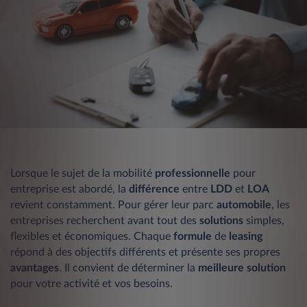
Lorsque le sujet de la mobilité
professionnelle
pour
entreprise est abordé, la
différence
entre
LDD
et
LOA
revient constamment. Pour gérer leur parc
automobile
, les
entreprises recherchent avant tout des
solutions
simples,
flexibles et économiques. Chaque
formule
de
leasing
répond à des objectifs différents et présente ses propres
avantages
. Il convient de déterminer la
meilleure solution
pour votre activité et vos besoins.