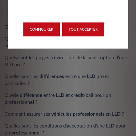
Qu’est-ce que la
LLD
pour
véhicule
de
société
?
CONFIGURER
TOUT ACCEPTER
Quelle est la déduction fiscale pour une
voiture
électrique
en entreprise ?
Quels sont les pièges à éviter lors de la souscription d’une
LLD
pro ?
Quelles sont les
différences
entre une
LLD
pro et
particulier ?
Quelle
différence
entre
LLD
et
crédit
-bail pour un
professionnel
?
Comment assurer ses
véhicules
professionnels
en
LLD
?
Quelles sont les conditions d'acceptation d'une
LLD
pour
un
professionnel
?