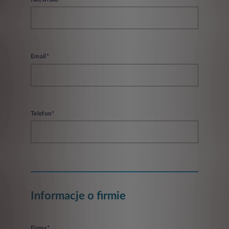
Email*
Telefon*
Informacje o firmie
Firma*