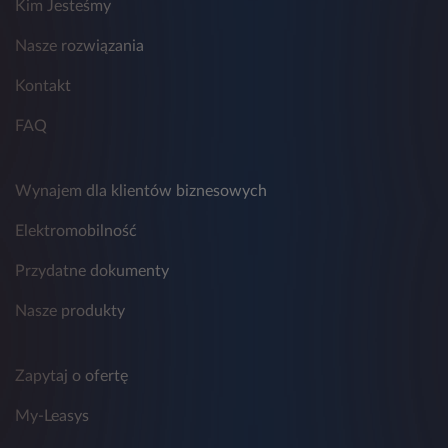
Kim Jesteśmy
9. Przestrzeganie zasad ochrony danych
osobowych w Leasys nadzoruje wyznaczony
Nasze rozwiązania
Inspektor Ochrony Danych, z którym można
skontaktować się poprzez adres
Kontakt
email:
daneosobowe.pl@leasys.com
.
FAQ
Wynajem dla klientów biznesowych
Elektromobilność
Przydatne dokumenty
Nasze produkty
Zapytaj o ofertę
My-Leasys