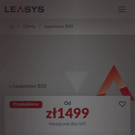
Oferta
Leapmotor B10
Od
Przedsiębiorca
zł
1499
Miesięcznie Bez VAT