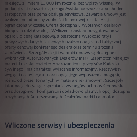
miesięcy, z limitem 10 000 km rocznie, bez wpłaty własnej. W
podanej racie zawarte są usługa Assistance wraz z samochodem
zastępczym oraz pełna obsługa serwisowa. Zawarcie umowy jest
uzależnione od oceny zdolności finansowej klienta. Akcja
ograniczona w czasie. Oferta dostępna u wybranych dealerów
biorących udział w akcji. Wyliczenie zostało przygotowane w
oparciu o cenę katalogową, a ostateczna wysokość raty i
powyższych danych liczbowych uzależniona jest od faktycznej
oferty cenowej konkretnego dealera oraz terminu złożenia
zamówienia. Szczegóły akcji i warunki umowy są dostępne u
wybranych Autoryzowanych Dealerów marki Leapmotor. Niniejszy
materiał nie stanowi oferty w rozumieniu przepisów Kodeksu
cywilnego i ma charakter wyłącznie informacyjny. Rzeczywisty
wygląd i cechy pojazdu oraz opcje jego wyposażenia mogą się
różnić od prezentowanych w materiale reklamowym. Szczegóły i
informacje dotyczące spełniania wymogów ochrony środowiska
oraz dostępnych konfiguracji i dodatkowo płatnych opcji dostępne
u wybranych Autoryzowanych Dealerów marki Leapmotor.
Wliczone serwisy i ubezpieczenia