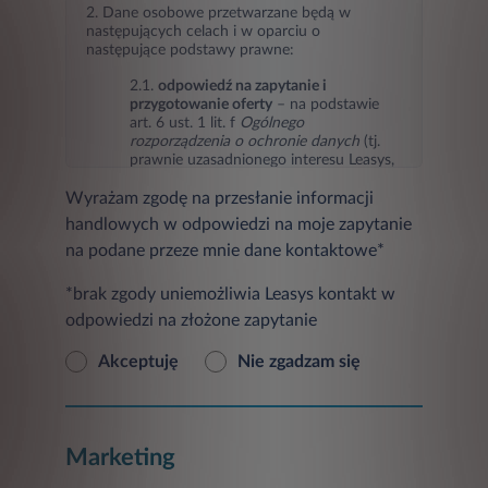
2. Dane osobowe przetwarzane będą w
następujących celach i w oparciu o
następujące podstawy prawne:
2.1.
odpowiedź na zapytanie i
przygotowanie oferty
– na podstawie
art. 6 ust. 1 lit. f
Ogólnego
rozporządzenia o ochronie danych
(tj.
prawnie uzasadnionego interesu Leasys,
jakim jest odpowiedź na zapytanie i
Wyrażam zgodę na przesłanie informacji
przygotowanie oferty),
handlowych w odpowiedzi na moje zapytanie
2.2.
marketing Leasys oraz podmiotów
na podane przeze mnie dane kontaktowe*
trzecich
(przesyłanie informacji
handlowych w tym informacji o
produktach, usługach, ofertach
*brak zgody uniemożliwia Leasys kontakt w
promocyjnych, nowościach i
odpowiedzi na złożone zapytanie
wydarzeniach oraz badaniach
marketingowych) – na podstawie art. 6
Akceptuję
Nie zgadzam się
ust. 1 lit. a
Ogólnego rozporządzenia o
ochronie danych
(tj. zgody osoby, której
dane dotyczą, w przypadku jej
wyrażenia),
Marketing
2.3
ustalanie, dochodzenie
ewentualnych roszczeń lub obrona przed