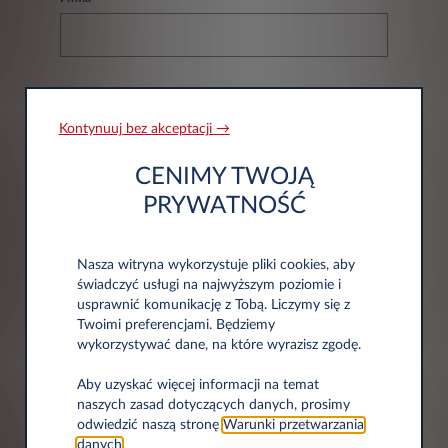
NIP*
Kontynuuj bez akceptacji →
CENIMY TWOJĄ
PRYWATNOŚĆ
Nasza witryna wykorzystuje pliki cookies, aby
Informacje adresowe
świadczyć usługi na najwyższym poziomie i
usprawnić komunikację z Tobą. Liczymy się z
Twoimi preferencjami. Będziemy
Kod pocztowy*
wykorzystywać dane, na które wyrazisz zgodę.
Aby uzyskać więcej informacji na temat
naszych zasad dotyczących danych, prosimy
odwiedzić naszą stronę
Warunki przetwarzania
danych
.