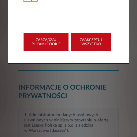
Miasto*
Województwo*
ZARZĄDZAJ
ZAAKCEPTUJ
PLIKAMI COOKIE
WSZYSTKO
Wybór
INFORMACJE O OCHRONIE
PRYWATNOŚCI
1. Administratorem danych osobowych
ujawnionych w niniejszym zapytaniu o ofertę
jest Leasys Polska sp. z o.o. z siedzibą
w Warszawie („
Leasys
”).