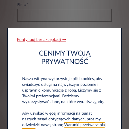
Firma*
NIP*
Kontynuuj bez akceptacji →
CENIMY TWOJĄ
PRYWATNOŚĆ
Nasza witryna wykorzystuje pliki cookies, aby
Informacje adresowe
świadczyć usługi na najwyższym poziomie i
usprawnić komunikację z Tobą. Liczymy się z
Twoimi preferencjami. Będziemy
wykorzystywać dane, na które wyrazisz zgodę.
Kod pocztowy*
Aby uzyskać więcej informacji na temat
naszych zasad dotyczących danych, prosimy
odwiedzić naszą stronę
Warunki przetwarzania