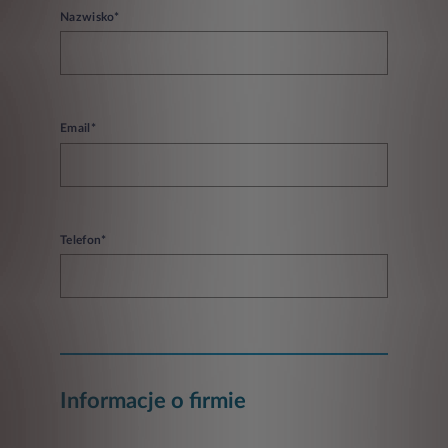
Nazwisko*
Email*
Telefon*
Informacje o firmie