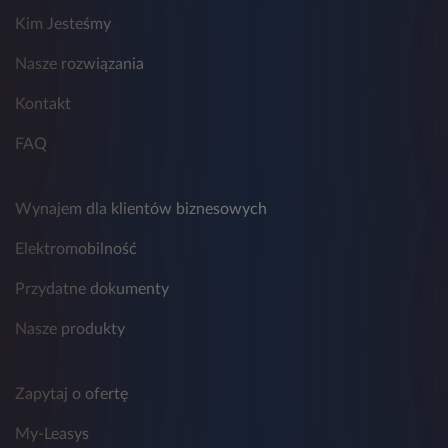
możliwości przesłania zapytania.
Kim Jesteśmy
9. Przestrzeganie zasad ochrony danych
osobowych w Leasys nadzoruje wyznaczony
Nasze rozwiązania
Inspektor Ochrony Danych, z którym można
skontaktować się poprzez adres
Kontakt
email:
daneosobowe.pl@leasys.com
.
FAQ
Wynajem dla klientów biznesowych
Elektromobilność
Przydatne dokumenty
Nasze produkty
Zapytaj o ofertę
My-Leasys