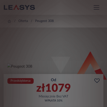
Oferta
Peugeot 308
Od
Przedsiębiorca
zł
1079
Miesięcznie Bez VAT
WPŁATA
10%