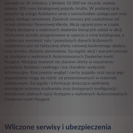
umowie na 36 miesięcy, z limitem 10 000 km rocznie, wpłata
własna 10% ceny katalogowej pojazdu brutto. W podanej racie
zawarte są usługa Assistance wraz z samochodem zastępczym oraz
pełna obsługa serwisowa. Zawarcie umowy jest uzależnione od
oceny zdolności finansowej klienta. Akcja ograniczona w czasie.
Oferta dostępna u wybranych dealerów biorących udział w akcji.
Wyliczenie zostało przygotowane w oparciu o cenę katalogową, a
ostateczna wysokość raty i powyższych danych liczbowych
uzależniona jest od faktycznej oferty cenowej konkretnego dealera
oraz terminu złożenia zamówienia. Szczegóły akcji i warunki umowy
są dostępne u wybranych Autoryzowanych Dealerów marki
Peugeot. Niniejszy materiał nie stanowi oferty w rozumieniu
przepisów Kodeksu cywilnego i ma charakter wyłącznie
informacyjny. Rzeczywisty wygląd i cechy pojazdu oraz opcje jego
wyposażenia mogą się różnić od prezentowanych w materiale
reklamowym. Szczegóły i informacje dotyczące spełniania
wymogów ochrony środowiska oraz dostępnych konfiguracji i
dodatkowo płatnych opcji dostępne u wybranych Autoryzowanych
Dealerów marki Peugeot.
Wliczone serwisy i ubezpieczenia