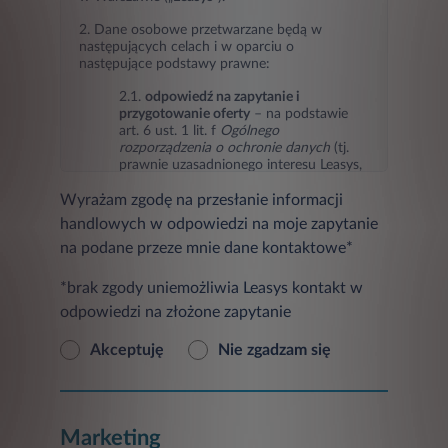
2. Dane osobowe przetwarzane będą w
następujących celach i w oparciu o
następujące podstawy prawne:
2.1.
odpowiedź na zapytanie i
przygotowanie oferty
– na podstawie
art. 6 ust. 1 lit. f
Ogólnego
rozporządzenia o ochronie danych
(tj.
prawnie uzasadnionego interesu Leasys,
jakim jest odpowiedź na zapytanie i
Wyrażam zgodę na przesłanie informacji
przygotowanie oferty),
handlowych w odpowiedzi na moje zapytanie
2.2.
marketing Leasys oraz podmiotów
na podane przeze mnie dane kontaktowe*
trzecich
(przesyłanie informacji
handlowych w tym informacji o
produktach, usługach, ofertach
*brak zgody uniemożliwia Leasys kontakt w
promocyjnych, nowościach i
odpowiedzi na złożone zapytanie
wydarzeniach oraz badaniach
marketingowych) – na podstawie art. 6
Akceptuję
Nie zgadzam się
ust. 1 lit. a
Ogólnego rozporządzenia o
ochronie danych
(tj. zgody osoby, której
dane dotyczą, w przypadku jej
wyrażenia),
Marketing
2.3
ustalanie, dochodzenie