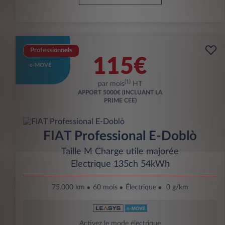
Professionnels
115€
e-MOVE
(1)
par mois
HT
APPORT
5000€ (INCLUANT LA
PRIME CEE)
FIAT Professional E-Doblò
Taille M Charge utile majorée
Electrique 135ch 54kWh
75.000 km
60 mois
Électrique
0 g/km
Activez le mode électrique