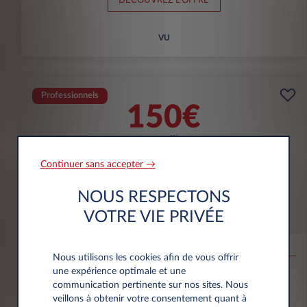
DÉCOUVREZ L'OFFRE
VU
Professionnels
150€
(1)
par mois
HT
APPORT
5000€
Continuer sans accepter →
NOUS RESPECTONS
Opel Combo
VOTRE VIE PRIVÉE
CARGO
Taille M Diesel 100ch
Nous utilisons les cookies afin de vous offrir
une expérience optimale et une
75.000 km
60 mois
Diesel
138 g/km
communication pertinente sur nos sites. Nous
veillons à obtenir votre consentement quant à
DÉCOUVREZ L'OFFRE