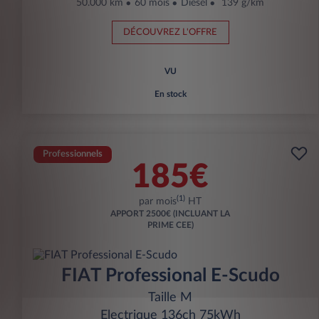
50.000 km
60 mois
Diesel
139 g/km
DÉCOUVREZ L'OFFRE
VU
En stock
Professionnels
185€
(1)
par mois
HT
APPORT
2500€ (INCLUANT LA
PRIME CEE)
FIAT Professional E-Scudo
Taille M
Electrique 136ch 75kWh