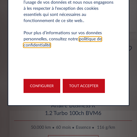
l’usage de vos données et nous nous engageons
à les respecter à l'exception des cookies
VU
essentiels qui sont nécessaires au
fonctionnement de ce site web..
En stock
Pour plus d’informations sur vos données
personnelles, consultez notre
politique de
confidentialité
.
Professionnels
165€
(1)
par mois
HT
APPORT
4200€
CONFIGURER
TOUT ACCEPTER
Opel Corsa
Affaire Business'R
1.2 Turbo 100ch BVM6
50.000 km
60 mois
Essence
116 g/km