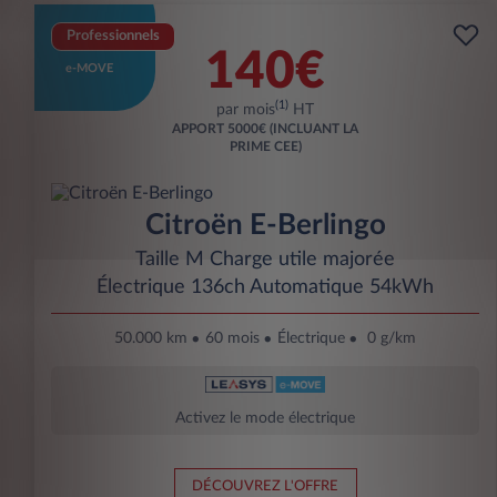
Professionnels
140€
e-MOVE
(1)
par mois
HT
APPORT
5000€ (INCLUANT LA
PRIME CEE)
Citroën E-Berlingo
Taille M Charge utile majorée
Électrique 136ch Automatique 54kWh
50.000 km
60 mois
Électrique
0 g/km
Activez le mode électrique
DÉCOUVREZ L'OFFRE