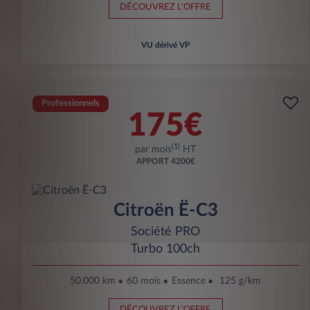
DÉCOUVREZ L'OFFRE
VU dérivé VP
Professionnels
175€
(1)
par mois
HT
APPORT
4200€
Citroën Ë-C3
Société PRO
Turbo 100ch
50.000 km
60 mois
Essence
125 g/km
DÉCOUVREZ L'OFFRE