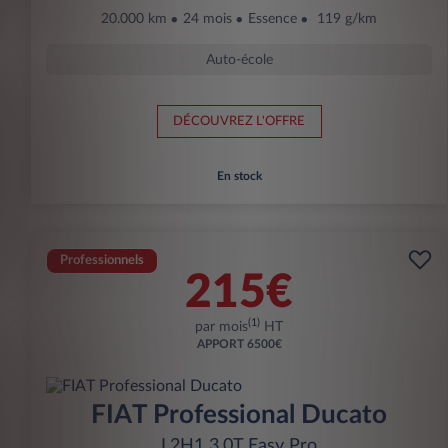
20.000 km
24 mois
Essence
119 g/km
Auto-école
DÉCOUVREZ L'OFFRE
En stock
Professionnels
215€
(1)
par mois
HT
APPORT
6500€
FIAT Professional Ducato
L2H1 3.0T Easy Pro