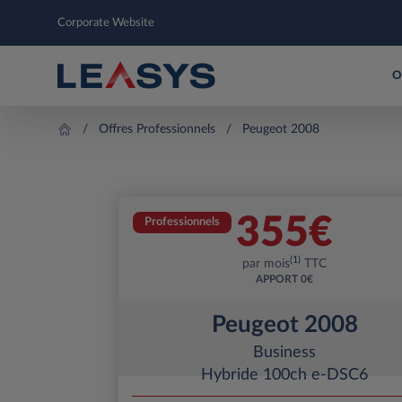
Corporate Website
O
Offres Professionnels
Peugeot 2008
355
€
Professionnels
(1)
par mois
TTC
APPORT
0€
Peugeot 2008
Business
Hybride 100ch e-DSC6