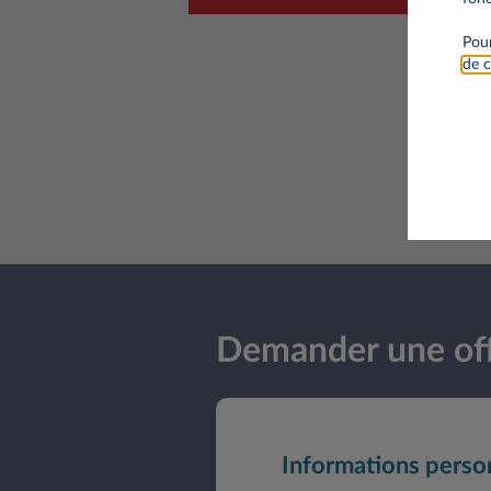
Pour
de c
Demander une off
Informations perso