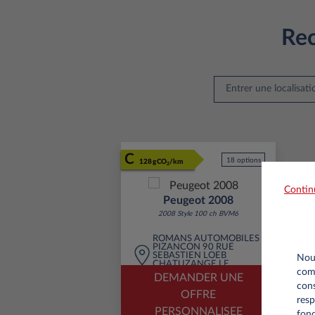
Rec
C
18 options
128 gCO
/km
2
Contin
Peugeot 2008
2008 Style 100 ch BVM6
ROMANS AUTOMOBILES
PIZANCON 90 RUE
SEBASTIEN LOEB
Nous
CHATUZANGE LE
comm
GOUBET 26300
DEMANDER UNE
cons
OFFRE
resp
PERSONNALISEE
fonc