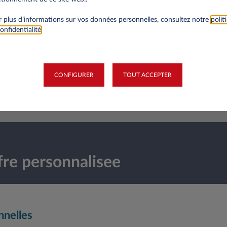
 plus d’informations sur vos données personnelles, consultez notre
polit
onfidentialité
.
CONFIGURER
TOUT ACCEPTER
1
2
3
4
5
re personnalisee
nnelles