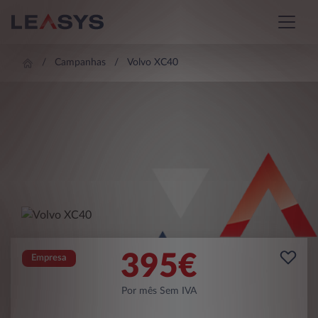
Campanhas
Volvo XC40
395
€
Empresa
Por mês Sem IVA