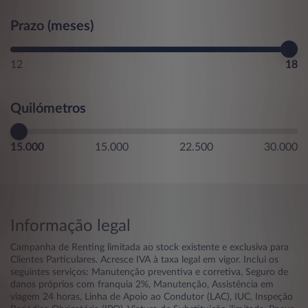
Prazo (meses)
12
18
Quilómetros
15.000
15.000
22.500
30.000
Informação legal
Campanha de Renting limitada ao stock existente e exclusiva para
Clientes Particulares. Acresce IVA à taxa legal em vigor. Inclui os
seguintes serviços: Manutenção preventiva e corretiva, Seguro de
danos próprios com franquia 2%, Manutenção, Assistência em
viagem 24 horas, Linha de Apoio ao Condutor (LAC), IUC, Inspeção