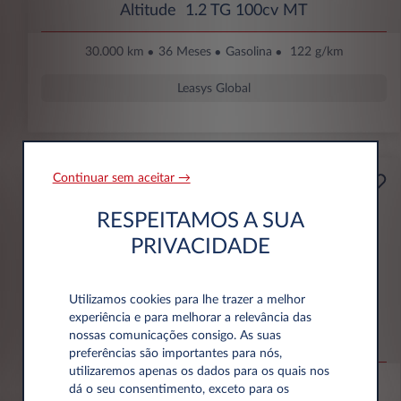
Altitude 1.2 TG 100cv MT
30.000 km
36 Meses
Gasolina
122 g/km
Leasys Global
Continuar sem aceitar →
199€
Empresa
RESPEITAMOS A SUA
Por mês Com IVA
ENTRADA INICIAL
PRIVACIDADE
2.748 € Sem IVA
Utilizamos cookies para lhe trazer a melhor
Jeep Avenger
experiência e para melhorar a relevância das
nossas comunicações consigo. As suas
Altitude 1.2 e-Hybrid 110cv 48V 4X2 DCT
preferências são importantes para nós,
utilizaremos apenas os dados para os quais nos
30.000 km
36 Meses
Híbrido
111 g/km
dá o seu consentimento, exceto para os