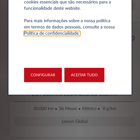
cookies essenciais que são necessários para a
Leasys Global
funcionalidade deste website.
Para mais informações sobre a nossa política
em termos de dados pessoais, consulte a nossa
Política de confidencialidade
.
199€
Empresa
Por mês Sem IVA
ENTRADA INICIAL
4.615 € Sem IVA
CONFIGURAR
ACEITAR TUDO
Jeep Avenger
BEV Summit 100% Elétrico 115KW
30.000 km
36 Meses
Elétrico
0 g/km
Leasys Global